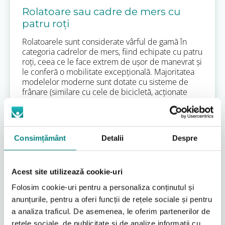
Rolatoare sau cadre de mers cu
patru roți
Rolatoarele sunt considerate vârful de gamă în
categoria cadrelor de mers, fiind echipate cu patru
roți, ceea ce le face extrem de ușor de manevrat și
le conferă o mobilitate excepțională. Majoritatea
modelelor moderne sunt dotate cu sisteme de
frânare (similare cu cele de bicicletă, acționate
manual), care permit utilizatorului să controleze
viteza și să blocheze roțile pentru staționare în
condiții de siguranță. Un avantaj major al
rolatoarelor este includerea, la majoritatea
Consimțământ
Detalii
Despre
modelelor, a unui scaun pliabil, a unui coș de
depozitare sau a unei genți, ceea ce crește
considerabil autonomia și confortul utilizatorului.
Situații ideale de utilizare:
Rolatoarele sunt
Acest site utilizează cookie-uri
soluția perfectă pentru persoanele care necesită
Folosim cookie-uri pentru a personaliza conținutul și
sprijin în mers, dar care au un echilibru relativ bun
anunțurile, pentru a oferi funcții de rețele sociale și pentru
și doresc să se deplaseze pe distanțe mai lungi,
atât în interior, cât și în exterior. Scaunul
a analiza traficul. De asemenea, le oferim partenerilor de
încorporat oferă posibilitatea de a se odihni
rețele sociale, de publicitate și de analize informații cu