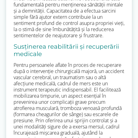
fundamentală pentru menținerea sănătății mintale
și a demnității. Capacitatea de a efectua sarcini
simple fără ajutor extern contribuie la un
sentiment profund de control asupra propriei vieți,
la o stimă de sine îmbunătățită și la reducerea
sentimentelor de neajutorare și frustrare.
Susținerea reabilitării și recuperării
medicale
Pentru persoanele aflate în proces de recuperare
după o intervenție chirurgicală majoră, un accident
vascular cerebral, un traumatism sau o altă
afecțiune medicală, cadrul de mers este un
instrument terapeutic indispensabil. El facilitează
mobilizarea timpurie, un aspect esențial în
prevenirea unor complicații grave precum
atrofierea musculară, tromboza venoasă profundă
(formarea cheagurilor de sânge) sau escarele de
presiune. Prin oferirea unui sprijin controlat și a
unei modalități sigure de a exersa mersul, cadrul
încurajează mișcarea graduală, ajutând la