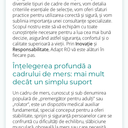
diversele tipuri de cadre de mers, vom detalia
criteriile esențiale de selecție, vom oferi sfaturi
practice pentru utilizarea corectă și sigură, și vom
sublinia importanța unei consultanțe specializate.
Scopul nostru este să vă echipăm cu toate
cunoștințele necesare pentru a lua cea mai bună
decizie, asigurând astfel siguranța, confortul și o
calitate superioară a vieții. Prin
Inovație
și
Responsabilitate
, Adapt RO vă este alături în
fiecare pas.
Înțelegerea profundă a
cadrului de mers: mai mult
decât un simplu suport
Un cadru de mers, cunoscut și sub denumirea
populară de „premergător pentru adulți” sau
„rolator”, este un dispozitiv medical auxiliar
fundamental, special conceput pentru a oferi
stabilitate, sprijin și siguranță persoanelor care se
confruntă cu dificultăți de echilibru, slăbiciune
musculară, oboseală la mers sau care necesită