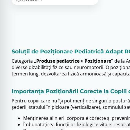
Soluții de Poziționare Pediatrică Adapt R
Categoria
„Produse pediatrice > Poziționare”
de la A
diverse dizabilități fizice sau neuromotorii. O poziți
termen lung, dezvoltarea fizică armonioasă și capacitate
Importanța Poziționării Corecte la Copiii c
Pentru copiii care nu își pot menține singuri o postură 
șederii, statului în picioare (verticalizare), somnului s
Menținerea alinierii corporale corecte și prevenir
Îmbunătățirea funcțiilor fiziologice vitale: respira