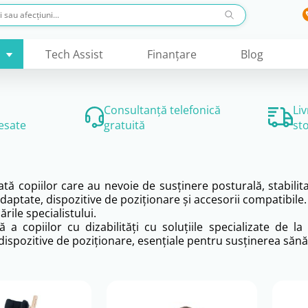
Tech Assist
Finanţare
Blog
Consultanță telefonică
Li
esate
gratuită
st
ă copiilor care au nevoie de susținere posturală, stabilitate
aptate, dispozitive de poziționare și accesorii compatibile. 
rile specialistului.
ilă a copiilor cu dizabilități cu soluțiile specializate d
ispozitive de poziționare, esențiale pentru susținerea sănătă