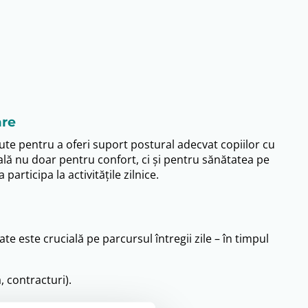
are
e pentru a oferi suport postural adecvat copiilor cu
ală nu doar pentru confort, ci și pentru sănătatea pe
articipa la activitățile zilnice.
te este crucială pe parcursul întregii zile – în timpul
, contracturi).