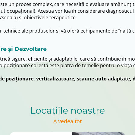
este un proces complex, care necesită o evaluare amănunțită
 ocupațional). Aceștia vor lua în considerare diagnosticul co
/școală) și obiectivele terapeutice.
r tehnice ale produselor și vă oferă echipamente de înaltă c
e și Dezvoltare
rică sigure, eficiente și adaptabile, care să contribuie în mo
 o poziționare corectă este piatra de temelie pentru o viață câ
de poziționare, verticalizatoare, scaune auto adaptate, d
Locațiile noastre
A vedea tot