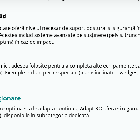
ăți
tate oferă nivelul necesar de suport postural și siguranță în
cestea includ sisteme avansate de susținere (pelvis, trunchi
ptimă în caz de impact.
 mici, adesea folosite pentru a completa alte echipamente sa
). Exemple includ: perne speciale (plane înclinate – wedges, c
ționare
e optimă și a le adapta continuu, Adapt RO oferă și o gamă 
), disponibile în subcategoria dedicată.