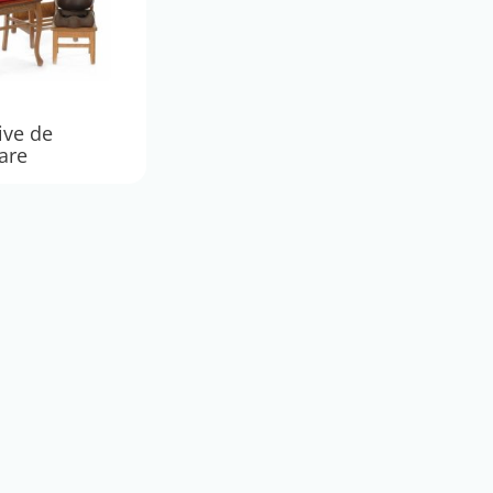
ive de
are