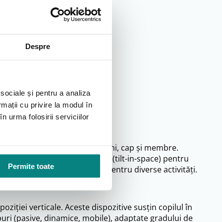
 igienă).
cțională.
dului.
Despre
 sociale și pentru a analiza
lități, incluzând:
rmații cu privire la modul în
n urma folosirii serviciilor
sonalizat pentru pelvis, trunchi, cap și membre.
uni de înclinare sau basculare (tilt-in-space) pentru
Permite toate
i, precum și măsuțe adaptate pentru diverse activități.
ziției verticale. Aceste dispozitive susțin copilul în
puri (pasive, dinamice, mobile), adaptate gradului de