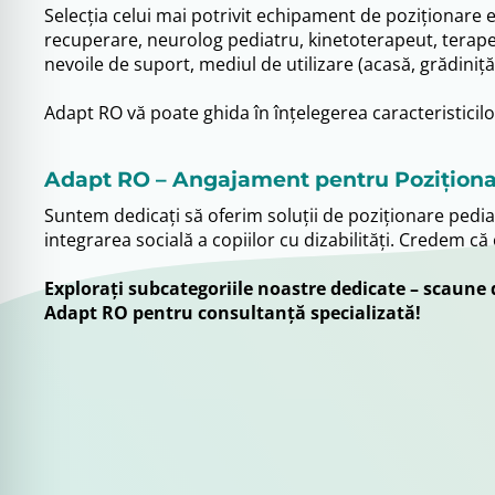
Selecția celui mai potrivit echipament de poziționare 
recuperare, neurolog pediatru, kinetoterapeut, terapeut
nevoile de suport, mediul de utilizare (acasă, grădiniță
Adapt RO vă poate ghida în înțelegerea caracteristicilo
Adapt RO – Angajament pentru Poziționar
Suntem dedicați să oferim soluții de poziționare pediat
integrarea socială a copiilor cu dizabilități. Credem că
Explorați subcategoriile noastre dedicate – scaune 
Adapt RO pentru consultanță specializată!