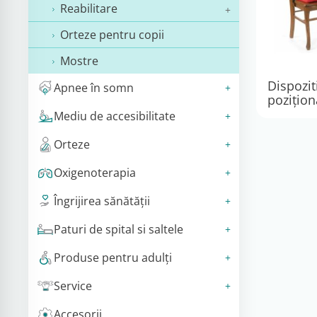
Reabilitare
Orteze pentru copii
Mostre
Dispozit
Apnee în somn
poziţion
Mediu de accesibilitate
Orteze
Oxigenoterapia
Îngrijirea sănătății
Paturi de spital si saltele
Produse pentru adulţi
Service
Accesorii