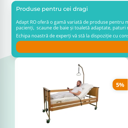
Produse pentru cei dragi
Adapt RO oferă o gamă variată de produse pentru mobi
pacienți, scaune de baie și toaletă adaptate, paturi 
Echipa noastră de experți vă stă la dispoziție cu co
5%