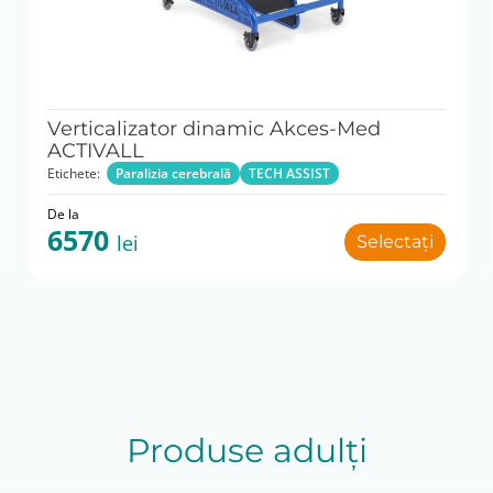
Verticalizator dinamic Akces-Med
ACTIVALL
Etichete:
Paralizia cerebrală
TECH ASSIST
De la
6570
lei
Selectați
Produse adulți