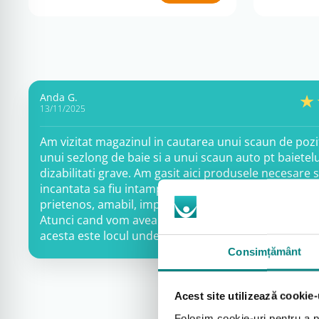
Anda G.
13/11/2025
Am vizitat magazinul in cautarea unui scaun de pozi
unui sezlong de baie si a unui scaun auto pt baietel
dizabilitati grave. Am gasit aici produsele necesare s
incantata sa fiu intampinata de catre un personal fo
prietenos, amabil, implicat si empatic. […]
Atunci cand vom avea nevoie de noi dispozitive, cu 
acesta este locul unde vom reveni.
Consimțământ
Acest site utilizează cookie-
Folosim cookie-uri pentru a pe