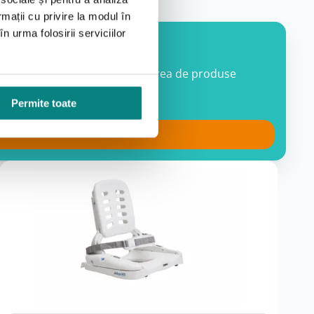
rmații cu privire la modul în
n urma folosirii serviciilor
 finanțare CAS pentru achiziționarea de produse
vea nevoie.
Permite toate
onare.