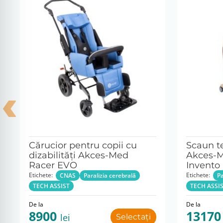
Cărucior pentru copii cu
Scaun te
dizabilități Akces-Med
Akces-
Racer EVO
Invento
Etichete:
Etichete:
CNAS
Paralizia cerebrală
Pa
TECH ASSIST
TECH ASSI
De la
De la
8900
1317
lei
Selectați