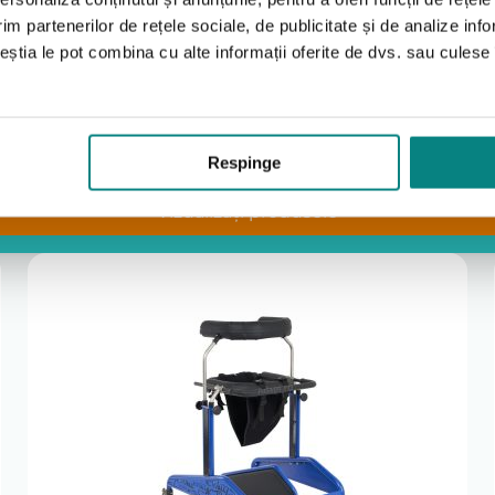
im partenerilor de rețele sociale, de publicitate și de analize info
ceștia le pot combina cu alte informații oferite de dvs. sau culese î
opii cu dizabilități
, boli degenerative și alte boli. Asistăm în aplicarea pentru
oastre, precum și pe site-ul nostru, oferim tot ce ar putea a
Respinge
erea scaunelor cu rotile, cărucioarelor, scaunelor de poziți
Vizualizați produsele