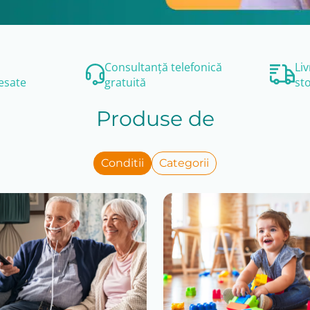
Consultanță telefonică
Li
esate
gratuită
st
Produse de
Conditii
Categorii