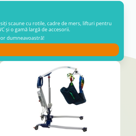
ți scaune cu rotile, cadre de mers, lifturi pentru
WC și o gamă largă de accesorii.
oilor dumneavoastră!