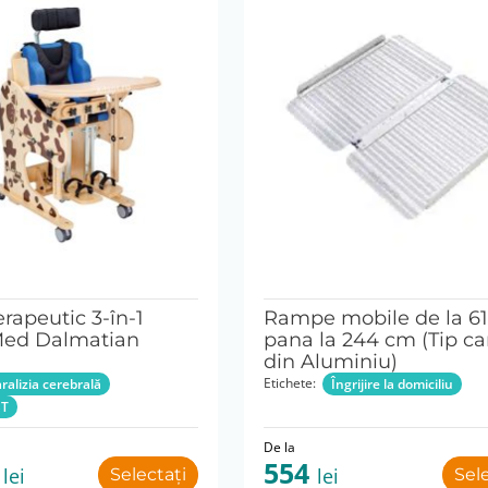
rapeutic 3-în-1
Rampe mobile de la 6
Med Dalmatian
pana la 244 cm (Tip ca
din Aluminiu)
Etichete:
ralizia cerebrală
Îngrijire la domiciliu
ST
De la
0
554
lei
lei
Selectați
Sel