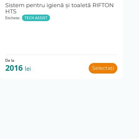
Sistem pentru igienă şi toaletă RIFTON
HTS
Etichete:
TECH ASSIST
De la
2016
lei
Selectați