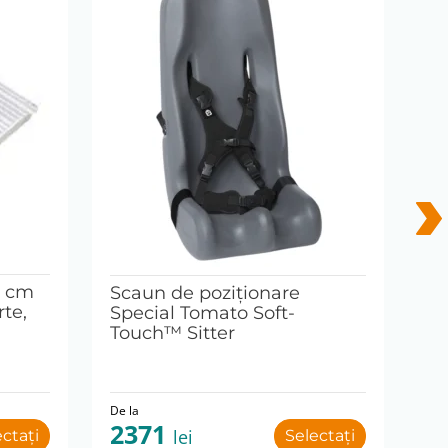
Fo
ma
Etic
1 cm
Scaun de poziționare
rte,
Special Tomato Soft-
Touch™ Sitter
De la
De 
2371
4
lei
ectați
Selectați