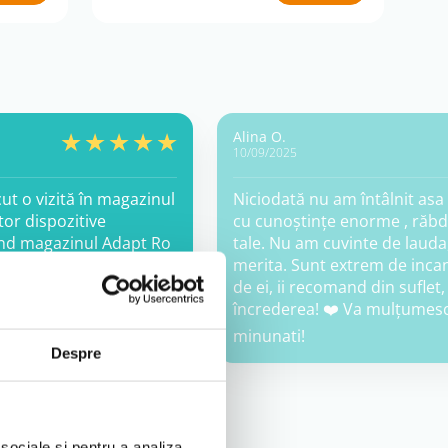
Alina O.
10/09/2025
ut o vizită în magazinul
Niciodată nu am întâlnit asa
or dispozitive
cu cunoștințe enorme , răbdă
and magazinul Adapt Ro
tale. Nu am cuvinte de lauda,
le. Mulțumim doamnelor
merita. Sunt extrem de inca
de ei, ii recomand din suflet,
încrederea! ❤️ Va mulțumesc 
minunati!
Despre
 sociale și pentru a analiza