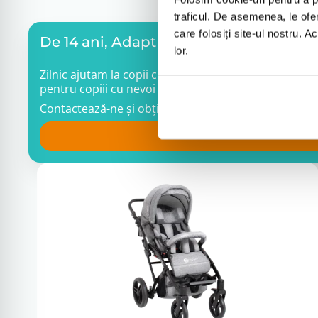
traficul. De asemenea, le ofer
care folosiți site-ul nostru. A
De 14 ani, Adapt oferă produse pentru c
lor.
Zilnic ajutam la copii cu paralizie cerebrală, autism
pentru copiii cu nevoi speciale. În showroom-urile n
Contactează-ne și obține ajutor de la experți în aleg