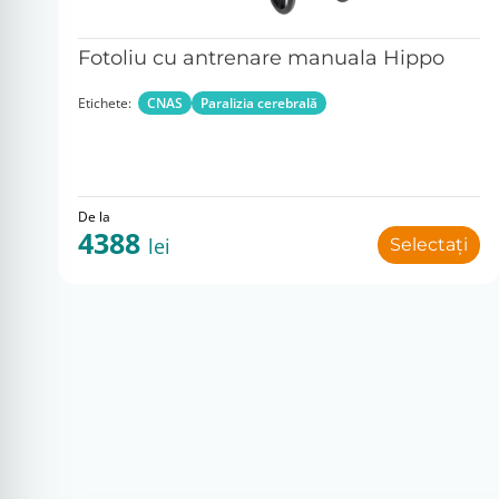
Fotoliu cu antrenare manuala Hippo
Etichete:
CNAS
Paralizia cerebrală
De la
4388
lei
Selectați