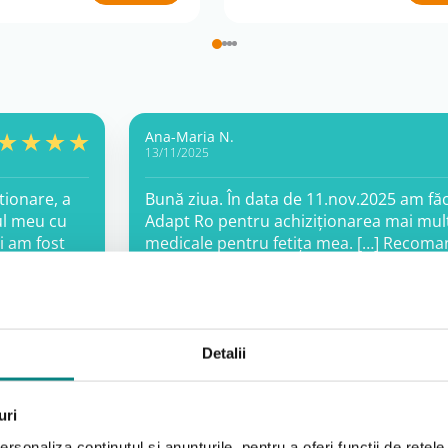
Ana-Maria N.
13/11/2025
tionare, a
Bună ziua. În data de 11.nov.2025 am făc
ul meu cu
Adapt Ro pentru achiziționarea mai mult
i am fost
medicale pentru fetița mea. […] Recom
arte
pentru achiziția de dispozitive medica
pentru tot sprijinul acordat!
siguranta
Detalii
uri
Produse pediatrice
rsonaliza conținutul și anunțurile, pentru a oferi funcții de rețele