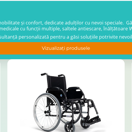
litate și confort, dedicate adulților cu nevoi speciale. Găsi
medicale cu funcții multiple, saltele antiescare, înălțătoare 
nsultanță personalizată pentru a găsi soluțiile potrivite nev
Vizualizați produsele