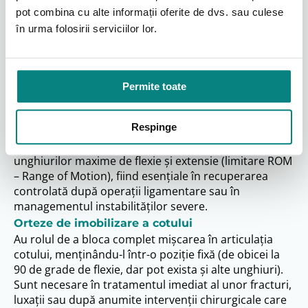
stresul asupra inserției tendinoase inflamate.
pot combina cu alte informații oferite de dvs. sau culese
Reprezintă tratamentul ortopedic de elecție pentru
în urma folosirii serviciilor lor.
aceste afecțiuni.
Orteze articulate pentru cot (Hinged elbow
braces)
Aceste orteze mai complexe sunt prevăzute cu
Permite toate
articulații metalice sau din plastic rezistent pe părțile
laterale, permițând mișcarea de flexie-extensie a
Respinge
cotului, dar limitând mișcările anormale în plan
lateral. Multe modele permit reglarea precisă a
unghiurilor maxime de flexie și extensie (limitare ROM
– Range of Motion), fiind esențiale în recuperarea
controlată după operații ligamentare sau în
managementul instabilităților severe.
Orteze de imobilizare a cotului
Au rolul de a bloca complet mișcarea în articulația
cotului, menținându-l într-o poziție fixă (de obicei la
90 de grade de flexie, dar pot exista și alte unghiuri).
Sunt necesare în tratamentul imediat al unor fracturi,
luxații sau după anumite intervenții chirurgicale care