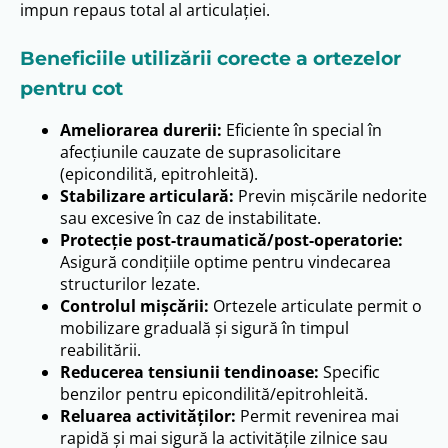
impun repaus total al articulației.
Beneficiile utilizării corecte a ortezelor
pentru cot
Ameliorarea durerii:
Eficiente în special în
afecțiunile cauzate de suprasolicitare
(epicondilită, epitrohleită).
Stabilizare articulară:
Previn mișcările nedorite
sau excesive în caz de instabilitate.
Protecție post-traumatică/post-operatorie:
Asigură condițiile optime pentru vindecarea
structurilor lezate.
Controlul mișcării:
Ortezele articulate permit o
mobilizare graduală și sigură în timpul
reabilitării.
Reducerea tensiunii tendinoase:
Specific
benzilor pentru epicondilită/epitrohleită.
Reluarea activităților:
Permit revenirea mai
rapidă și mai sigură la activitățile zilnice sau