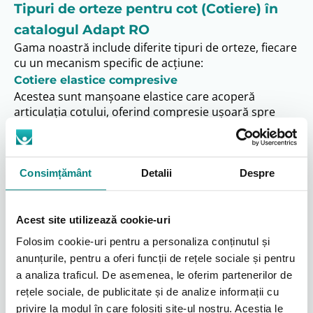
Tipuri de orteze pentru cot (Cotiere) în
catalogul Adapt RO
Gama noastră include diferite tipuri de orteze, fiecare
cu un mecanism specific de acțiune:
Cotiere elastice compresive
Acestea sunt manșoane elastice care acoperă
articulația cotului, oferind compresie ușoară spre
moderată. Compresia ajută la reducerea edemului
(umflăturii), oferă o senzație de suport și căldură
locală, fiind utile în dureri ușoare, tendinite incipiente
sau pentru confort în timpul activității.
Consimțământ
Detalii
Despre
Benzi/brățări pentru epicondilită/epitrohleită
(Counterforce braces)
Acest site utilizează cookie-uri
Sunt benzi înguste, adesea cu o pelotă (pernă) de
presiune, care se aplică pe antebraț, imediat sub
Folosim cookie-uri pentru a personaliza conținutul și
articulația cotului. Scopul lor este de a aplica o
anunțurile, pentru a oferi funcții de rețele sociale și pentru
contrapresiune pe grupul muscular afectat (extensori
a analiza traficul. De asemenea, le oferim partenerilor de
în epicondilită, flexori în epitrohleită), modificând
rețele sociale, de publicitate și de analize informații cu
astfel punctul de maximă tensiune și reducând
privire la modul în care folosiți site-ul nostru. Aceștia le