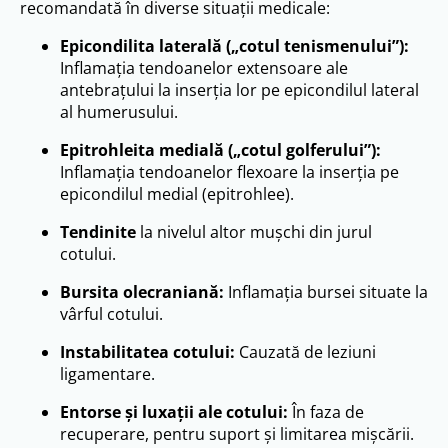
recomandată în diverse situații medicale:
Epicondilita laterală („cotul tenismenului”):
Inflamația tendoanelor extensoare ale
antebrațului la inserția lor pe epicondilul lateral
al humerusului.
Epitrohleita medială („cotul golferului”):
Inflamația tendoanelor flexoare la inserția pe
epicondilul medial (epitrohlee).
Tendinite
la nivelul altor mușchi din jurul
cotului.
Bursita olecraniană:
Inflamația bursei situate la
vârful cotului.
Instabilitatea cotului:
Cauzată de leziuni
ligamentare.
Entorse și luxații ale cotului:
În faza de
recuperare, pentru suport și limitarea mișcării.