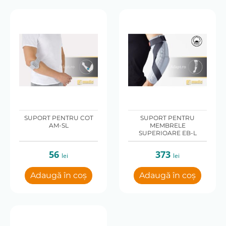
Preț
lei
56 lei
73 lei
56 lei
SUPORT PENTRU COT
SUPORT PENTRU
AM-SL
MEMBRELE
SUPERIOARE EB-L
56
373
lei
lei
Adaugă în coș
Adaugă în coș