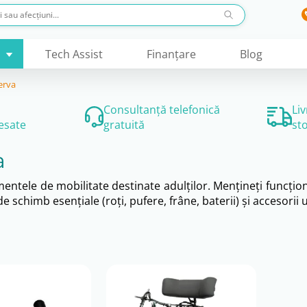
Tech Assist
Finanţare
Blog
zerva
Consultanță telefonică
Li
esate
gratuită
st
a
ntele de mobilitate destinate adulților. Mențineți funcțion
 schimb esențiale (roți, pufere, frâne, baterii) și accesorii 