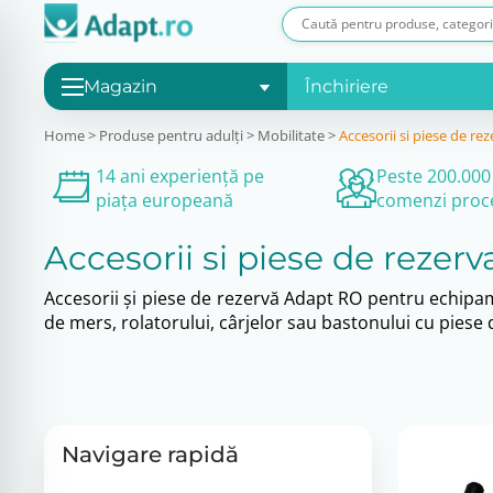
Magazin
Închiriere
Home
>
Produse pentru adulţi
>
Mobilitate
>
Accesorii si piese de re
14 ani experiență pe
Peste 200.000
piața europeană
comenzi proc
Accesorii si piese de rezerv
Accesorii și piese de rezervă Adapt RO pentru echipame
de mers, rolatorului, cârjelor sau bastonului cu piese de
Navigare rapidă