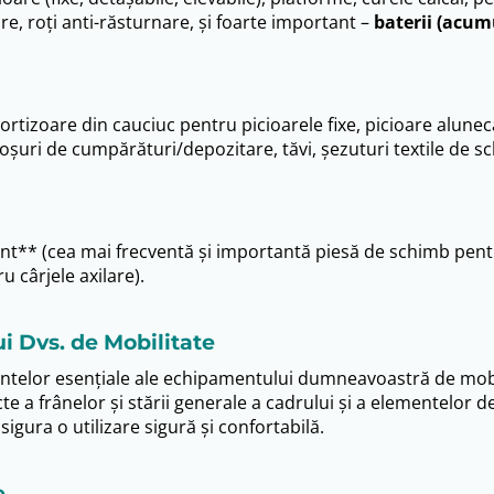
re, roți anti-răsturnare, și foarte important –
baterii (acum
amortizoare din cauciuc pentru picioarele fixe, picioare alu
oșuri de cumpărături/depozitare, tăvi, șezuturi textile de s
ant** (cea mai frecventă și importantă piesă de schimb pe
u cârjele axilare).
i Dvs. de Mobilitate
telor esențiale ale echipamentului dumneavoastră de mobili
te a frânelor și stării generale a cadrului și a elementelor 
igura o utilizare sigură și confortabilă.
e