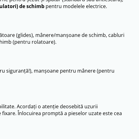
ulatori) de schimb
pentru modelele electrice.
necătoare (glides), mânere/manșoane de schimb, cabluri
chimb (pentru rolatoare).
ntru siguranță!), manșoane pentru mânere (pentru
tate. Acordați o atenție deosebită uzurii
de fixare. Înlocuirea promptă a pieselor uzate este cea