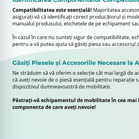
Compatibilitatea este esențială!
Majoritatea accesor
asigurați-vă că identificați corect producătorul și model
manualul produsului, etichetele de pe echipament sa
În cazul în care nu sunteți sigur de compatibilitate, e
pentru a vă putea ajuta să găsiți piesa sau accesoriul 
Găsiți Piesele și Accesoriile Necesare la
Ne străduim să vă oferim o selecție cât mai largă de a
că aveți nevoie de o piesă esențială pentru reparație s
dispozitivul dumneavoastră de mobilitate.
Păstrați-vă echipamentul de mobilitate în cea mai b
componenta de care aveți nevoie!