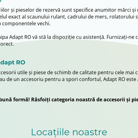
iilor și pieselor de rezervă sunt specifice anumitor mărci 
ul exact al scaunului rulant, cadrului de mers, rolatorului sau
u componentele vechi.
chipa Adapt RO vă stă la dispoziție cu asistență. Furnizați-ne
corect.
 Adapt RO
ccesorii utile și piese de schimb de calitate pentru cele ma
au de un accesoriu pentru a spori confortul, Adapt RO este a
ună formă! Răsfoiți categoria noastră de accesorii și pi
Locațiile noastre