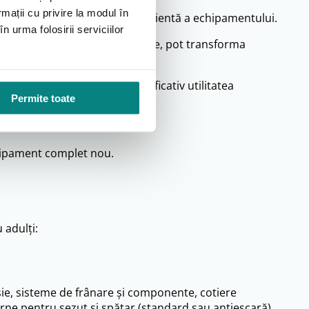
rmații cu privire la modul în
citatea asigură funcționarea eficientă a echipamentului.
n urma folosirii serviciilor
omice sau suporturile posturale, pot transforma
 accesorii poate crește semnificativ utilitatea
Permite toate
chipament complet nou.
 adulți:
lsie, sisteme de frânare și componente, cotiere
perne pentru șezut și spătar (standard sau antiescară),