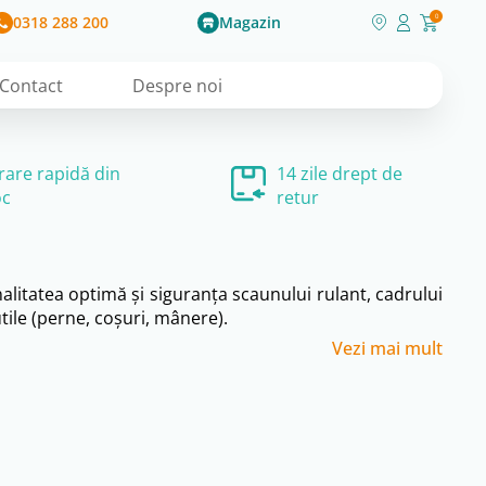
0318 288 200
Magazin
0
Contact
Despre noi
vrare rapidă din
14 zile drept de
oc
retur
alitatea optimă și siguranța scaunului rulant, cadrului
utile (perne, coșuri, mânere).
Vezi mai mult