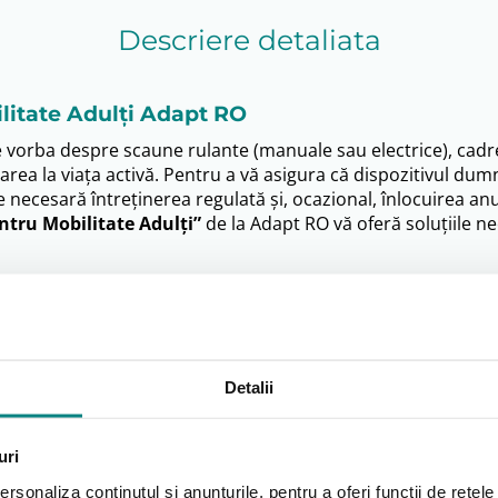
Descriere detaliata
ilitate Adulți Adapt RO
e vorba despre scaune rulante (manuale sau electrice), cadr
rea la viața activă. Pentru a vă asigura că dispozitivul du
te necesară întreținerea regulată și, ocazional, înlocuire
entru Mobilitate Adulți”
de la Adapt RO vă oferă soluțiile ne
sele de Schimb?
trivite aduce multiple beneficii:
Detalii
e, cum ar fi frânele nefuncționale la un scaun rulant/rolat
la timp este crucială.
uri
ntului:
O întreținere corectă, incluzând schimbarea pieselor 
ru) pentru o perioadă mult mai îndelungată.
rsonaliza conținutul și anunțurile, pentru a oferi funcții de rețele