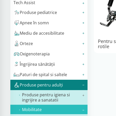
Tech Assist
Produse pediatrice
Apnee în somn
Mediu de accesibilitate
Pentru 
Orteze
rotile
Oxigenoterapia
Îngrijirea sănătății
Paturi de spital si saltele
Produse pentru adulţi
Produse pentru igiena si
ingrijire a sanatatii
Mobilitate