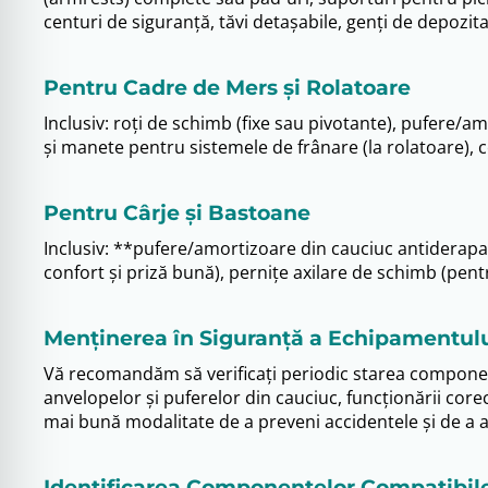
centuri de siguranță, tăvi detașabile, genți de depozita
Pentru Cadre de Mers și Rolatoare
Inclusiv: roți de schimb (fixe sau pivotante), pufere/
și manete pentru sistemele de frânare (la rolatoare), c
Pentru Cârje și Bastoane
Inclusiv: **pufere/amortizoare din cauciuc antiderap
confort și priză bună), pernițe axilare de schimb (pentr
Menținerea în Siguranță a Echipamentulu
Vă recomandăm să verificați periodic starea componen
anvelopelor și puferelor din cauciuc, funcționării corec
mai bună modalitate de a preveni accidentele și de a as
Identificarea Componentelor Compatibil