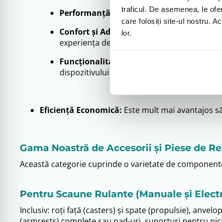
traficul. De asemenea, le ofer
Performanță Optimă:
Roțile care rulează l
care folosiți site-ul nostru. A
Confort și Adaptare Personalizată:
Acceso
lor.
experiența de utilizare, sporind confortul și
Funcționalitate Sporită:
Adăugarea unui coș
dispozitivului în viața de zi cu zi.
Eficiență Economică:
Este mult mai avantajos să
Gama Noastră de Accesorii și Piese de R
Această categorie cuprinde o varietate de componente 
Pentru Scaune Rulante (Manuale și Electr
Inclusiv: roți față (casters) și spate (propulsie), anv
(armrests) complete sau pad-uri, suporturi pentru picio