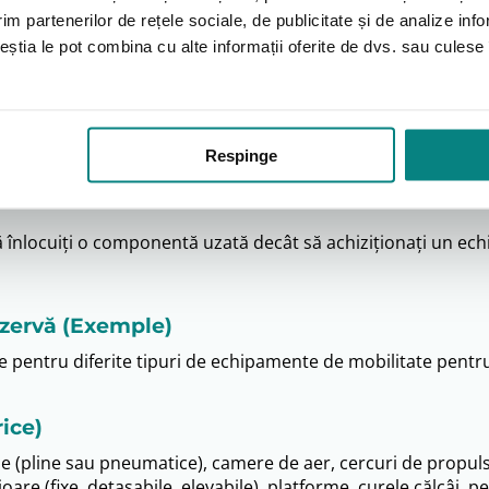
im partenerilor de rețele sociale, de publicitate și de analize info
in, frânele care prind ferm și bateriile care își mențin capa
ceștia le pot combina cu alte informații oferite de dvs. sau culese î
riile, cum ar fi pernele de șezut adecvate, mânerele ergon
 adaptând dispozitivul la nevoile individuale.
 la cadrul de mers, a unei tăvi la scaunul rulant sau a altor
Respinge
 înlocuiți o componentă uzată decât să achiziționați un e
ezervă (Exemple)
pentru diferite tipuri de echipamente de mobilitate pentru
ice)
elope (pline sau pneumatice), camere de aer, cercuri de propu
are (fixe, detașabile, elevabile), platforme, curele călcâi, 