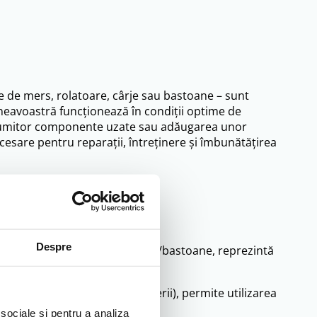
e de mers, rolatoare, cârje sau bastoane – sunt
mneavoastră funcționează în condiții optime de
a anumitor componente uzate sau adăugarea unor
cesare pentru reparații, întreținere și îmbunătățirea
Despre
or sau puferele tocite la cârje/bastoane, reprezintă
de uzură (roți, anvelope, baterii), permite utilizarea
 sociale și pentru a analiza