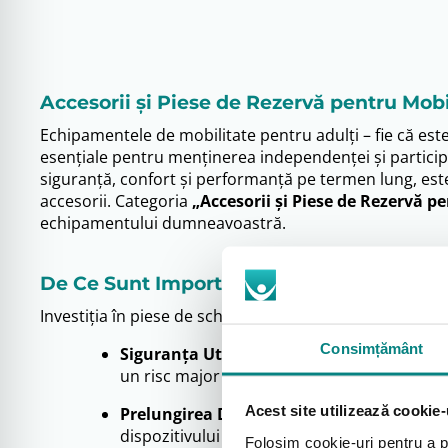
Accesorii și Piese de Rezervă pentru Mob
Echipamentele de mobilitate pentru adulți – fie că est
esențiale pentru menținerea independenței și participa
siguranță, confort și performanță pe termen lung, es
accesorii. Categoria
„Accesorii și Piese de Rezervă p
echipamentului dumneavoastră.
De Ce Sunt Importante Accesoriile și Pie
Investiția în piese de schimb de calitate și accesorii po
Consimțământ
Siguranța Utilizatorului:
Componentele uzat
un risc major de accidentare. Înlocuirea lor 
Acest site utilizează cookie-
Prelungirea Duratei de Viață a Echipame
dispozitivului principal (scaun rulant, cad
Folosim cookie-uri pentru a pe