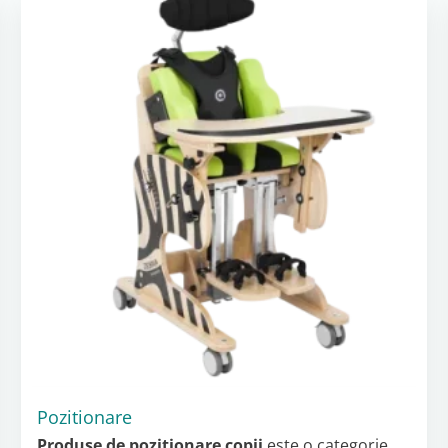
Pozitionare
Produse de poziționare copii
este o categorie