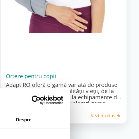
Orteze pentru copii
Adapt RO oferă o gamă variată de produse
dedicate îmbunătățirii calității vieții, de la
dispozitive de mobilitate la echipamente de
reabilitare și accesorii. Explorați gama
noastră completă și găsiți soluțiile potrivite
pentru dumneavoastră!
Vezi produsele
Despre