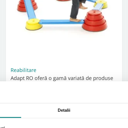
Reabilitare
Adapt RO oferă o gamă variată de produse
dedicate îmbunătățirii calității vieții, de la
dispozitive de mobilitate la echipamente de
reabilitare și accesorii. Explorați gama
noastră completă și găsiți soluțiile potrivite
pentru dumneavoastră!
Vezi produsele
Detalii
uri