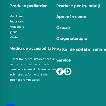
Produse pediatrice
Produse pentru adulţi
Mobilitate
Apnee în somn
Reabilitare
Pozitionare
Orteze
Igiena
Mostre
Oxigenoterapia
Mediu de accesibilitate
Paturi de spital si saltele
Dispozitive pentru urcarea scărilor
Service
Rampe pentru scaune cu rotile
Bare de prindere și mânere de baie
Închiriere platforme șenilate
Închiriere rampe acces