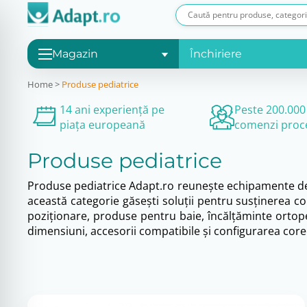
Magazin
Închiriere
Home
>
Produse pediatrice
14 ani experiență pe
Peste 200.000
piața europeană
comenzi proc
Produse pediatrice
Produse pediatrice Adapt.ro reunește echipamente dedica
această categorie găsești soluții pentru susținerea copi
poziționare, produse pentru baie, încălțăminte ortoped
dimensiuni, accesorii compatibile și configurarea corec