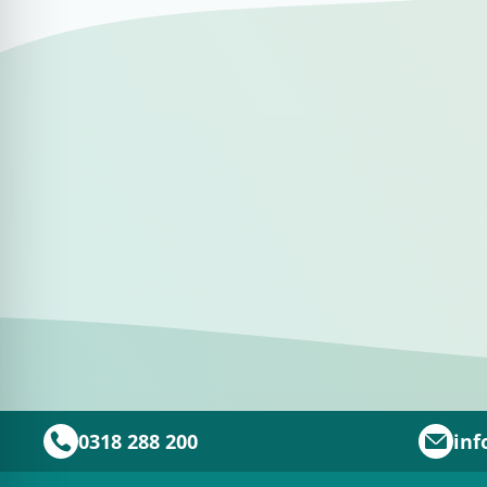
0318 288 200
inf