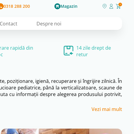
0318 288 200
Magazin
0
Contact
Despre noi
vrare rapidă din
14 zile drept de
oc
retur
poziționare, igienă, recuperare și îngrijire zilnică. În
ărucioare pediatrice, până la verticalizatoare, scaune de
juta cu informații despre alegerea produsului potrivit,
Vezi mai mult