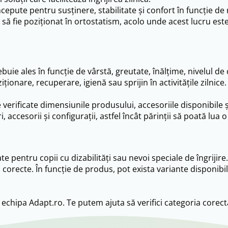
pute pentru susținere, stabilitate și confort în funcție de
să fie poziționat în ortostatism, acolo unde acest lucru es
rebuie ales în funcție de vârstă, greutate, înălțime, nivelul de
onare, recuperare, igienă sau sprijin în activitățile zilnice.
 verificate dimensiunile produsului, accesoriile disponibile ș
accesorii și configurații, astfel încât părinții să poată lua 
te pentru copii cu dizabilități sau nevoi speciale de îngriji
ei corecte. În funcție de produs, pot exista variante disponib
 echipa Adapt.ro. Te putem ajuta să verifici categoria corect