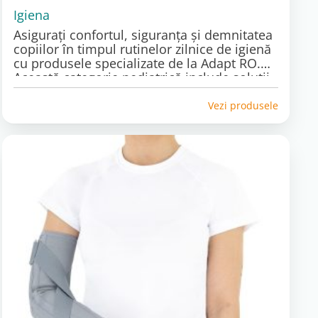
Igiena
Asigurați confortul, siguranța și demnitatea
copiilor în timpul rutinelor zilnice de igienă
cu produsele specializate de la Adapt RO.
Această categorie pediatrică include soluții
practice și adaptate pentru a facilita băița și
utilizarea toaletei, oferind suport postural
Vezi produsele
adecvat și siguranță sporită, în special
pentru copiii cu nevoi speciale. Descoperiți
gama noastră de scaune pentru baie,
scaune de toaletă și accesorii utile,
concepute pentru a face momentele de
igienă mai ușoare și mai sigure atât pentru
copii, cât și pentru părinți sau îngrijitori.