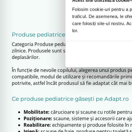
copilului tău!
Folosim cookie-uri pentru a pe
traficul. De asemenea, le ofer
care folosiți site-ul nostru. A
lor.
Produse pediatrice pentru copii cu dizabili
Categoria Produse pediatrice de pe Adapt.ro este dedica
zilnice. Produsele sunt selectate pentru a ajuta familia
deplasărilor.
În funcție de nevoile copilului, alegerea unui produs pe
compatibile, modul de utilizare și recomandările primi
potrivite, astfel încât produsul să fie adaptat cât mai bi
Ce produse pediatrice găsești pe Adapt.ro
Mobilitate:
cărucioare și scaune cu rotile pentru 
Poziționare:
scaune, sisteme și accesorii care aju
Reabilitare:
echipamente și produse folosite în rec
Igienă:
scaune de baie, produse pentru toaletă și so