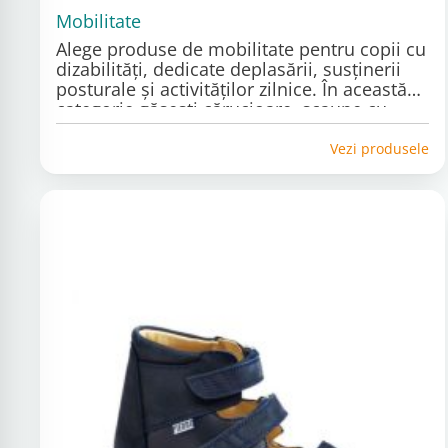
Mobilitate
Alege produse de mobilitate pentru copii cu
dizabilități, dedicate deplasării, susținerii
posturale și activităților zilnice. În această
categorie găsești cărucioare, scaune cu
rotile, cadre de mers, triciclete, cârje,
bastoane și accesorii compatibile. Echipa
Vezi produsele
Adapt.ro te poate ajuta să alegi soluția
potrivită în funcție de vârsta copilului,
nivelul de mobilitate, dimensiuni și
recomandările primite de la specialist.