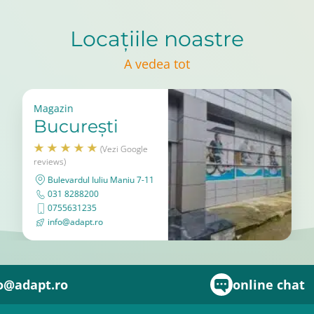
Locațiile noastre
A vedea tot
Magazin
București
(Vezi Google
reviews)
Bulevardul Iuliu Maniu 7-11
031 8288200
0755631235
info@adapt.ro
o@adapt.ro
online chat