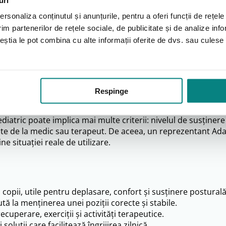
Descriere detaliata
rsonaliza conținutul și anunțurile, pentru a oferi funcții de rețele
im partenerilor de rețele sociale, de publicitate și de analize info
ceștia le pot combina cu alte informații oferite de dvs. sau culese î
tăți
tă copiilor care au nevoie de sprijin suplimentar pentru mobi
 și terapeuții să ofere copilului un nivel mai bun de confort,
Respinge
diatric poate implica mai multe criterii: nivelul de susținer
te de la medic sau terapeut. De aceea, un reprezentant Adap
ne situației reale de utilizare.
copii, utile pentru deplasare, confort și susținere posturală
tă la menținerea unei poziții corecte și stabile.
uperare, exerciții și activități terapeutice.
luții care facilitează îngrijirea zilnică.