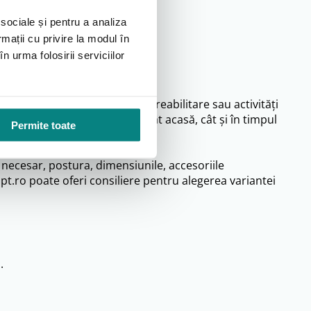
 sociale și pentru a analiza
rmații cu privire la modul în
n urma folosirii serviciilor
litate, poziționare, igienă, reabilitare sau activități
 siguranță și independență, atât acasă, cât și în timpul
Permite toate
e necesar, postura, dimensiunile, accesoriile
t.ro poate oferi consiliere pentru alegerea variantei
.