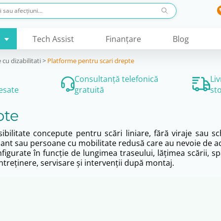
Tech Assist
Finanţare
Blog
cu dizabilitati
>
Platforme pentru scari drepte
Consultanță telefonică
Li
esate
gratuită
st
pte
ibilitate concepute pentru scări liniare, fără viraje sau sc
ulant sau persoane cu mobilitate redusă care au nevoie de acc
igurate în funcție de lungimea traseului, lățimea scării, spa
treținere, servisare și intervenții după montaj.