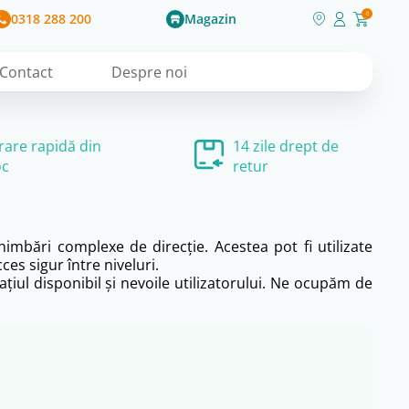
0318 288 200
Magazin
0
Contact
Despre noi
vrare rapidă din
14 zile drept de
oc
retur
himbări complexe de direcție. Acestea pot fi utilizate
es sigur între niveluri.
țiul disponibil și nevoile utilizatorului. Ne ocupăm de