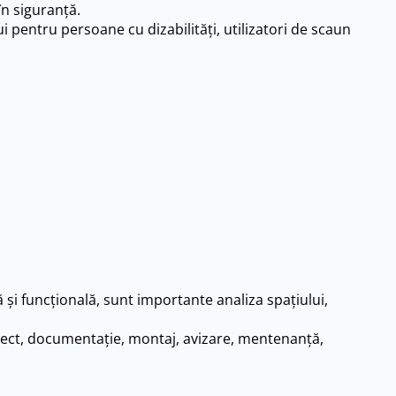
în siguranță.
ui pentru persoane cu dizabilități, utilizatori de scaun
și funcțională, sunt importante analiza spațiului,
oiect, documentație, montaj, avizare, mentenanță,