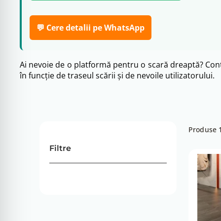
💬 Cere detalii pe WhatsApp
Ai nevoie de o platformă pentru o scară dreaptă? Contactează echipa Adapt.ro pentru informații despre soluții pentru scări liniare, locuințe, instituții sau spații publice,
în funcție de traseul scării și de nevoile utilizatorului.
Produse 1
Filtre