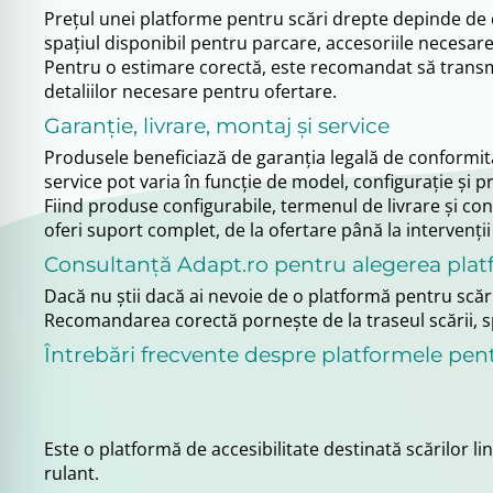
Prețul unei platforme pentru scări drepte depinde de 
spațiul disponibil pentru parcare, accesoriile necesare ș
Pentru o estimare corectă, este recomandat să transmiț
detaliilor necesare pentru ofertare.
Garanție, livrare, montaj și service
Produsele beneficiază de garanția legală de conformitat
service pot varia în funcție de model, configurație și pr
Fiind produse configurabile, termenul de livrare și cond
oferi suport complet, de la ofertare până la intervenți
Consultanță Adapt.ro pentru alegerea platf
Dacă nu știi dacă ai nevoie de o platformă pentru scări 
Recomandarea corectă pornește de la traseul scării, spaț
Întrebări frecvente despre platformele pen
Este o platformă de accesibilitate destinată scărilor l
rulant.