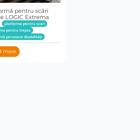
ormă pentru scări
te LOGIC Extrema
platforma pentru scari
rma pentru trepte
mă persoane dizabilități
d more