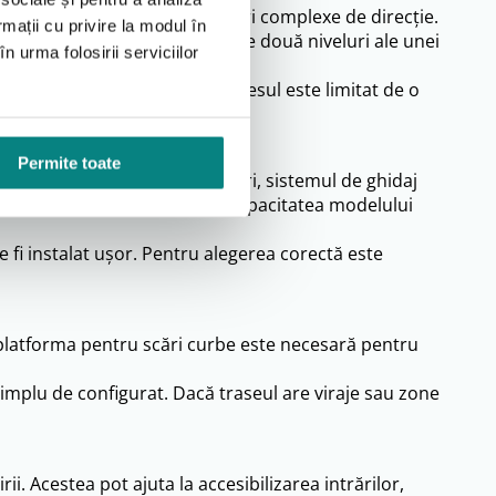
fără viraje, curbe sau schimbări complexe de direcție.
rmații cu privire la modul în
elor cu mobilitate redusă între două niveluri ale unei
n urma folosirii serviciilor
trative sau alte clădiri unde accesul este limitat de o
al de utilizare.
Permite toate
are sau viraje. În aceste cazuri, sistemul de ghidaj
 de dimensiunea platformei și capacitatea modelului
e fi instalat ușor. Pentru alegerea corectă este
e platforma pentru scări curbe este necesară pentru
 simplu de configurat. Dacă traseul are viraje sau zone
rii. Acestea pot ajuta la accesibilizarea intrărilor,