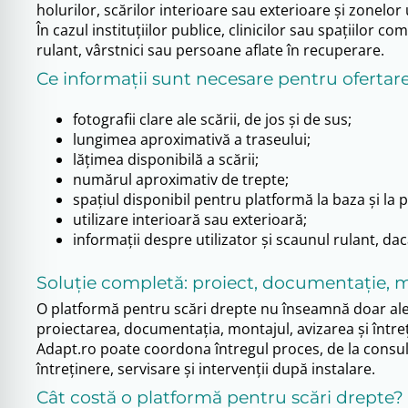
holurilor, scărilor interioare sau exterioare și zonelo
În cazul instituțiilor publice, clinicilor sau spațiilor
rulant, vârstnici sau persoane aflate în recuperare.
Ce informații sunt necesare pentru ofertar
fotografii clare ale scării, de jos și de sus;
lungimea aproximativă a traseului;
lățimea disponibilă a scării;
numărul aproximativ de trepte;
spațiul disponibil pentru platformă la baza și la 
utilizare interioară sau exterioară;
informații despre utilizator și scaunul rulant, dac
Soluție completă: proiect, documentație, m
O platformă pentru scări drepte nu înseamnă doar alege
proiectarea, documentația, montajul, avizarea și între
Adapt.ro poate coordona întregul proces, de la consult
întreținere, servisare și intervenții după instalare.
Cât costă o platformă pentru scări drepte?