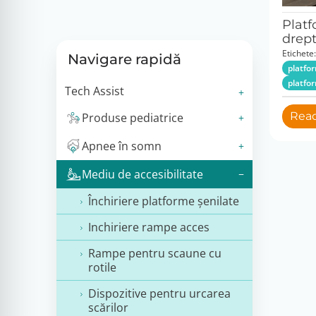
Platf
drep
Etichete:
Navigare rapidă
platfo
platfor
Tech Assist
Rea
Produse pediatrice
Apnee în somn
Mediu de accesibilitate
Închiriere platforme șenilate
Inchiriere rampe acces
Rampe pentru scaune cu
rotile
Dispozitive pentru urcarea
scărilor