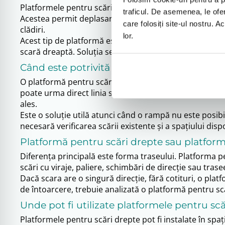
Platformele pentru scări drepte sunt sisteme de accesib
traficul. De asemenea, le ofer
Acestea permit deplasarea în siguranță a persoanelor cu
care folosiți site-ul nostru. A
clădiri.
lor.
Acest tip de platformă este potrivit pentru locuințe priva
scară dreaptă. Soluția se configurează în funcție de spa
Când este potrivită o platformă pentru scă
O platformă pentru scări drepte este potrivită atunci c
poate urma direct linia scării, iar platforma poate tr
ales.
Este o soluție utilă atunci când o rampă nu este posibil
necesară verificarea scării existente și a spațiului disp
Platformă pentru scări drepte sau platform
Diferența principală este forma traseului. Platforma p
scări cu viraje, paliere, schimbări de direcție sau tra
Dacă scara are o singură direcție, fără cotituri, o plat
de întoarcere, trebuie analizată o platformă pentru sc
Unde pot fi utilizate platformele pentru sc
Platformele pentru scări drepte pot fi instalate în spații