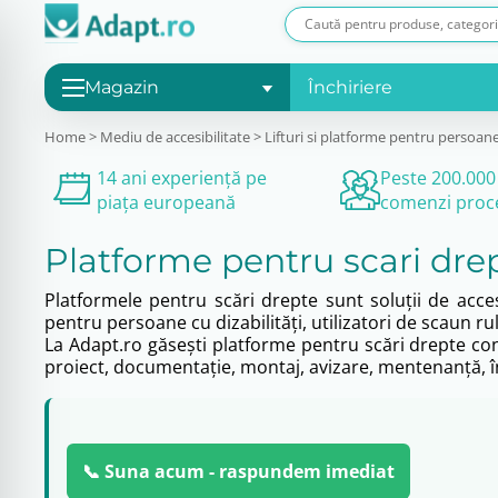
Magazin
Închiriere
Home
>
Mediu de accesibilitate
>
Lifturi si platforme pentru persoane 
14 ani experiență pe
Peste 200.000
piața europeană
comenzi proc
Platforme pentru scari dre
Platformele pentru scări drepte sunt soluții de acces
pentru persoane cu dizabilități, utilizatori de scaun r
La Adapt.ro găsești platforme pentru scări drepte conf
proiect, documentație, montaj, avizare, mentenanță, în
📞 Suna acum - raspundem imediat