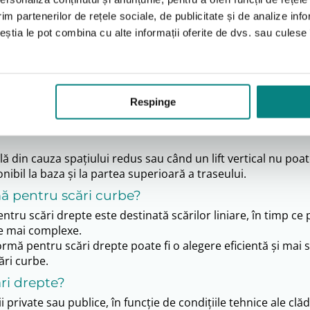
ilitate recomandate atunci când traseul scării este liniar, 
im partenerilor de rețele sociale, de publicitate și de analize info
 dizabilități, a utilizatorilor de scaun rulant sau a persoan
ceștia le pot combina cu alte informații oferite de dvs. sau culese î
te, instituții, clinici, spații comerciale, școli, sedii adminis
țiul disponibil, lățimea scării, lungimea traseului și modul re
ri drepte?
Respinge
ând scara are un traseu simplu, liniar, fără paliere intermedi
ansporta utilizatorul împreună cu scaunul rulant, în funcție
ă din cauza spațiului redus sau când un lift vertical nu poat
onibil la baza și la partea superioară a traseului.
ă pentru scări curbe?
entru scări drepte este destinată scărilor liniare, în timp c
see mai complexe.
formă pentru scări drepte poate fi o alegere eficientă și mai
ări curbe.
ări drepte?
 private sau publice, în funcție de condițiile tehnice ale clădi