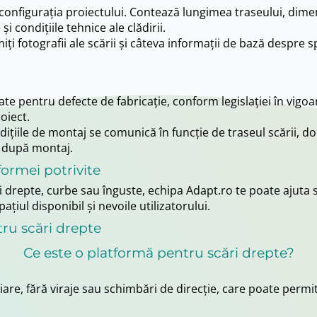
configurația proiectului. Contează lungimea traseului, dimen
i condițiile tehnice ale clădirii.
i fotografii ale scării și câteva informații de bază despre s
e pentru defecte de fabricație, conform legislației în vigoare
oiect.
ițiile de montaj se comunică în funcție de traseul scării, do
i după montaj.
ormei potrivite
drepte, curbe sau înguste, echipa Adapt.ro te poate ajuta să î
iul disponibil și nevoile utilizatorului.
tru scări drepte
Ce este o platformă pentru scări drepte?
iniare, fără viraje sau schimbări de direcție, care poate per