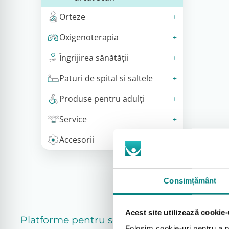
Orteze
Oxigenoterapia
Îngrijirea sănătății
Paturi de spital si saltele
Produse pentru adulţi
Service
Accesorii
Consimțământ
Acest site utilizează cookie-
Platforme pentru scări drepte
Folosim cookie-uri pentru a pe