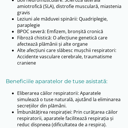
220
amiotrofică (SLA), distrofie musculară, miastenia
gravis
Timp de creștere
Leziuni ale măduvei spinării: Quadriplegie,
Ajustabil de la 1 la 4
paraplegie
BPOC severă: Emfizem, bronșită cronică
Timp de pauză
Fibroză chistică: O afecțiune genetică care
De la 0,5 la 10 sec.
afectează plămânii și alte organe
Alte afecțiuni care slăbesc mușchii respiratori:
Timp de terapie
Accidente vasculare cerebrale, traumatisme
craniene
Ajustabil
Timp inspirator
Beneficiile aparatelor de tuse asistată:
De la 0,5 la 5 sec.
Eliberarea căilor respiratorii: Aparatele
Timp terapeutic mod EFA
simulează o tuse naturală, ajutând la eliminarea
Ajustabil de la 0 la 30 minute
secrețiilor din plămâni.
Îmbunătățirea respirației: Prin curățarea căilor
Timp terapeutic p. continuă
respiratorii, aparatele facilitează respirația și
reduc dispneea (dificultatea de a respira).
Ajustabil de la 0 la 30 minute