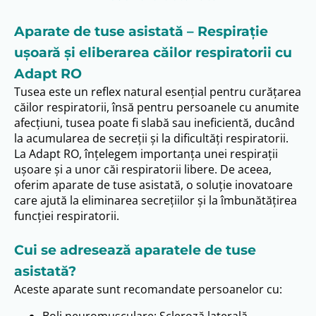
Automat
Manual
Sincronizat
Aparate de tuse asistată – Respirație
Nivel mod EFA
ușoară și eliberarea căilor respiratorii cu
Ajustabil de la 1 la 5
Adapt RO
Tusea este un reflex natural esențial pentru curățarea
Presiune continuă (H2O)
căilor respiratorii, însă pentru persoanele cu anumite
4-20
afecțiuni, tusea poate fi slabă sau ineficientă, ducând
la acumularea de secreții și la dificultăți respiratorii.
Presiune expiratorie (H2O)
La Adapt RO, înțelegem importanța unei respirații
0-70
ușoare și a unor căi respiratorii libere. De aceea,
oferim aparate de tuse asistată, o soluție inovatoare
Presiune inspiratorie (H2O)
care ajută la eliminarea secrețiilor și la îmbunătățirea
funcției respiratorii.
0-70
Protecție IP
Cui se adresează aparatele de tuse
IP21
asistată?
Aceste aparate sunt recomandate persoanelor cu:
Tensiune de intrare (V)
Boli neuromusculare: Scleroză laterală