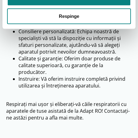
Gamă variată: Oferim o gamă variată de aparate
de tuse asistată de la branduri de top, precum
Respinge
Philips Respironics și alți producători de
renume.
Consiliere personalizată: Echipa noastră de
specialiști vă stă la dispoziție cu informații și
sfaturi personalizate, ajutându-vă să alegeți
aparatul potrivit nevoilor dumneavoastră.
Calitate și garanție: Oferim doar produse de
calitate superioară, cu garanție de la
producător.
Instruire: Vă oferim instruire completă privind
utilizarea și întreținerea aparatului.
Respirați mai ușor și eliberați-vă căile respiratorii cu
aparatele de tuse asistată de la Adapt RO! Contactați-
ne astăzi pentru a afla mai multe.