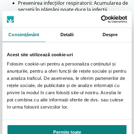
Prevenirea infecțiilor respiratorii: Acumularea de
secreții în plămâni poate duce la infecții
respiratorii. Aparatele de tuse asistată ajută la
prevenirea acestor infecții.
Îmbunătățirea calității vieții: Prin facilitarea
Consimțământ
Detalii
Despre
respirației și reducerea complicațiilor, aceste
aparate contribuie la îmbunătățirea calității vieții
pacienților.
Acest site utilizează cookie-uri
Cum funcționează aparatele de tuse
Folosim cookie-uri pentru a personaliza conținutul și
asistată?
anunțurile, pentru a oferi funcții de rețele sociale și pentru
Aparatele de tuse asistată utilizează o combinație de
a analiza traficul. De asemenea, le oferim partenerilor de
presiune pozitivă și negativă pentru a simula o tuse
rețele sociale, de publicitate și de analize informații cu
naturală. Acestea insuflă aer în plămâni, creând o
privire la modul în care folosiți site-ul nostru. Aceștia le
presiune pozitivă, apoi îl extrag rapid, creând o
pot combina cu alte informații oferite de dvs. sau culese
presiune negativă. Această acțiune ajută la
în urma folosirii serviciilor lor.
mobilizarea și eliminarea secrețiilor.
De ce să alegeți Adapt RO?
Permite toate