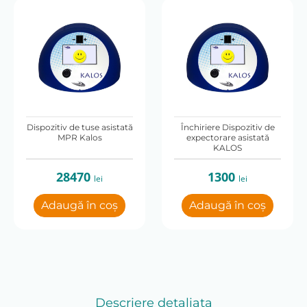
 lei
1300 lei
0 lei
1300 lei
Amplitudine impulsuri (H2O)
1-10
Capacitatea bateriei (Ah)
3.2
Dispozitiv de tuse asistată
Închiriere Dispozitiv de
MPR Kalos
expectorare asistată
KALOS
Clasă protecție electrică
II
28470
1300
lei
lei
Consum de energie (W)
Adaugă în coș
Adaugă în coș
160W
Frecvența impulsurilor (Hz)
1-20
Moduri
Descriere detaliata