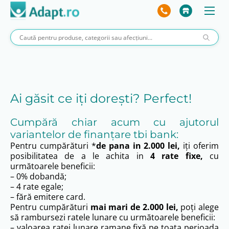
Ai găsit ce iți dorești? Perfect!
Cumpără chiar acum cu ajutorul
variantelor de finanțare tbi bank:
Pentru cumpărături *
de pana in 2.000 lei,
iți oferim
posibilitatea de a le achita in
4 rate fixe,
cu
următoarele beneficii:
– 0% dobandă;
– 4 rate egale;
– fără emitere card.
Pentru cumpărături
mai mari de 2.000 lei,
poți alege
să rambursezi ratele lunare cu următoarele beneficii:
– valoarea ratei lunare ramane fixă pe toata perioada