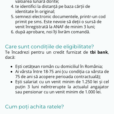
valoarea lunară dorite;
te identifici la distanță pe baza cărții de
identitate în original;
semnezi electronic documentele, printr-un cod
primit pe sms. Este nevoie să deții o sursă de
venit înregistrată la ANAF de minim 3 luni;
după aprobare, noi îți livrăm comandă.
Care sunt condițiile de eligibilitate?
Te încadrezi pentru un credit furnizat de
tbi bank
,
dacă:
Ești cetățean român cu domiciliul în România;
Ai vârsta între 18-75 ani (cu condiția ca vârsta de
75 de ani să acopere perioada contractuală);
Ești salariat cu un venit minim de 1.250 lei și cel
puțin 3 luni neîntrerupte la actualul angajator
sau pensionar cu un venit minim de 1.000 lei.
Cum poţi achita ratele?