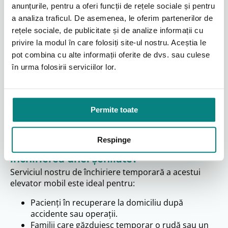
anunțurile, pentru a oferi funcții de rețele sociale și pentru
scări, poate fi utilizat pe diferite seturi de trepte
a analiza traficul. De asemenea, le oferim partenerilor de
(interioare/exterioare, în funcție de model) și
rețele sociale, de publicitate și de analize informații cu
transportat ușor într-un vehicul.
Siguranță avansată:
Echipat cu sisteme de
privire la modul în care folosiți site-ul nostru. Aceștia le
tracțiune pe șenile pentru aderență, mecanisme
pot combina cu alte informații oferite de dvs. sau culese
de frânare automată și centuri de siguranță.
în urma folosirii serviciilor lor.
Ideal pentru:
Evenimente, vizite, recuperări pe
termen scurt sau clădiri unde instalarea fixă este
imposibilă. Este soluția perfectă de închiriere
șenilată pentru persoane cu dizabilități
Permite toate
(handicap fizic temporar sau permanent).
Respinge
Cine beneficiază cel mai mult de
închirierea unei șenilate?
Serviciul nostru de închiriere temporară a acestui
elevator mobil este ideal pentru:
Pacienți în recuperare la domiciliu după
accidente sau operații.
Familii care găzduiesc temporar o rudă sau un