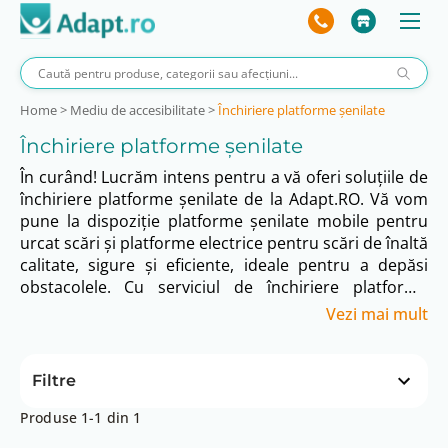
Home
>
Mediu de accesibilitate
>
Închiriere platforme șenilate
Închiriere platforme șenilate
În curând! Lucrăm intens pentru a vă oferi soluțiile de
închiriere platforme șenilate de la Adapt.RO. Vă vom
pune la dispoziție platforme șenilate mobile pentru
urcat scări și platforme electrice pentru scări de înaltă
calitate, sigure și eficiente, ideale pentru a depăsi
obstacolele. Cu serviciul de închiriere platforme
șenilate, veți putea alege soluția optimă pentru a
Vezi mai mult
asigura mobilitatea persoanelor în scaun rulant sau
cu dificultăți de deplasare. Pregătim suport tehnic
specializat, servicii de instalare și întreținere regulată,
Filtre
pentru a vă asigura un management optim al
accesibilității. Pregătiți-vă să facilitați accesul și
Produse 1-1 din 1
Preț
independența cu soluții fiabile pentru confortul și