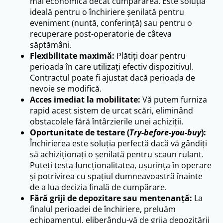
mai economică decât cumpărarea. Este soluția
ideală pentru o închiriere șenilată pentru
eveniment (nuntă, conferință) sau pentru o
recuperare post-operatorie de câteva
săptămâni.
Flexibilitate maximă:
Plătiți doar pentru
perioada în care utilizați efectiv dispozitivul.
Contractul poate fi ajustat dacă perioada de
nevoie se modifică.
Acces imediat la mobilitate:
Vă putem furniza
rapid acest sistem de urcat scări, eliminând
obstacolele fără întârzierile unei achiziții.
Oportunitate de testare (
Try-before-you-buy
):
Închirierea este soluția perfectă dacă vă gândiți
să achiziționați o șenilată pentru scaun rulant.
Puteți testa funcționalitatea, ușurința în operare
și potrivirea cu spațiul dumneavoastră înainte
de a lua decizia finală de cumpărare.
Fără griji de depozitare sau mentenanță:
La
finalul perioadei de închiriere, preluăm
echipamentul, eliberându-vă de grija depozitării