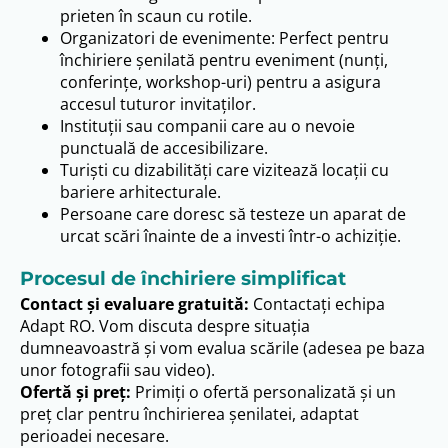
prieten în scaun cu rotile.
Organizatori de evenimente: Perfect pentru
închiriere șenilată pentru eveniment (nunți,
conferințe, workshop-uri) pentru a asigura
accesul tuturor invitaților.
Instituții sau companii care au o nevoie
punctuală de accesibilizare.
Turiști cu dizabilități care vizitează locații cu
bariere arhitecturale.
Persoane care doresc să testeze un aparat de
urcat scări înainte de a investi într-o achiziție.
Procesul de închiriere simplificat
Contact și evaluare gratuită:
Contactați echipa
Adapt RO. Vom discuta despre situația
dumneavoastră și vom evalua scările (adesea pe baza
unor fotografii sau video).
Ofertă și preț:
Primiți o ofertă personalizată și un
preț clar pentru închirierea șenilatei, adaptat
perioadei necesare.