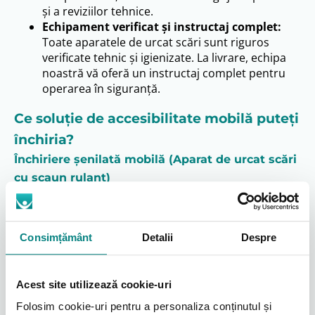
și a reviziilor tehnice.
Echipament verificat și instructaj complet:
Toate aparatele de urcat scări sunt riguros
verificate tehnic și igienizate. La livrare, echipa
noastră vă oferă un instructaj complet pentru
operarea în siguranță.
Ce soluție de accesibilitate mobilă puteți
închiria?
Închiriere șenilată mobilă (Aparat de urcat scări
cu scaun rulant)
Alegerea ideală pentru flexibilitate maximă. Acest
aparat de urcat scări cu scaun cu rotile este un
dispozitiv portabil, conceput pentru a transporta în
Consimțământ
Detalii
Despre
siguranță o persoană aflată în scaunul rulant pe
trepte, cu operarea unui însoțitor instruit.
Soluție simplă:
Nu necesită nicio modificare a
Acest site utilizează cookie-uri
scărilor sau a clădirii. Poate fi folosit imediat.
Folosim cookie-uri pentru a personaliza conținutul și
Versatilitate:
Fiind un dispozitiv mobil de urcat