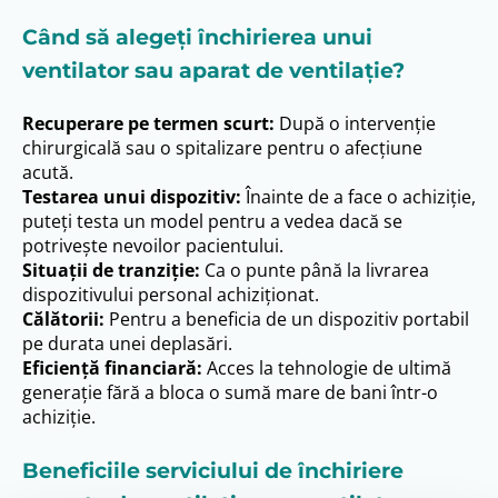
Când să alegeți închirierea unui
ventilator sau aparat de ventilație?
Recuperare pe termen scurt:
După o intervenție
chirurgicală sau o spitalizare pentru o afecțiune
acută.
Testarea unui dispozitiv:
Înainte de a face o achiziție,
puteți testa un model pentru a vedea dacă se
potrivește nevoilor pacientului.
Situații de tranziție:
Ca o punte până la livrarea
dispozitivului personal achiziționat.
Călătorii:
Pentru a beneficia de un dispozitiv portabil
pe durata unei deplasări.
Eficiență financiară:
Acces la tehnologie de ultimă
generație fără a bloca o sumă mare de bani într-o
achiziție.
Beneficiile serviciului de închiriere