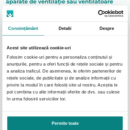
aparate de ventilație sau ventilatoare
medicale:
Costuri reduse:
Plătiți doar pentru perioada în care
Consimțământ
Detalii
Despre
utilizați efectiv echipamentul.
Flexibilitate:
Alegeți perioada de închiriere care vi se
potrivește, de la câteva săptămâni la câteva luni.
Acest site utilizează cookie-uri
Servicii complete:
Prețul include livrarea, instalarea,
instruirea completă a utilizatorului și service pe toată
Folosim cookie-uri pentru a personaliza conținutul și
perioada contractuală.
anunțurile, pentru a oferi funcții de rețele sociale și pentru
Fără griji:
Nu trebuie să vă preocupați de
a analiza traficul. De asemenea, le oferim partenerilor de
mentenanța sau devalorizarea echipamentului.
rețele sociale, de publicitate și de analize informații cu
Acces imediat:
Vă oferim rapid o soluție funcțională
privire la modul în care folosiți site-ul nostru. Aceștia le
pentru suportul respirator.
pot combina cu alte informații oferite de dvs. sau culese
în urma folosirii serviciilor lor.
De ce să alegeți Adapt RO?
Gamă variată:
Oferim o gamă variată de
respiratoare și ventilatoare de la branduri de top,
Permite toate
precum ResMed și BMC Medical.