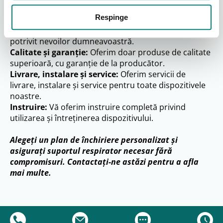
Consiliere personalizată:
Echipa noastră de
Respinge
specialiști vă stă la dispoziție cu informații și sfaturi
personalizate, ajutându-vă să alegeți dispozitivul
potrivit nevoilor dumneavoastră.
Calitate și garanție:
Oferim doar produse de calitate
superioară, cu garanție de la producător.
Livrare, instalare și service:
Oferim servicii de
livrare, instalare și service pentru toate dispozitivele
noastre.
Instruire:
Vă oferim instruire completă privind
utilizarea și întreținerea dispozitivului.
Alegeți un plan de închiriere personalizat și
asigurați suportul respirator necesar fără
compromisuri. Contactați-ne astăzi pentru a afla
mai multe.