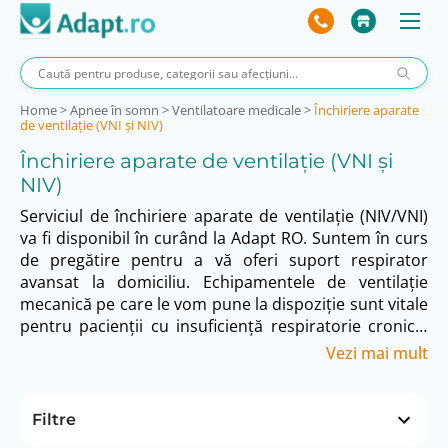
Home
>
Apnee în somn
>
Ventilatoare medicale
>
Închiriere aparate
de ventilație (VNI și NIV)
Închiriere aparate de ventilație (VNI și
NIV)
Serviciul de închiriere aparate de ventilație (NIV/VNI)
va fi disponibil în curând la Adapt RO. Suntem în curs
de pregătire pentru a vă oferi suport respirator
avansat la domiciliu. Echipamentele de ventilație
mecanică pe care le vom pune la dispoziție sunt vitale
pentru pacienții cu insuficiență respiratorie cronică.
Vor fi ventilatoare performante, sigure și ușor de
Vezi mai mult
utilizat. Pachetul de închiriere aparate de ventilație va
include instruire de specialitate. Asigurați-vă
continuitatea tratamentului esențial în confortul
Filtre
casei. Contactați-ne pentru recomandări la 031 828