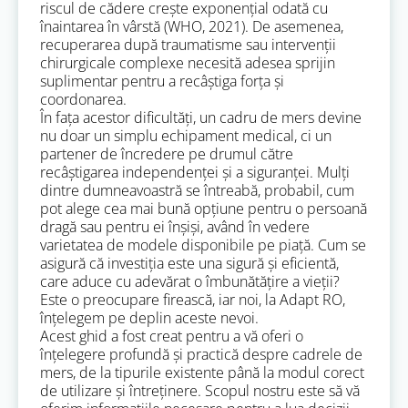
riscul de cădere crește exponențial odată cu
înaintarea în vârstă (WHO, 2021). De asemenea,
recuperarea după traumatisme sau intervenții
chirurgicale complexe necesită adesea sprijin
suplimentar pentru a recâștiga forța și
coordonarea.
În fața acestor dificultăți, un cadru de mers devine
nu doar un simplu echipament medical, ci un
partener de încredere pe drumul către
recâștigarea independenței și a siguranței. Mulți
dintre dumneavoastră se întreabă, probabil, cum
pot alege cea mai bună opțiune pentru o persoană
dragă sau pentru ei înșiși, având în vedere
varietatea de modele disponibile pe piață. Cum se
asigură că investiția este una sigură și eficientă,
care aduce cu adevărat o îmbunătățire a vieții?
Este o preocupare firească, iar noi, la Adapt RO,
înțelegem pe deplin aceste nevoi.
Acest ghid a fost creat pentru a vă oferi o
înțelegere profundă și practică despre cadrele de
mers, de la tipurile existente până la modul corect
de utilizare și întreținere. Scopul nostru este să vă