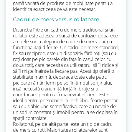
gamă variată de produse de mobilitate pentru a
identifica exact ceea ce vă este necesar.
Cadrul de mers versus rollatoare
Distincția între un cadru de mers tradițional și un
rollator este adesea o sursă de confuzie, deoarece
ambele sunt categorii de cadre de mers, dar cu
funcționalități diferite. Un cadru de mers standard,
fix sau reciproc, este un dispozitiv fără roți (sau cu
roți doar pe picioarele din față în cazul celor cu
două roți), care necesită ca utilizatorul să îl ridice și
să îl miște înainte la fiecare pas. Acest tip oferă o
stabilitate maximă, deoarece toate cele patru
picioare rămân ferm pe sol în timpul sprijinului,
însă necesită o anumită forță în brațe și o
coordonare pentru a fi manevrat eficient. Este
ideal pentru persoanele cu echilibru foarte precar
sau cu slăbiciune semnificativă, care au nevoie de
un sprijin constant și imobil pentru a se deplasa în
spații controlate.
Rollatorul, pe de altă parte, este un tip de cadru
de mers cu roți. Majoritatea rollatoarelor sunt