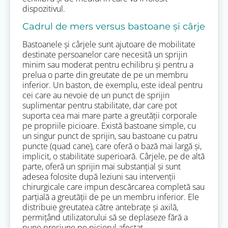
dispozitivul.
Cadrul de mers versus bastoane și cârje
Bastoanele și cârjele sunt ajutoare de mobilitate
destinate persoanelor care necesită un sprijin
minim sau moderat pentru echilibru și pentru a
prelua o parte din greutate de pe un membru
inferior. Un baston, de exemplu, este ideal pentru
cei care au nevoie de un punct de sprijin
suplimentar pentru stabilitate, dar care pot
suporta cea mai mare parte a greutății corporale
pe propriile picioare. Există bastoane simple, cu
un singur punct de sprijin, sau bastoane cu patru
puncte (quad cane), care oferă o bază mai largă și,
implicit, o stabilitate superioară. Cârjele, pe de altă
parte, oferă un sprijin mai substanțial și sunt
adesea folosite după leziuni sau intervenții
chirurgicale care impun descărcarea completă sau
parțială a greutății de pe un membru inferior. Ele
distribuie greutatea către antebrațe și axilă,
permițând utilizatorului să se deplaseze fără a
pune presiune pe piciorul afectat.