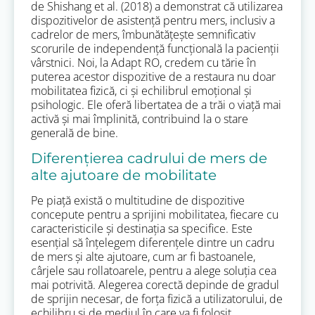
de Shishang et al. (2018) a demonstrat că utilizarea
dispozitivelor de asistență pentru mers, inclusiv a
cadrelor de mers, îmbunătățește semnificativ
scorurile de independență funcțională la pacienții
vârstnici. Noi, la Adapt RO, credem cu tărie în
puterea acestor dispozitive de a restaura nu doar
mobilitatea fizică, ci și echilibrul emoțional și
psihologic. Ele oferă libertatea de a trăi o viață mai
activă și mai împlinită, contribuind la o stare
generală de bine.
Diferențierea cadrului de mers de
alte ajutoare de mobilitate
Pe piață există o multitudine de dispozitive
concepute pentru a sprijini mobilitatea, fiecare cu
caracteristicile și destinația sa specifice. Este
esențial să înțelegem diferențele dintre un cadru
de mers și alte ajutoare, cum ar fi bastoanele,
cârjele sau rollatoarele, pentru a alege soluția cea
mai potrivită. Alegerea corectă depinde de gradul
de sprijin necesar, de forța fizică a utilizatorului, de
echilibru și de mediul în care va fi folosit