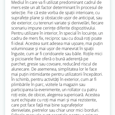
Mediul în care va fi utilizat predominant cadrul de
mers este un alt factor determinant în procesul de
selecție. Fie că este vorba de spații interioare, cu
suprafețe plane și obstacole ușor de anticipat, sau
de exterior, cu terenuri variate și denivelări, fiecare
scenariu impune cerințe diferite dispozitivului.
Pentru utilizare în interior, în special în locuințe, un
cadru de mers fix, reciproc sau cu două roți poate
fi ideal. Acestea sunt adesea mai ușoare, mai puțin
voluminoase și mai ușor de manevrat în spații
înguste, cum ar fi coridoarele sau băile. Roțile mici
și picioarele fixe oferă o bună aderență pe
parchet, gresie sau covoare, reducând riscul de
alunecare. De asemenea, simplitatea lor le face
mai puțin intimidante pentru utilizatorii începători.
În schimb, pentru activități în exterior, cum ar fi
plimbările în parc, vizitele la magazin sau
participarea la evenimente, un rollator cu patru
roți este, de obicei, alegerea superioară. Acestea
sunt echipate cu roți mai mari și mai rezistente,
care pot face față mai bine suprafețelor
denivelate, pietrelor sau chiar unor mici borduri.