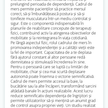
prelungind perioada de dependență. Cadrul de
mers permite pacienților să practice mersul
corect, să-și îmbunătățească postura și să-și
tonifieze musculatura într-un mediu controlat și
sigur. Este o componentă indispensabilă în
planurile de reabilitare concepute de terapeuți
fizici, contribuind activ la atingerea obiectivelor de
mobilitate și la reintegrarea în viața cotidiană.
Pe lângă aspectul fizic, rolul cadrului de mers în
promovarea independenței și a calității vieții este
la fel de important. Capacitatea de a te deplasa
fără ajutorul constant al altor persoane redă
demnitatea și stimulează încrederea în sine.
Pentru o persoană care se luptă cu limitări de
mobilitate, chiar și cea mai scurtă deplasare
autonomă poate însemna o victorie semnificativă.
Cadrul de mers permite accesul la baie, la
bucătărie sau la alte încăperi, transformând sarcini
altădată banale în acțiuni realizabile. Acest lucru
reduce semnificativ dependența de îngrijitori și
permite utilizatorilor să-și mențină un anumit grad
de control asupra propriei vieți. Un studiu realizat