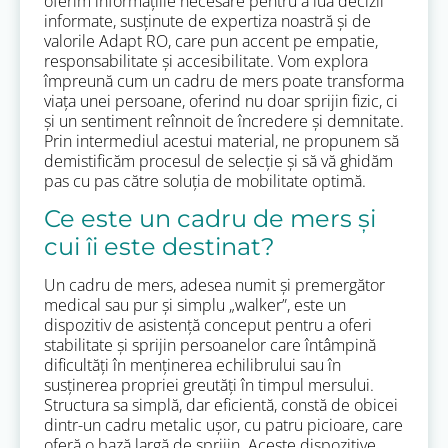
oferim informațiile necesare pentru a lua decizii
informate, susținute de expertiza noastră și de
valorile Adapt RO, care pun accent pe empatie,
responsabilitate și accesibilitate. Vom explora
împreună cum un cadru de mers poate transforma
viața unei persoane, oferind nu doar sprijin fizic, ci
și un sentiment reînnoit de încredere și demnitate.
Prin intermediul acestui material, ne propunem să
demistificăm procesul de selecție și să vă ghidăm
pas cu pas către soluția de mobilitate optimă.
Ce este un cadru de mers și
cui îi este destinat?
Un cadru de mers, adesea numit și premergător
medical sau pur și simplu „walker”, este un
dispozitiv de asistență conceput pentru a oferi
stabilitate și sprijin persoanelor care întâmpină
dificultăți în menținerea echilibrului sau în
susținerea propriei greutăți în timpul mersului.
Structura sa simplă, dar eficientă, constă de obicei
dintr-un cadru metalic ușor, cu patru picioare, care
oferă o bază largă de sprijin. Aceste dispozitive