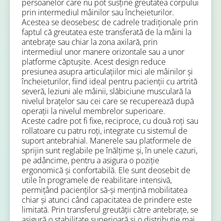
persoanelor care nu pot susține greutatea corpului
prin intermediul mâinilor sau încheieturilor.
Acestea se deosebesc de cadrele tradiționale prin
faptul că greutatea este transferată de la mâini la
antebrațe sau chiar la zona axilară, prin
intermediul unor manere orizontale sau a unor
platforme căptușite. Acest design reduce
presiunea asupra articulațiilor mici ale mâinilor și
încheieturilor, fiind ideal pentru pacienții cu artrită
severă, leziuni ale mâinii, slăbiciune musculară la
nivelul brațelor sau cei care se recuperează după
operații la nivelul membrelor superioare.
Aceste cadre pot fi fixe, reciproce, cu două roți sau
rollatoare cu patru roți, integrate cu sistemul de
suport antebrahial. Manerele sau platformele de
sprijin sunt reglabile pe înălțime și, în unele cazuri,
pe adâncime, pentru a asigura o poziție
ergonomică și confortabilă. Ele sunt deosebit de
utile în programele de reabilitare intensivă,
permițând pacienților să-și mențină mobilitatea
chiar și atunci când capacitatea de prindere este
limitată. Prin transferul greutății către antebrațe, se
asigură o stabilitate superioară și o distribuție mai