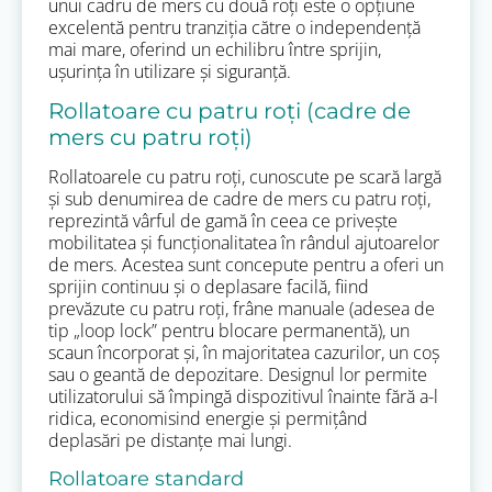
unui cadru de mers cu două roți este o opțiune
excelentă pentru tranziția către o independență
mai mare, oferind un echilibru între sprijin,
ușurința în utilizare și siguranță.
Rollatoare cu patru roți (cadre de
mers cu patru roți)
Rollatoarele cu patru roți, cunoscute pe scară largă
și sub denumirea de cadre de mers cu patru roți,
reprezintă vârful de gamă în ceea ce privește
mobilitatea și funcționalitatea în rândul ajutoarelor
de mers. Acestea sunt concepute pentru a oferi un
sprijin continuu și o deplasare facilă, fiind
prevăzute cu patru roți, frâne manuale (adesea de
tip „loop lock” pentru blocare permanentă), un
scaun încorporat și, în majoritatea cazurilor, un coș
sau o geantă de depozitare. Designul lor permite
utilizatorului să împingă dispozitivul înainte fără a-l
ridica, economisind energie și permițând
deplasări pe distanțe mai lungi.
Rollatoare standard