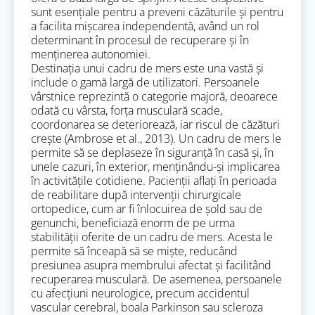
sunt esențiale pentru a preveni căzăturile și pentru
a facilita mișcarea independentă, având un rol
determinant în procesul de recuperare și în
menținerea autonomiei.
Destinația unui cadru de mers este una vastă și
include o gamă largă de utilizatori. Persoanele
vârstnice reprezintă o categorie majoră, deoarece
odată cu vârsta, forța musculară scade,
coordonarea se deteriorează, iar riscul de căzături
crește (Ambrose et al., 2013). Un cadru de mers le
permite să se deplaseze în siguranță în casă și, în
unele cazuri, în exterior, menținându-și implicarea
în activitățile cotidiene. Pacienții aflați în perioada
de reabilitare după intervenții chirurgicale
ortopedice, cum ar fi înlocuirea de șold sau de
genunchi, beneficiază enorm de pe urma
stabilității oferite de un cadru de mers. Acesta le
permite să înceapă să se miște, reducând
presiunea asupra membrului afectat și facilitând
recuperarea musculară. De asemenea, persoanele
cu afecțiuni neurologice, precum accidentul
vascular cerebral, boala Parkinson sau scleroza