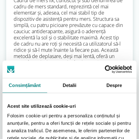
Cadrul de mers fix, cunoscut și sub denumirea de
cadru de mers standard, reprezintă cel mai
elementar și, adesea, cel mai stabil tip de
dispozitiv de asistență pentru mers. Structura sa
simplă, cu patru picioare prevăzute cu capace din
cauciuc antiderapante, asigură o aderență
excelentă la sol și o stabilitate maximă. Acest tip
de cadru nu are roți și necesită ca utilizatorul să-l
ridice și să-l mute înainte la fiecare pas. Această
metodă de deplasare, deși mai lentă, oferă un
control sporit și o senzație de siguranță pentru
persoanele cu un echilibru foarte precar sau cu o
slăbiciune musculară semnificativă.
Cadrele de mers fixe sunt ideale pentru utilizare în
Consimțământ
Detalii
Despre
interior, în spații familiare, unde suprafețele sunt
plane și obstacolele sunt minime. Ele sunt frecvent
recomandate în fazele incipiente ale reabilitării,
după o intervenție chirurgicală sau un traumatism
Acest site utilizează cookie-uri
major, când pacientul începe să învețe din nou să-
Folosim cookie-uri pentru a personaliza conținutul și
și susțină greutatea și să-și coordoneze mișcările.
anunțurile, pentru a oferi funcții de rețele sociale și pentru
Stabilitatea lor le face potrivite și pentru
persoanele vârstnice care prezintă un risc ridicat
a analiza traficul. De asemenea, le oferim partenerilor de
de căzături și care necesită un sprijin constant
rețele sociale, de publicitate și de analize informații cu