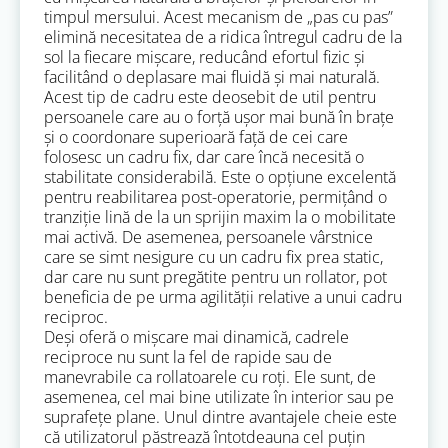
timpul mersului. Acest mecanism de „pas cu pas”
elimină necesitatea de a ridica întregul cadru de la
sol la fiecare mișcare, reducând efortul fizic și
facilitând o deplasare mai fluidă și mai naturală.
Acest tip de cadru este deosebit de util pentru
persoanele care au o forță ușor mai bună în brațe
și o coordonare superioară față de cei care
folosesc un cadru fix, dar care încă necesită o
stabilitate considerabilă. Este o opțiune excelentă
pentru reabilitarea post-operatorie, permițând o
tranziție lină de la un sprijin maxim la o mobilitate
mai activă. De asemenea, persoanele vârstnice
care se simt nesigure cu un cadru fix prea static,
dar care nu sunt pregătite pentru un rollator, pot
beneficia de pe urma agilității relative a unui cadru
reciproc.
Deși oferă o mișcare mai dinamică, cadrele
reciproce nu sunt la fel de rapide sau de
manevrabile ca rollatoarele cu roți. Ele sunt, de
asemenea, cel mai bine utilizate în interior sau pe
suprafețe plane. Unul dintre avantajele cheie este
că utilizatorul păstrează întotdeauna cel puțin