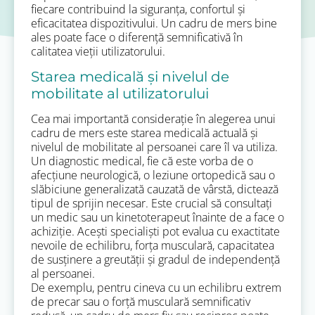
fiecare contribuind la siguranța, confortul și
eficacitatea dispozitivului. Un cadru de mers bine
ales poate face o diferență semnificativă în
calitatea vieții utilizatorului.
Starea medicală și nivelul de
mobilitate al utilizatorului
Cea mai importantă considerație în alegerea unui
cadru de mers este starea medicală actuală și
nivelul de mobilitate al persoanei care îl va utiliza.
Un diagnostic medical, fie că este vorba de o
afecțiune neurologică, o leziune ortopedică sau o
slăbiciune generalizată cauzată de vârstă, dictează
tipul de sprijin necesar. Este crucial să consultați
un medic sau un kinetoterapeut înainte de a face o
achiziție. Acești specialiști pot evalua cu exactitate
nevoile de echilibru, forța musculară, capacitatea
de susținere a greutății și gradul de independență
al persoanei.
De exemplu, pentru cineva cu un echilibru extrem
de precar sau o forță musculară semnificativ