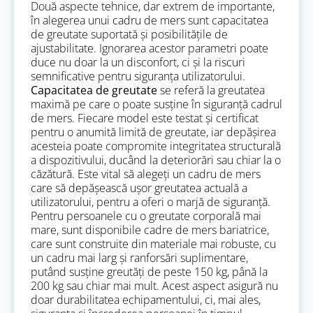
Două aspecte tehnice, dar extrem de importante,
în alegerea unui cadru de mers sunt capacitatea
de greutate suportată și posibilitățile de
ajustabilitate. Ignorarea acestor parametri poate
duce nu doar la un disconfort, ci și la riscuri
semnificative pentru siguranța utilizatorului.
Capacitatea de greutate
se referă la greutatea
maximă pe care o poate susține în siguranță cadrul
de mers. Fiecare model este testat și certificat
pentru o anumită limită de greutate, iar depășirea
acesteia poate compromite integritatea structurală
a dispozitivului, ducând la deteriorări sau chiar la o
căzătură. Este vital să alegeți un cadru de mers
care să depășească ușor greutatea actuală a
utilizatorului, pentru a oferi o marjă de siguranță.
Pentru persoanele cu o greutate corporală mai
mare, sunt disponibile cadre de mers bariatrice,
care sunt construite din materiale mai robuste, cu
un cadru mai larg și ranforsări suplimentare,
putând susține greutăți de peste 150 kg, până la
200 kg sau chiar mai mult. Acest aspect asigură nu
doar durabilitatea echipamentului, ci, mai ales,