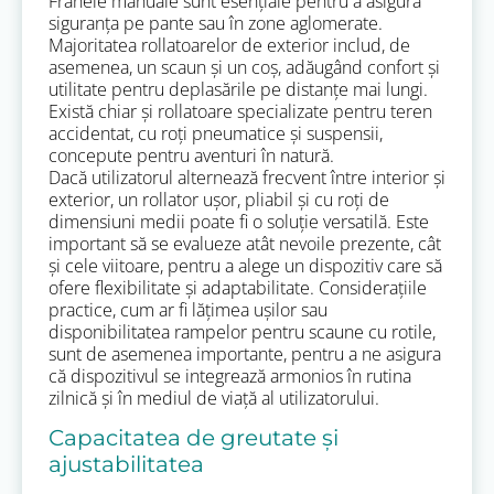
Frânele manuale sunt esențiale pentru a asigura
siguranța pe pante sau în zone aglomerate.
Majoritatea rollatoarelor de exterior includ, de
asemenea, un scaun și un coș, adăugând confort și
utilitate pentru deplasările pe distanțe mai lungi.
Există chiar și rollatoare specializate pentru teren
accidentat, cu roți pneumatice și suspensii,
concepute pentru aventuri în natură.
Dacă utilizatorul alternează frecvent între interior și
exterior, un rollator ușor, pliabil și cu roți de
dimensiuni medii poate fi o soluție versatilă. Este
important să se evalueze atât nevoile prezente, cât
și cele viitoare, pentru a alege un dispozitiv care să
ofere flexibilitate și adaptabilitate. Considerațiile
practice, cum ar fi lățimea ușilor sau
disponibilitatea rampelor pentru scaune cu rotile,
sunt de asemenea importante, pentru a ne asigura
că dispozitivul se integrează armonios în rutina
zilnică și în mediul de viață al utilizatorului.
Capacitatea de greutate și
ajustabilitatea