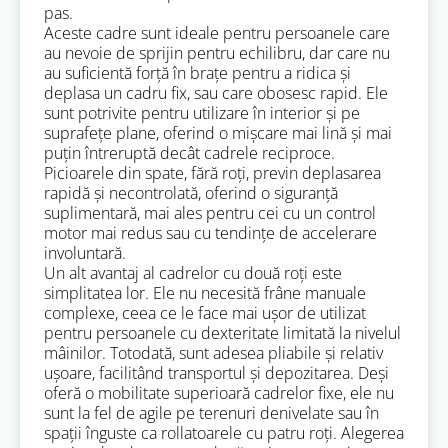
pas.
Aceste cadre sunt ideale pentru persoanele care
au nevoie de sprijin pentru echilibru, dar care nu
au suficientă forță în brațe pentru a ridica și
deplasa un cadru fix, sau care obosesc rapid. Ele
sunt potrivite pentru utilizare în interior și pe
suprafețe plane, oferind o mișcare mai lină și mai
puțin întreruptă decât cadrele reciproce.
Picioarele din spate, fără roți, previn deplasarea
rapidă și necontrolată, oferind o siguranță
suplimentară, mai ales pentru cei cu un control
motor mai redus sau cu tendințe de accelerare
involuntară.
Un alt avantaj al cadrelor cu două roți este
simplitatea lor. Ele nu necesită frâne manuale
complexe, ceea ce le face mai ușor de utilizat
pentru persoanele cu dexteritate limitată la nivelul
mâinilor. Totodată, sunt adesea pliabile și relativ
ușoare, facilitând transportul și depozitarea. Deși
oferă o mobilitate superioară cadrelor fixe, ele nu
sunt la fel de agile pe terenuri denivelate sau în
spații înguste ca rollatoarele cu patru roți. Alegerea