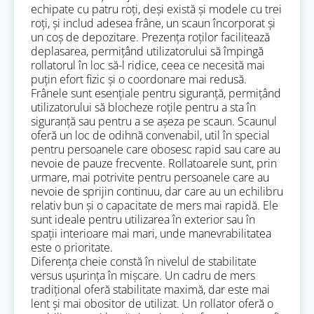
echipate cu patru roți, deși există și modele cu trei
roți, și includ adesea frâne, un scaun încorporat și
un coș de depozitare. Prezența roților facilitează
deplasarea, permițând utilizatorului să împingă
rollatorul în loc să-l ridice, ceea ce necesită mai
puțin efort fizic și o coordonare mai redusă.
Frânele sunt esențiale pentru siguranță, permițând
utilizatorului să blocheze roțile pentru a sta în
siguranță sau pentru a se așeza pe scaun. Scaunul
oferă un loc de odihnă convenabil, util în special
pentru persoanele care obosesc rapid sau care au
nevoie de pauze frecvente. Rollatoarele sunt, prin
urmare, mai potrivite pentru persoanele care au
nevoie de sprijin continuu, dar care au un echilibru
relativ bun și o capacitate de mers mai rapidă. Ele
sunt ideale pentru utilizarea în exterior sau în
spații interioare mai mari, unde manevrabilitatea
este o prioritate.
Diferența cheie constă în nivelul de stabilitate
versus ușurința în mișcare. Un cadru de mers
tradițional oferă stabilitate maximă, dar este mai
lent și mai obositor de utilizat. Un rollator oferă o