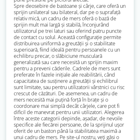
Spre deosebire de bastoane și cârje, care oferă un
sprijin unilateral sau bilateral, dar pe o suprafață
relativ mică, un cadru de mers oferă o bază de
sprijin mult mai largă și stabilă, înconjurând
utilizatorul pe trei laturi sau oferind patru puncte
de contact cu solul. Această configurație permite
distribuirea uniformă a greutății și o stabilitate
superioară, fiind ideală pentru persoanele cu un
echilibru precar, o slăbiciune musculară
generalizată sau care necesită un sprijin maxim
pentru a preveni căderile. Cadrele de mers sunt
preferate în fazele inițiale ale reabilitării, când
capacitatea de susținere a greutății și echilibrul
sunt limitate, sau pentru utilizatorii vârstnici cu risc
crescut de căzături. De asemenea, un cadru de
mers necesită mai puțină forță în brațe și o
coordonare mai simplă decât cârjele, care pot fi
dificil de manevrat pentru unii utilizatori. Alegerea
între aceste categorii depinde, așadar, de nevoile
specifice ale fiecărei persoane, de la sprijinul ușor
oferit de un baston până la stabilitatea maximă a
unui cadru de mers. Pe site-ul nostru, veți găsi o