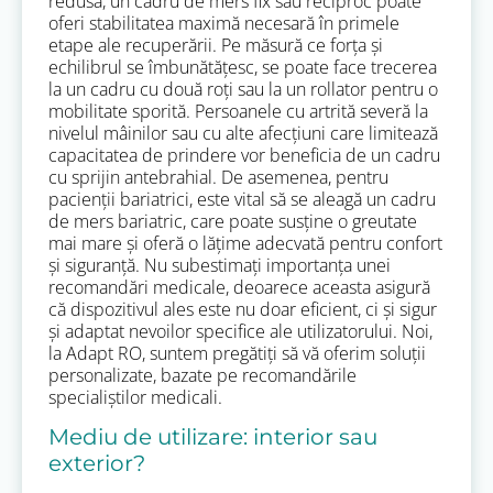
redusă, un cadru de mers fix sau reciproc poate
oferi stabilitatea maximă necesară în primele
etape ale recuperării. Pe măsură ce forța și
echilibrul se îmbunătățesc, se poate face trecerea
la un cadru cu două roți sau la un rollator pentru o
mobilitate sporită. Persoanele cu artrită severă la
nivelul mâinilor sau cu alte afecțiuni care limitează
capacitatea de prindere vor beneficia de un cadru
cu sprijin antebrahial. De asemenea, pentru
pacienții bariatrici, este vital să se aleagă un cadru
de mers bariatric, care poate susține o greutate
mai mare și oferă o lățime adecvată pentru confort
și siguranță. Nu subestimați importanța unei
recomandări medicale, deoarece aceasta asigură
că dispozitivul ales este nu doar eficient, ci și sigur
și adaptat nevoilor specifice ale utilizatorului. Noi,
la Adapt RO, suntem pregătiți să vă oferim soluții
personalizate, bazate pe recomandările
specialiștilor medicali.
Mediu de utilizare: interior sau
exterior?