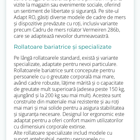
vizite la magazin sau evenimente sociale, oferind
un sentiment de libertate și siguranță. Pe site-ul
Adapt RO, găsiți diverse modele de cadre de mers
și dispozitive prevăzute cu roți, inclusiv variante
precum Cadru de mers rolator Vermeiren 286b,
care se adaptează nevoilor dumneavoastră.
Rollatoare bariatrice și specializate
Pe lângă rollatoarele standard, există și variante
specializate, adaptate pentru nevoi particulare.
Rollatoarele bariatrice sunt concepute pentru
persoanele cu o greutate corporală mai mare,
având cadre robuste, lățime mărită și o capacitate
de greutate mult superioară (adesea peste 150 kg,
ajungând și la 200 kg sau mai mult). Acestea sunt
construite din materiale mai rezistente și au roți
mai mari și mai solide pentru a asigura stabilitatea
și siguranța necesare. Designul lor ergonomic este
adaptat pentru a oferi confort maxim utilizatorilor
cu dimensiuni corporale extinse.
Alte rollatoare specializate includ modele cu
suport antebrahial, pentru persoanele cu