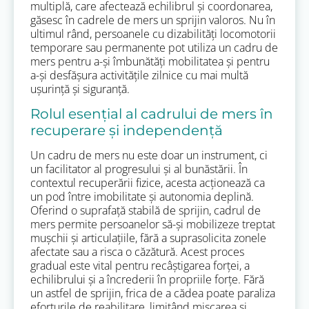
multiplă, care afectează echilibrul și coordonarea,
găsesc în cadrele de mers un sprijin valoros. Nu în
ultimul rând, persoanele cu dizabilități locomotorii
temporare sau permanente pot utiliza un cadru de
mers pentru a-și îmbunătăți mobilitatea și pentru
a-și desfășura activitățile zilnice cu mai multă
ușurință și siguranță.
Rolul esențial al cadrului de mers în
recuperare și independență
Un cadru de mers nu este doar un instrument, ci
un facilitator al progresului și al bunăstării. În
contextul recuperării fizice, acesta acționează ca
un pod între imobilitate și autonomia deplină.
Oferind o suprafață stabilă de sprijin, cadrul de
mers permite persoanelor să-și mobilizeze treptat
mușchii și articulațiile, fără a suprasolicita zonele
afectate sau a risca o căzătură. Acest proces
gradual este vital pentru recâștigarea forței, a
echilibrului și a încrederii în propriile forțe. Fără
un astfel de sprijin, frica de a cădea poate paraliza
eforturile de reabilitare, limitând mișcarea și