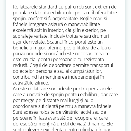
Rollatoarele standard cu patru roți sunt extrem de
populare datorită echilibrului pe care îl oferă între
sprijin, confort și funcționalitate. Roțile mari și
frânele integrate asigură o manevrabilitate
excelentă atât în interior, cât și în exterior, pe
suprafețe variate, inclusiv trotuare sau drumuri
ușor denivelate. Scaunul încorporat este un
beneficiu major, oferind posibilitatea de a lua o
pauză oriunde și oricând este necesar, ceea ce
este crucial pentru persoanele cu rezistență
redusă. Coșul de depozitare permite transportul
obiectelor personale sau al cumpărăturilor,
contribuind la menținerea independenței în
activitățile zilnice.
Aceste rollatoare sunt ideale pentru persoanele
care au nevoie de sprijin pentru echilibru, dar care
pot merge pe distanțe mai lungi și au o
coordonare suficientă pentru a manevra frânele.
Sunt adesea folosite de vârstnici activi sau de
persoane în faza avansată de recuperare, care
doresc să-și mențină un stil de viață dinamic. Ele
sunt o alegere excelentă pentru plimbări în parc,