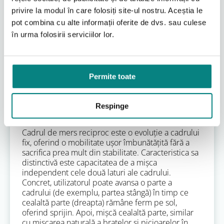
pentru a se simți în siguranță. Un avantaj major al
privire la modul în care folosiți site-ul nostru. Aceștia le
cadrelor fixe este costul lor, care este adesea mai
pot combina cu alte informații oferite de dvs. sau culese
accesibil comparativ cu alte tipuri. De asemenea,
în urma folosirii serviciilor lor.
multe modele sunt pliabile, facilitând depozitarea
și transportul. Cu toate acestea, necesitatea de a le
ridica și muta la fiecare pas poate fi obositoare pe
distanțe lungi și poate limita viteza de deplasare.
Alegerea unui cadru de mers fix trebuie făcută
Permite toate
ținând cont de nevoile individuale de stabilitate și
de capacitatea fizică a utilizatorului de a-l manevra.
Respinge
Cadre de mers reciproce
Cadrul de mers reciproc este o evoluție a cadrului
fix, oferind o mobilitate ușor îmbunătățită fără a
sacrifica prea mult din stabilitate. Caracteristica sa
distinctivă este capacitatea de a mișca
independent cele două laturi ale cadrului.
Concret, utilizatorul poate avansa o parte a
cadrului (de exemplu, partea stângă) în timp ce
cealaltă parte (dreapta) rămâne ferm pe sol,
oferind sprijin. Apoi, mișcă cealaltă parte, similar
cu mișcarea naturală a brațelor și picioarelor în