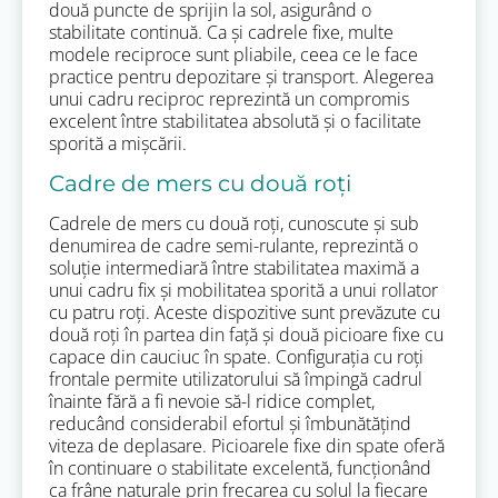
două puncte de sprijin la sol, asigurând o
stabilitate continuă. Ca și cadrele fixe, multe
modele reciproce sunt pliabile, ceea ce le face
practice pentru depozitare și transport. Alegerea
unui cadru reciproc reprezintă un compromis
excelent între stabilitatea absolută și o facilitate
sporită a mișcării.
Cadre de mers cu două roți
Cadrele de mers cu două roți, cunoscute și sub
denumirea de cadre semi-rulante, reprezintă o
soluție intermediară între stabilitatea maximă a
unui cadru fix și mobilitatea sporită a unui rollator
cu patru roți. Aceste dispozitive sunt prevăzute cu
două roți în partea din față și două picioare fixe cu
capace din cauciuc în spate. Configurația cu roți
frontale permite utilizatorului să împingă cadrul
înainte fără a fi nevoie să-l ridice complet,
reducând considerabil efortul și îmbunătățind
viteza de deplasare. Picioarele fixe din spate oferă
în continuare o stabilitate excelentă, funcționând
ca frâne naturale prin frecarea cu solul la fiecare