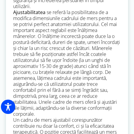
siguranța și încrederea persoanei în timpul
utilizării.
Ajustabilitatea
se referă la posibilitatea de a
modifica dimensiunile cadrului de mers pentru a
se potrivi perfect anatomiei utilizatorului. Cel mai
important aspect reglabil este înălțimea
mânerelor. O înălțime incorectă poate duce la o
postură deficitară, dureri de spate, umeri încordați
și chiar la un risc crescut de căzături. Mânerele
trebuie să fie poziționate astfel încât coatele
utilizatorului să fie ușor îndoite (la un unghi de
aproximativ 15-30 de grade) atunci când stă în
picioare, cu brațele relaxate pe lângă corp. De
asemenea, lățimea cadrului este importantă,
asigurându-se că utilizatorul poate trece
confortabil prin el fără a se simți îngrădit sau,
dimpotrivă, prea larg, ceea ce ar reduce
stabilitatea. Unele cadre de mers oferă și ajustări
ale lățimii, adaptându-se la diverse conformații
corporale.
Un cadru de mers ajustabil corespunzător
contribuie nu doar la confort, ci și la eficacitatea
terapeutică. O poziție corectă facilitează un mers