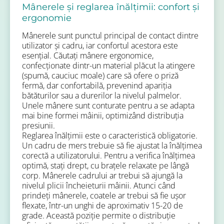
Mânerele și reglarea înălțimii: confort și
ergonomie
Mânerele sunt punctul principal de contact dintre
utilizator și cadru, iar confortul acestora este
esențial. Căutați mânere ergonomice,
confecționate dintr-un material plăcut la atingere
(spumă, cauciuc moale) care să ofere o priză
fermă, dar confortabilă, prevenind apariția
bătăturilor sau a durerilor la nivelul palmelor.
Unele mânere sunt conturate pentru a se adapta
mai bine formei mâinii, optimizând distribuția
presiunii.
Reglarea înălțimii este o caracteristică obligatorie.
Un cadru de mers trebuie să fie ajustat la înălțimea
corectă a utilizatorului. Pentru a verifica înălțimea
optimă, stați drept, cu brațele relaxate pe lângă
corp. Mânerele cadrului ar trebui să ajungă la
nivelul plicii încheieturii mâinii. Atunci când
prindeți mânerele, coatele ar trebui să fie ușor
flexate, într-un unghi de aproximativ 15-20 de
grade. Această poziție permite o distribuție