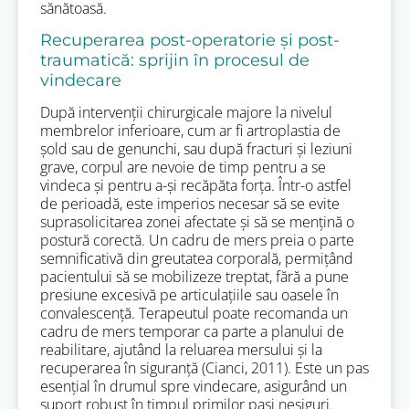
sănătoasă.
Recuperarea post-operatorie și post-
traumatică: sprijin în procesul de
vindecare
După intervenții chirurgicale majore la nivelul
membrelor inferioare, cum ar fi artroplastia de
șold sau de genunchi, sau după fracturi și leziuni
grave, corpul are nevoie de timp pentru a se
vindeca și pentru a-și recăpăta forța. Într-o astfel
de perioadă, este imperios necesar să se evite
suprasolicitarea zonei afectate și să se mențină o
postură corectă. Un cadru de mers preia o parte
semnificativă din greutatea corporală, permițând
pacientului să se mobilizeze treptat, fără a pune
presiune excesivă pe articulațiile sau oasele în
convalescență. Terapeutul poate recomanda un
cadru de mers temporar ca parte a planului de
reabilitare, ajutând la reluarea mersului și la
recuperarea în siguranță (Cianci, 2011). Este un pas
esențial în drumul spre vindecare, asigurând un
suport robust în timpul primilor pași nesiguri.