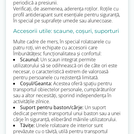
periodică a presiunii.
Verificați, de asemenea, aderența roților. Roțile cu
profil antiderapant sunt esențiale pentru siguranță,
în special pe suprafețe umede sau alunecoase.
Accesorii utile: scaune, coșuri, suporturi
Multe cadre de mers, în special rolatoarele cu
patru roți, vin echipate cu accesorii care
îmbunătățesc funcționalitatea și confortul:
Scaunul:
Un scaun integrat permite
utilizatorului să se odihnească ori de câte ori este
necesar, o caracteristică extrem de valoroasă
pentru persoanele cu rezistență limitată.
Coșul/Geanta:
Acestea oferă spațiu pentru
transportul obiectelor personale, cumpărăturilor
sau a altor necesități, sporind independența în
activitățile zilnice.
Suport pentru baston/cârje:
Un suport
dedicat permite transportul unui baston sau a unei
cârje în siguranță, eliberând mâinile utilizatorului.
Tăvițe:
Unele rolatoare de interior sunt
prevăzute cu o tăviță, utilă pentru transportul