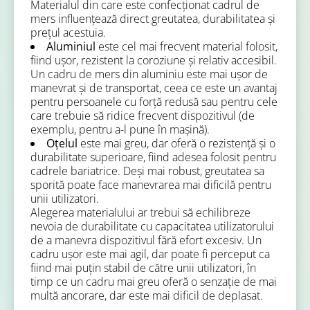
Materialul din care este confecționat cadrul de
mers influențează direct greutatea, durabilitatea și
prețul acestuia.
Aluminiul
este cel mai frecvent material folosit,
fiind ușor, rezistent la coroziune și relativ accesibil.
Un cadru de mers din aluminiu este mai ușor de
manevrat și de transportat, ceea ce este un avantaj
pentru persoanele cu forță redusă sau pentru cele
care trebuie să ridice frecvent dispozitivul (de
exemplu, pentru a-l pune în mașină).
Oțelul
este mai greu, dar oferă o rezistență și o
durabilitate superioare, fiind adesea folosit pentru
cadrele bariatrice. Deși mai robust, greutatea sa
sporită poate face manevrarea mai dificilă pentru
unii utilizatori.
Alegerea materialului ar trebui să echilibreze
nevoia de durabilitate cu capacitatea utilizatorului
de a manevra dispozitivul fără efort excesiv. Un
cadru ușor este mai agil, dar poate fi perceput ca
fiind mai puțin stabil de către unii utilizatori, în
timp ce un cadru mai greu oferă o senzație de mai
multă ancorare, dar este mai dificil de deplasat.