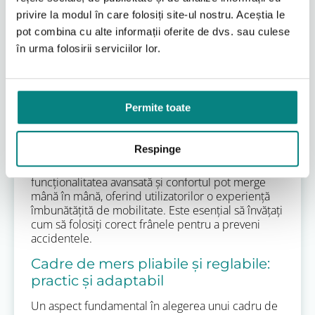
tip „loop-lock” sau „pres-down”, asigură siguranță
privire la modul în care folosiți site-ul nostru. Aceștia le
maximă, permițând blocarea roților pentru
pot combina cu alte informații oferite de dvs. sau culese
stabilitate atunci când utilizatorul se așează sau se
în urma folosirii serviciilor lor.
ridică.
Aceste rolatoare sunt perfecte pentru persoanele
active, care doresc să își mențină un stil de viață
dinamic, chiar și cu anumite limitări de mobilitate.
Permite toate
Ele sunt recomandate pentru cei cu echilibru
moderat sau bun, care pot gestiona manevrarea și
frânarea. La Adapt RO, un model specific de cadru
Respinge
de mers rolator, cum ar fi
cadru de mers rolator
Vermeiren 286b
, ilustrează perfect cum
funcționalitatea avansată și confortul pot merge
mână în mână, oferind utilizatorilor o experiență
îmbunătățită de mobilitate. Este esențial să învățați
cum să folosiți corect frânele pentru a preveni
accidentele.
Cadre de mers pliabile și reglabile:
practic și adaptabil
Un aspect fundamental în alegerea unui cadru de