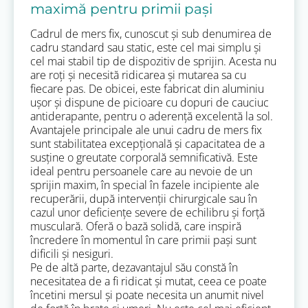
maximă pentru primii pași
Cadrul de mers fix, cunoscut și sub denumirea de
cadru standard sau static, este cel mai simplu și
cel mai stabil tip de dispozitiv de sprijin. Acesta nu
are roți și necesită ridicarea și mutarea sa cu
fiecare pas. De obicei, este fabricat din aluminiu
ușor și dispune de picioare cu dopuri de cauciuc
antiderapante, pentru o aderență excelentă la sol.
Avantajele principale ale unui cadru de mers fix
sunt stabilitatea excepțională și capacitatea de a
susține o greutate corporală semnificativă. Este
ideal pentru persoanele care au nevoie de un
sprijin maxim, în special în fazele incipiente ale
recuperării, după intervenții chirurgicale sau în
cazul unor deficiențe severe de echilibru și forță
musculară. Oferă o bază solidă, care inspiră
încredere în momentul în care primii pași sunt
dificili și nesiguri.
Pe de altă parte, dezavantajul său constă în
necesitatea de a fi ridicat și mutat, ceea ce poate
încetini mersul și poate necesita un anumit nivel