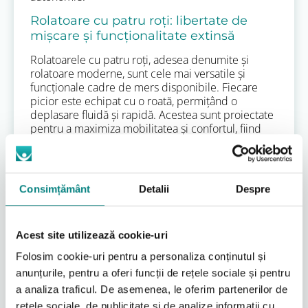
Rolatoare cu patru roți: libertate de
mișcare și funcționalitate extinsă
Rolatoarele cu patru roți, adesea denumite și
rolatoare moderne, sunt cele mai versatile și
funcționale cadre de mers disponibile. Fiecare
picior este echipat cu o roată, permițând o
deplasare fluidă și rapidă. Acestea sunt proiectate
pentru a maximiza mobilitatea și confortul, fiind
echipate, de regulă, cu un scaun, un coș de
depozitare și un sistem de frânare.
Avantajele rolatoarelor cu patru roți sunt multiple.
Ele oferă o libertate de mișcare remarcabilă, fiind
Consimțământ
Detalii
Despre
ideale pentru deplasări pe distanțe lungi, atât în
interior, cât și în exterior. Scaunul integrat permite
utilizatorului să se odihnească ori de câte ori simte
Acest site utilizează cookie-uri
nevoia, ceea ce este extrem de benefic pentru
persoanele cu rezistență redusă. Coșul sau geanta
Folosim cookie-uri pentru a personaliza conținutul și
de depozitare este practică pentru transportul
anunțurile, pentru a oferi funcții de rețele sociale și pentru
obiectelor personale sau al cumpărăturilor,
a analiza traficul. De asemenea, le oferim partenerilor de
contribuind la menținerea independenței în
activitățile cotidiene. Sistemele de frânare, adesea
rețele sociale, de publicitate și de analize informații cu