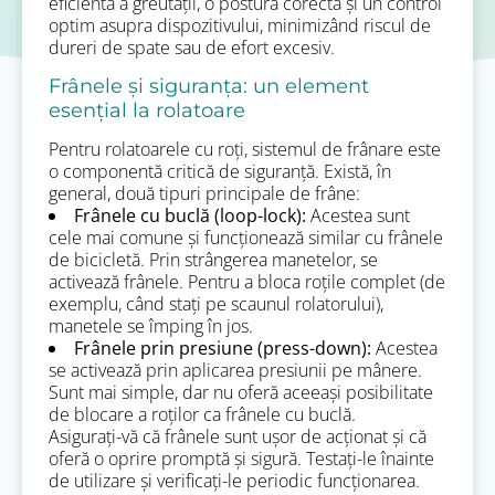
eficientă a greutății, o postură corectă și un control
optim asupra dispozitivului, minimizând riscul de
dureri de spate sau de efort excesiv.
Frânele și siguranța: un element
esențial la rolatoare
Pentru rolatoarele cu roți, sistemul de frânare este
o componentă critică de siguranță. Există, în
general, două tipuri principale de frâne:
Frânele cu buclă (loop-lock):
Acestea sunt
cele mai comune și funcționează similar cu frânele
de bicicletă. Prin strângerea manetelor, se
activează frânele. Pentru a bloca roțile complet (de
exemplu, când stați pe scaunul rolatorului),
manetele se împing în jos.
Frânele prin presiune (press-down):
Acestea
se activează prin aplicarea presiunii pe mânere.
Sunt mai simple, dar nu oferă aceeași posibilitate
de blocare a roților ca frânele cu buclă.
Asigurați-vă că frânele sunt ușor de acționat și că
oferă o oprire promptă și sigură. Testați-le înainte
de utilizare și verificați-le periodic funcționarea.