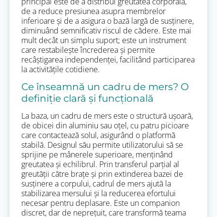
principal este de a distribui greutatea corporală,
de a reduce presiunea asupra membrelor
inferioare și de a asigura o bază largă de susținere,
diminuând semnificativ riscul de cădere. Este mai
mult decât un simplu suport; este un instrument
care restabilește încrederea și permite
recâștigarea independenței, facilitând participarea
la activitățile cotidiene.
Ce înseamnă un cadru de mers? O
definiție clară și funcțională
La baza, un cadru de mers este o structură ușoară,
de obicei din aluminiu sau oțel, cu patru picioare
care contactează solul, asigurând o platformă
stabilă. Designul său permite utilizatorului să se
sprijine pe mânerele superioare, menținând
greutatea și echilibrul. Prin transferul parțial al
greutății către brațe și prin extinderea bazei de
susținere a corpului, cadrul de mers ajută la
stabilizarea mersului și la reducerea efortului
necesar pentru deplasare. Este un companion
discret, dar de neprețuit, care transformă teama