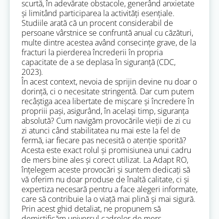
scurtă, în adevărate obstacole, generând anxietate
și limitând participarea la activități esențiale.
Studiile arată că un procent considerabil de
persoane vârstnice se confruntă anual cu căzături,
multe dintre acestea având consecințe grave, de la
fracturi la pierderea încrederii în propria
capacitate de a se deplasa în siguranță (CDC,
2023).
În acest context, nevoia de sprijin devine nu doar o
dorință, ci o necesitate stringentă. Dar cum putem
recâștiga acea libertate de mișcare și încredere în
propriii pași, asigurând, în același timp, siguranța
absolută? Cum navigăm provocările vieții de zi cu
zi atunci când stabilitatea nu mai este la fel de
fermă, iar fiecare pas necesită o atenție sporită?
Acesta este exact rolul și promisiunea unui cadru
de mers bine ales și corect utilizat. La Adapt RO,
înțelegem aceste provocări și suntem dedicați să
vă oferim nu doar produse de înaltă calitate, ci și
expertiza necesară pentru a face alegeri informate,
care să contribuie la o viață mai plină și mai sigură.
Prin acest ghid detaliat, ne propunem să
demistificăm universul cadrelor de mers,