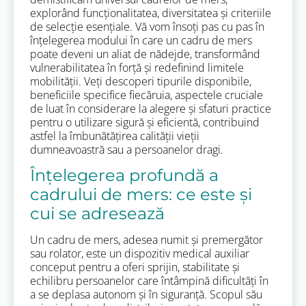
explorând funcționalitatea, diversitatea și criteriile
de selecție esențiale. Vă vom însoți pas cu pas în
înțelegerea modului în care un cadru de mers
poate deveni un aliat de nădejde, transformând
vulnerabilitatea în forță și redefinind limitele
mobilității. Veți descoperi tipurile disponibile,
beneficiile specifice fiecăruia, aspectele cruciale
de luat în considerare la alegere și sfaturi practice
pentru o utilizare sigură și eficientă, contribuind
astfel la îmbunătățirea calității vieții
dumneavoastră sau a persoanelor dragi.
Înțelegerea profundă a
cadrului de mers: ce este și
cui se adresează
Un cadru de mers, adesea numit și premergător
sau rolator, este un dispozitiv medical auxiliar
conceput pentru a oferi sprijin, stabilitate și
echilibru persoanelor care întâmpină dificultăți în
a se deplasa autonom și în siguranță. Scopul său