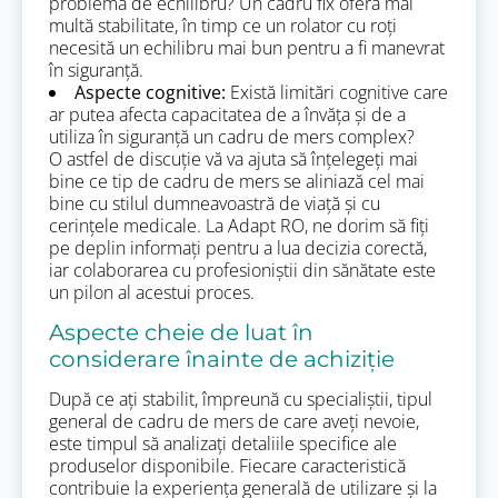
problema de echilibru? Un cadru fix oferă mai
multă stabilitate, în timp ce un rolator cu roți
necesită un echilibru mai bun pentru a fi manevrat
în siguranță.
Aspecte cognitive:
Există limitări cognitive care
ar putea afecta capacitatea de a învăța și de a
utiliza în siguranță un cadru de mers complex?
O astfel de discuție vă va ajuta să înțelegeți mai
bine ce tip de cadru de mers se aliniază cel mai
bine cu stilul dumneavoastră de viață și cu
cerințele medicale. La Adapt RO, ne dorim să fiți
pe deplin informați pentru a lua decizia corectă,
iar colaborarea cu profesioniștii din sănătate este
un pilon al acestui proces.
Aspecte cheie de luat în
considerare înainte de achiziție
După ce ați stabilit, împreună cu specialiștii, tipul
general de cadru de mers de care aveți nevoie,
este timpul să analizați detaliile specifice ale
produselor disponibile. Fiecare caracteristică
contribuie la experiența generală de utilizare și la