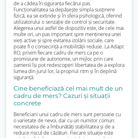
de a cădea în siguranța fiecărui pas.
Funcționalitatea sa depășește simpla susținere
fizică; ea se extinde și în sfera psihologică, oferind
utilizatorului o senzație de control și securitate.
Alegerea unui astfel de dispozitiv este, de cele mai
multe ori, un pas important spre menținerea unei
vieți active și spre evitarea izolării sociale, care
poate fi o consecință a mobilității reduse. La Adapt
RO, privim fiecare cadru de mers ca pe o
promisiune de autonomie, un mijloc prin care
oamenii își pot redescoperi libertatea de a explora
lumea din jurul lor, la propriul ritm și în deplină
siguranță.
Cine beneficiază cel mai mult de un
cadru de mers? Cazuri și situații
concrete
Beneficiarii unui cadru de mers sunt persoane cu
o varietate de nevoi, dar cu un numitor comun:
necesitatea de a îmbunătăți stabilitatea și de a
reduce riscul de căzături. Fiecare situație este