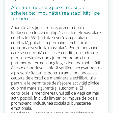
Afecțiuni neurologice și musculo-
scheletice: îmbunătățirea stabilității pe
termen lung
Anumite afecțiuni cronice, precum boala
Parkinson, scleroza multiplă, accidentele vasculare
cerebrale (AVC), artrita severă sau paralizia
cerebrală, pot afecta permanent echilibrul,
coordonarea și forța musculară. Pentru persoanele
care se confruntă cu aceste condiții, un cadru de
mers nu este doar un ajutor temporar, ci un
partener pe termen lung în gestionarea mobilității.
Aceste dispozitive le oferă sprijinul necesar pentru
a preveni căzăturile, pentru a ameliora oboseala
cauzată de efortul de menținere a echilibrului și
pentru a le permite să desfășoare activități zilnice
cu o mai mare siguranță și autonomie. El
contribuie la menținerea unui stil de viață cât mai
activ posibil, în ciuda limitărilor impuse de boală,
promovând incluziunea socială și bunăstarea
emoțională.