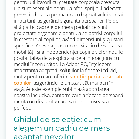
pentru utilizatorii cu greutate corporală crescută.
Ele sunt esențiale pentru a oferi sprijinul adecvat,
prevenind uzura prematură a dispozitivului și, mai
important, asigurând siguranța persoanei. Pe de
altă parte, cadrele de mers pediatrice sunt
proiectate ergonomic pentru a se potrivi corpului
în creștere al copiilor, având dimensiuni și ajustări
specifice. Acestea joacă un rol vital în dezvoltarea
mobilității și a independenței copiilor, oferindu-le
posibilitatea de a explora și de a interacționa cu
mediul înconjurător. La Adapt RO, înțelegem
importanța adaptării soluțiilor la fiecare individ,
motiv pentru care oferim
soluții special adaptate
copiilor
, asigurându-le un start cât mai bun în
viață. Aceste exemple subliniază abordarea
noastră incluzivă, conform căreia fiecare persoană
merită un dispozitiv care să i se potrivească
perfect.
Ghidul de selecție: cum
alegem un cadru de mers
adaptat nevoilor