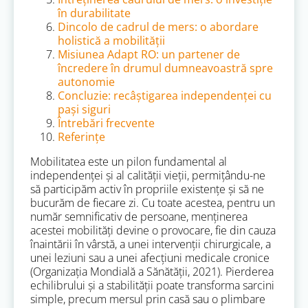
în durabilitate
Dincolo de cadrul de mers: o abordare
holistică a mobilității
Misiunea Adapt RO: un partener de
încredere în drumul dumneavoastră spre
autonomie
Concluzie: recâștigarea independenței cu
pași siguri
Întrebări frecvente
Referințe
Mobilitatea este un pilon fundamental al
independenței și al calității vieții, permițându-ne
să participăm activ în propriile existențe și să ne
bucurăm de fiecare zi. Cu toate acestea, pentru un
număr semnificativ de persoane, menținerea
acestei mobilități devine o provocare, fie din cauza
înaintării în vârstă, a unei intervenții chirurgicale, a
unei leziuni sau a unei afecțiuni medicale cronice
(Organizația Mondială a Sănătății, 2021). Pierderea
echilibrului și a stabilității poate transforma sarcini
simple, precum mersul prin casă sau o plimbare