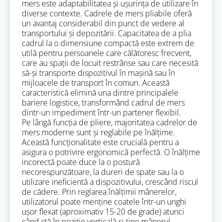
mers este adaptabilitatea și ușurința de utilizare în
diverse contexte. Cadrele de mers pliabile oferă
un avantaj considerabil din punct de vedere al
transportului și depozitării. Capacitatea de a plia
cadrul la o dimensiune compactă este extrem de
utilă pentru persoanele care călătoresc frecvent,
care au spații de locuit restrânse sau care necesită
să-și transporte dispozitivul în mașină sau în
mijloacele de transport în comun. Această
caracteristică elimină una dintre principalele
bariere logistice, transformând cadrul de mers
dintr-un impediment într-un partener flexibil.
Pe lângă funcția de pliere, majoritatea cadrelor de
mers moderne sunt și reglabile pe înălțime.
Această funcționalitate este crucială pentru a
asigura o potrivire ergonomică perfectă. O înălțime
incorectă poate duce la o postură
necorespunzătoare, la dureri de spate sau la o
utilizare ineficientă a dispozitivului, crescând riscul
de cădere. Prin reglarea înălțimii mânerelor,
utilizatorul poate menține coatele într-un unghi
ușor flexat (aproximativ 15-20 de grade) atunci
când stă în poziție verticală și ține mânerul.