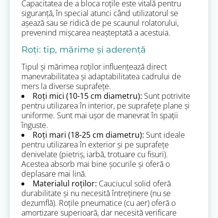
Capacitatea de a bloca roțile este vitală pentru
siguranță, în special atunci când utilizatorul se
așează sau se ridică de pe scaunul rolatorului,
prevenind mișcarea neașteptată a acestuia.
Roți: tip, mărime și aderență
Tipul și mărimea roților influențează direct
manevrabilitatea și adaptabilitatea cadrului de
mers la diverse suprafețe.
Roți mici (10-15 cm diametru):
Sunt potrivite
pentru utilizarea în interior, pe suprafețe plane și
uniforme. Sunt mai ușor de manevrat în spații
înguste.
Roți mari (18-25 cm diametru):
Sunt ideale
pentru utilizarea în exterior și pe suprafețe
denivelate (pietriș, iarbă, trotuare cu fisuri).
Acestea absorb mai bine șocurile și oferă o
deplasare mai lină.
Materialul roților:
Cauciucul solid oferă
durabilitate și nu necesită întreținere (nu se
dezumflă). Roțile pneumatice (cu aer) oferă o
amortizare superioară, dar necesită verificare