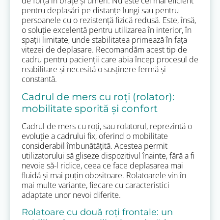
de forță în brațe și umeri. Nu este cel mai eficient
pentru deplasări pe distanțe lungi sau pentru
persoanele cu o rezistență fizică redusă. Este, însă,
o soluție excelentă pentru utilizarea în interior, în
spații limitate, unde stabilitatea primează în fața
vitezei de deplasare. Recomandăm acest tip de
cadru pentru pacienții care abia încep procesul de
reabilitare și necesită o susținere fermă și
constantă.
Cadrul de mers cu roți (rolator):
mobilitate sporită și confort
Cadrul de mers cu roți, sau rolatorul, reprezintă o
evoluție a cadrului fix, oferind o mobilitate
considerabil îmbunătățită. Acestea permit
utilizatorului să gliseze dispozitivul înainte, fără a fi
nevoie să-l ridice, ceea ce face deplasarea mai
fluidă și mai puțin obositoare. Rolatoarele vin în
mai multe variante, fiecare cu caracteristici
adaptate unor nevoi diferite.
Rolatoare cu două roți frontale: un