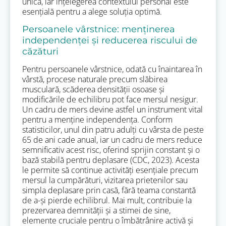
unică, iar înțelegerea contextului personal este
esențială pentru a alege soluția optimă.
Persoanele vârstnice: menținerea
independenței și reducerea riscului de
căzături
Pentru persoanele vârstnice, odată cu înaintarea în
vârstă, procese naturale precum slăbirea
musculară, scăderea densității osoase și
modificările de echilibru pot face mersul nesigur.
Un cadru de mers devine astfel un instrument vital
pentru a menține independența. Conform
statisticilor, unul din patru adulți cu vârsta de peste
65 de ani cade anual, iar un cadru de mers reduce
semnificativ acest risc, oferind sprijin constant și o
bază stabilă pentru deplasare (CDC, 2023). Acesta
le permite să continue activități esențiale precum
mersul la cumpărături, vizitarea prietenilor sau
simpla deplasare prin casă, fără teama constantă
de a-și pierde echilibrul. Mai mult, contribuie la
prezervarea demnității și a stimei de sine,
elemente cruciale pentru o îmbătrânire activă și