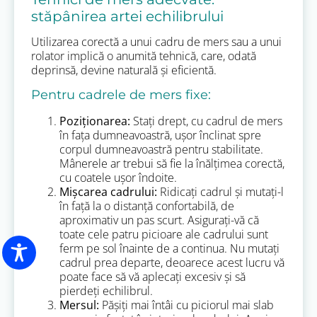
stăpânirea artei echilibrului
Utilizarea corectă a unui cadru de mers sau a unui
rolator implică o anumită tehnică, care, odată
deprinsă, devine naturală și eficientă.
Pentru cadrele de mers fixe:
Poziționarea:
Stați drept, cu cadrul de mers
în fața dumneavoastră, ușor înclinat spre
corpul dumneavoastră pentru stabilitate.
Mânerele ar trebui să fie la înălțimea corectă,
cu coatele ușor îndoite.
Mișcarea cadrului:
Ridicați cadrul și mutați-l
în față la o distanță confortabilă, de
aproximativ un pas scurt. Asigurați-vă că
toate cele patru picioare ale cadrului sunt
ferm pe sol înainte de a continua. Nu mutați
cadrul prea departe, deoarece acest lucru vă
poate face să vă aplecați excesiv și să
pierdeți echilibrul.
Mersul:
Pășiți mai întâi cu piciorul mai slab