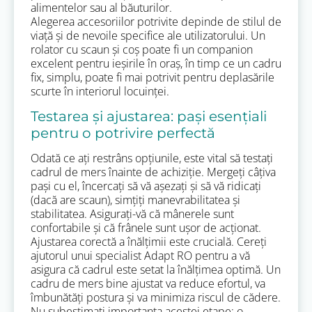
alimentelor sau al băuturilor.
Alegerea accesoriilor potrivite depinde de stilul de
viață și de nevoile specifice ale utilizatorului. Un
rolator cu scaun și coș poate fi un companion
excelent pentru ieșirile în oraș, în timp ce un cadru
fix, simplu, poate fi mai potrivit pentru deplasările
scurte în interiorul locuinței.
Testarea și ajustarea: pași esențiali
pentru o potrivire perfectă
Odată ce ați restrâns opțiunile, este vital să testați
cadrul de mers înainte de achiziție. Mergeți câțiva
pași cu el, încercați să vă așezați și să vă ridicați
(dacă are scaun), simțiți manevrabilitatea și
stabilitatea. Asigurați-vă că mânerele sunt
confortabile și că frânele sunt ușor de acționat.
Ajustarea corectă a înălțimii este crucială. Cereți
ajutorul unui specialist Adapt RO pentru a vă
asigura că cadrul este setat la înălțimea optimă. Un
cadru de mers bine ajustat va reduce efortul, va
îmbunătăți postura și va minimiza riscul de cădere.
Nu subestimați importanța acestei etape; o