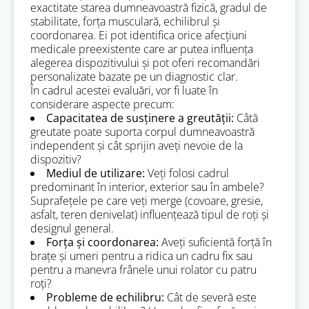
exactitate starea dumneavoastră fizică, gradul de
stabilitate, forța musculară, echilibrul și
coordonarea. Ei pot identifica orice afecțiuni
medicale preexistente care ar putea influența
alegerea dispozitivului și pot oferi recomandări
personalizate bazate pe un diagnostic clar.
În cadrul acestei evaluări, vor fi luate în
considerare aspecte precum:
Capacitatea de susținere a greutății:
Câtă
greutate poate suporta corpul dumneavoastră
independent și cât sprijin aveți nevoie de la
dispozitiv?
Mediul de utilizare:
Veți folosi cadrul
predominant în interior, exterior sau în ambele?
Suprafețele pe care veți merge (covoare, gresie,
asfalt, teren denivelat) influențează tipul de roți și
designul general.
Forța și coordonarea:
Aveți suficientă forță în
brațe și umeri pentru a ridica un cadru fix sau
pentru a manevra frânele unui rolator cu patru
roți?
Probleme de echilibru:
Cât de severă este