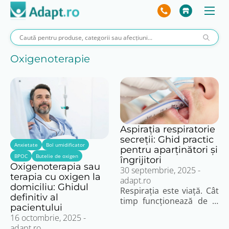
Oxigenoterapie
Aspirația respiratorie
secreții: Ghid practic
Anxietate
Bol umidificator
pentru aparținători și
BPOC
Butelie de oxigen
îngrijitori
Oxigenoterapia sau
30 septembrie, 2025
-
terapia cu oxigen la
adapt.ro
domiciliu: Ghidul
Respirația este viață. Cât
definitiv al
timp funcționează de la
pacientului
sine, nici nu ne gândim la
16 octombrie, 2025
-
ea. Dar ce te faci atunci
adapt.ro