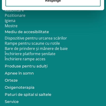
Respinge
– în special la persoanele
dispozitiv pentru tine sau
Mobilitate
cu sistem imunitar…
pentru o persoană
Reabilitare
Continue Reading
Pneumonia: Ce
dragă, următoarele
Pozitionare
este, cum se manifestă și cum
aspecte te vor ajuta să iei
Igiena
poate fi prevenită
o decizie bine
Mostre
fundamentată.…
Continue
Mediu de accesibilitate
Reading
Caracteristici-cheie de
Dispozitive pentru urcarea scărilor
urmărit atunci când alegi cel mai
bun concentrator de oxigen
Rampe pentru scaune cu rotile
portabil
Bare de prindere și mânere de baie
Închiriere platforme șenilate
Închiriere rampe acces
Produse pentru adulţi
Apnee în somn
Orteze
Oxigenoterapia
Paturi de spital si saltele
Service