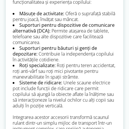
funcționalitatea și experiența copilului:
Măsuțe de activitate:
Oferă o suprafață stabilă
pentru joacă, învățat sau mâncat.
Suporturi pentru dispozitive de comunicare
alternativă (DCA):
Permite atașarea de tablete,
telefoane sau alte dispozitive care facilitează
comunicarea.
Suporturi pentru băuturi și genți de
depozitare:
Contribuie la independența copilului
în activitățile cotidiene.
Roți specializate:
Roți pentru teren accidentat,
roți anti-vârf sau roți mici pivotante pentru
manevrabilitate în spații strâmte.
Sisteme de ridicare:
Unele scaune electrice
pot include funcții de ridicare care permit
copilului să ajungă la obiecte aflate la înălțime sau
să interacționeze la nivelul ochilor cu alți copii sau
adulți în poziție verticală.
Integrarea acestor accesorii transformă scaunul
rulant dintr-un simplu mijloc de transport într-un
instrument complex, care sprijină autonomia,