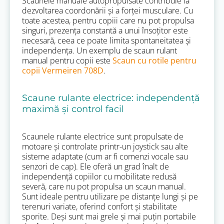
Scaunele manuale autopropulsate contribuie la
dezvoltarea coordonării și a forței musculare. Cu
toate acestea, pentru copiii care nu pot propulsa
singuri, prezența constantă a unui însoțitor este
necesară, ceea ce poate limita spontaneitatea și
independența. Un exemplu de scaun rulant
manual pentru copii este
Scaun cu rotile pentru
copii Vermeiren 708D
.
Scaune rulante electrice: independență
maximă și control facil
Scaunele rulante electrice sunt propulsate de
motoare și controlate printr-un joystick sau alte
sisteme adaptate (cum ar fi comenzi vocale sau
senzori de cap). Ele oferă un grad înalt de
independență copiilor cu mobilitate redusă
severă, care nu pot propulsa un scaun manual.
Sunt ideale pentru utilizare pe distanțe lungi și pe
terenuri variate, oferind confort și stabilitate
sporite. Deși sunt mai grele și mai puțin portabile