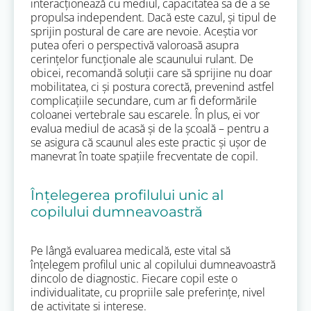
interacționează cu mediul, capacitatea sa de a se
propulsa independent. Dacă este cazul, și tipul de
sprijin postural de care are nevoie. Aceștia vor
putea oferi o perspectivă valoroasă asupra
cerințelor funcționale ale scaunului rulant. De
obicei, recomandă soluții care să sprijine nu doar
mobilitatea, ci și postura corectă, prevenind astfel
complicațiile secundare, cum ar fi deformările
coloanei vertebrale sau escarele. În plus, ei vor
evalua mediul de acasă și de la școală – pentru a
se asigura că scaunul ales este practic și ușor de
manevrat în toate spațiile frecventate de copil.
Înțelegerea profilului unic al
copilului dumneavoastră
Pe lângă evaluarea medicală, este vital să
înțelegem profilul unic al copilului dumneavoastră
dincolo de diagnostic. Fiecare copil este o
individualitate, cu propriile sale preferințe, nivel
de activitate și interese.