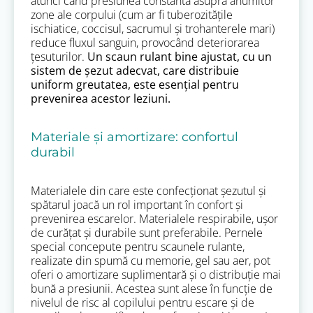
atunci când presiunea constantă asupra anumitor
zone ale corpului (cum ar fi tuberozitățile
ischiatice, coccisul, sacrumul și trohanterele mari)
reduce fluxul sanguin, provocând deteriorarea
țesuturilor.
Un scaun rulant bine ajustat, cu un
sistem de șezut adecvat, care distribuie
uniform greutatea, este esențial pentru
prevenirea acestor leziuni.
Materiale și amortizare: confortul
durabil
Materialele din care este confecționat șezutul și
spătarul joacă un rol important în confort și
prevenirea escarelor. Materialele respirabile, ușor
de curățat și durabile sunt preferabile. Pernele
special concepute pentru scaunele rulante,
realizate din spumă cu memorie, gel sau aer, pot
oferi o amortizare suplimentară și o distribuție mai
bună a presiunii. Acestea sunt alese în funcție de
nivelul de risc al copilului pentru escare și de