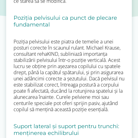
ce starea sa se modifică.
Poziția pelvisului ca punct de plecare
fundamental
Poziția pelvisului este piatra de temelie a unei
posturi corecte în scaunul rulant. Michael Krause,
consultant rehaKIND, subliniază importanța
stabilizării pelvisului într-o poziție verticală. Acest
lucru se obține prin așezarea copilului cu spatele
drept, până la capătul spătarului, și prin asigurarea
unei adâncimi corecte a șezutului. Dacă pelvisul nu
este stabilizat corect, întreaga postură a corpului
poate fi afectată, ducând la rotunjirea spatelui și la
alunecarea înainte. Curele pelviene moi sau
centurile speciale pot oferi sprijin pasiv, ajutând
copilul să mențină această poziție esențială.
Suport lateral și suport pentru trunchi:
menținerea echilibrului