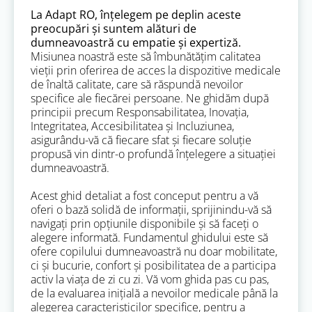
La Adapt RO, înțelegem pe deplin aceste
preocupări și suntem alături de
dumneavoastră cu empatie și expertiză.
Misiunea noastră este să îmbunătățim calitatea
vieții prin oferirea de acces la dispozitive medicale
de înaltă calitate, care să răspundă nevoilor
specifice ale fiecărei persoane. Ne ghidăm după
principii precum Responsabilitatea, Inovația,
Integritatea, Accesibilitatea și Incluziunea,
asigurându-vă că fiecare sfat și fiecare soluție
propusă vin dintr-o profundă înțelegere a situației
dumneavoastră.
Acest ghid detaliat a fost conceput pentru a vă
oferi o bază solidă de informații, sprijinindu-vă să
navigați prin opțiunile disponibile și să faceți o
alegere informată. Fundamentul ghidului este să
ofere copilului dumneavoastră nu doar mobilitate,
ci și bucurie, confort și posibilitatea de a participa
activ la viața de zi cu zi. Vă vom ghida pas cu pas,
de la evaluarea inițială a nevoilor medicale până la
alegerea caracteristicilor specifice, pentru a