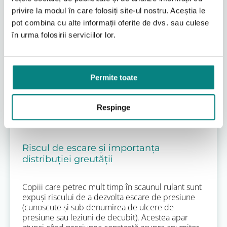
privire la modul în care folosiți site-ul nostru. Aceștia le
Prevenirea complicațiilor: presiunea
pot combina cu alte informații oferite de dvs. sau culese
și postura corectă
în urma folosirii serviciilor lor.
O potrivire incorectă a scaunului rulant poate duce
la complicații serioase pe termen lung, printre
Permite toate
care cele mai comune sunt escarele de presiune și
deformările posturale. Acestea nu doar că
afectează sănătatea fizică a copilului, dar îi pot
Respinge
limita și mai mult mobilitatea și participarea la
activități.
Riscul de escare și importanța
distribuției greutății
Copiii care petrec mult timp în scaunul rulant sunt
expuși riscului de a dezvolta escare de presiune
(cunoscute și sub denumirea de ulcere de
presiune sau leziuni de decubit). Acestea apar