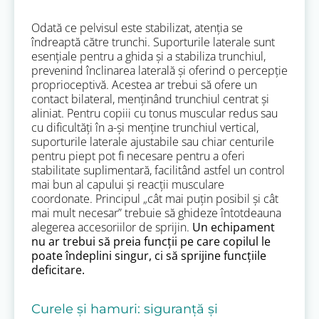
Odată ce pelvisul este stabilizat, atenția se
îndreaptă către trunchi. Suporturile laterale sunt
esențiale pentru a ghida și a stabiliza trunchiul,
prevenind înclinarea laterală și oferind o percepție
proprioceptivă. Acestea ar trebui să ofere un
contact bilateral, menținând trunchiul centrat și
aliniat. Pentru copiii cu tonus muscular redus sau
cu dificultăți în a-și menține trunchiul vertical,
suporturile laterale ajustabile sau chiar centurile
pentru piept pot fi necesare pentru a oferi
stabilitate suplimentară, facilitând astfel un control
mai bun al capului și reacții musculare
coordonate. Principul „cât mai puțin posibil și cât
mai mult necesar” trebuie să ghideze întotdeauna
alegerea accesoriilor de sprijin.
Un echipament
nu ar trebui să preia funcții pe care copilul le
poate îndeplini singur, ci să sprijine funcțiile
deficitare.
Curele și hamuri: siguranță și