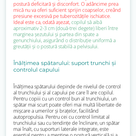
postură deficitară și disconfort.
O adâncime prea
mică nu va oferi suficient sprijin coapselor, creând
presiune excesivă pe tuberozitățile ischiatice.
Ideal este ca, odată așezat,
copilul să aibă
aproximativ 2-3 cm (două-trei degete) liberi între
marginea șezutului și partea din spate a
genunchiului, asigurând o distribuție uniformă a
greutății și o postură stabilă a pelvisului.
Înălțimea spătarului: suport trunchi și
controlul capului
Înălțimea spătarului depinde de nivelul de control
al trunchiului și al capului pe care îl are copilul.
Pentru copiii cu un control bun al trunchiului, un
spătar mai scurt poate oferi mai multă libertate de
mișcare a umerilor și brațelor, facilitând
autopropulsia. Pentru cei cu control limitat al
trunchiului sau cu tendințe de înclinare, un spătar
mai înalt, cu suporturi laterale integrate, este
esențial pentru a menține o postură verticală și a