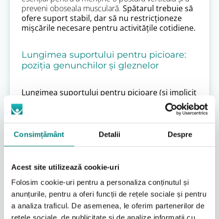
preveni oboseala musculară.
Spătarul trebuie să
ofere suport stabil, dar să nu restricționeze
mișcările necesare pentru activitățile cotidiene.
Lungimea suportului pentru picioare:
poziția genunchilor și gleznelor
Lungimea suportului pentru picioare (și implicit
înălțimea acestuia față de sol) este vitală pentru
poziția corectă a genunchilor și a gleznelor.
Picioarele copilului trebuie să fie sprijinite
complet, cu genunchii la un unghi de aproximativ
Consimțământ
Detalii
Despre
90 de grade. Uneori, este necesar chiar mai acut în
anumite condiții, pentru a preveni presiunea
excesivă pe coapse și a asigura o bună circulație.
Acest site utilizează cookie-uri
Suporturile prea înalte pot ridica coapsele de pe
șezut, creând puncte de presiune, în timp ce cele
Folosim cookie-uri pentru a personaliza conținutul și
prea scurte pot forța genunchii într-o poziție
anunțurile, pentru a oferi funcții de rețele sociale și pentru
incomodă și instabilă. Reglabilitatea acestora este,
a analiza traficul. De asemenea, le oferim partenerilor de
de asemenea, crucială pentru creștere.
rețele sociale, de publicitate și de analize informații cu