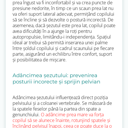
prea îngust va fi inconfortabil și va crea puncte de
presiune nedorite, în timp ce un scaun prea lat nu
va oferi suport lateral adecvat, permițând copilului
să se încline și să dezvolte o postură incorectă. De
asemenea, dacă șezutul este prea lat, copilul poate
avea dificultăți în a ajunge la roți pentru
autopropulsie, limitându-i independența. Spațiul
ideal ar trebui să permită inserarea unei palme
între șoldul copilului și cadrul scaunului pe fiecare
parte, asigurând un echilibru între confort, suport
și posibilitatea de mișcare.
Adâncimea șezutului: prevenirea
posturii incorecte și sprijin pelvian
Adâncimea șezutului influențează direct poziția
pelvisului și a coloanei vertebrale. Se măsoară de
la spatele feselor până la partea din spate a
genunchiului.
O adâncime prea mare va forța
copilul să se alunece înainte, rotunjind spatele și
înclinând pelvisul înapoi, ceea ce poate duce la o