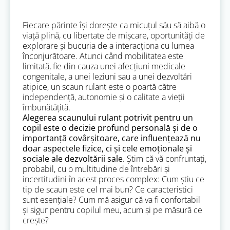
Fiecare părinte își dorește ca micuțul său să aibă o
viață plină, cu libertate de mișcare, oportunități de
explorare și bucuria de a interacționa cu lumea
înconjurătoare. Atunci când mobilitatea este
limitată, fie din cauza unei afecțiuni medicale
congenitale, a unei leziuni sau a unei dezvoltări
atipice, un scaun rulant este o poartă către
independență, autonomie și o calitate a vieții
îmbunătățită.
Alegerea scaunului rulant potrivit pentru un
copil este o decizie profund personală și de o
importanță covârșitoare, care influențează nu
doar aspectele fizice, ci și cele emoționale și
sociale ale dezvoltării sale.
Știm că vă confruntați,
probabil, cu o multitudine de întrebări și
incertitudini în acest proces complex: Cum știu ce
tip de scaun este cel mai bun? Ce caracteristici
sunt esențiale? Cum mă asigur că va fi confortabil
și sigur pentru copilul meu, acum și pe măsură ce
crește?