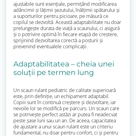
ajustabile sunt esențiale, permițând modificarea
adâncimii și lățimii șezutului, înălțimii spătarului și
a suporturilor pentru picioare, pe măsură ce
copilul se dezvoltă. Această adaptabilitate nu doar
prelungește durata de viață a scaunului, ci asigură
și o potrivire optimă în fiecare etapă de creștere,
sprijinind dezvoltarea corectă a posturii și
prevenind eventualele complicații.
Adaptabilitatea – cheia unei
soluții pe termen lung
Un scaun rulant pediatric de calitate superioară
este, prin definiție, un echipament adaptabil.
Copiii sunt în continuă creștere și dezvoltare, iar
nevoile lor se modifică pe parcurs. Un scaun care
se potrivește perfect astăzi ar putea fi neadecvat
peste șase luni sau un an. De aceea, capacitatea
de ajustare a unui scaun rulant este un criteriu
fundamental, nu doar pentru confort, ci și pentru