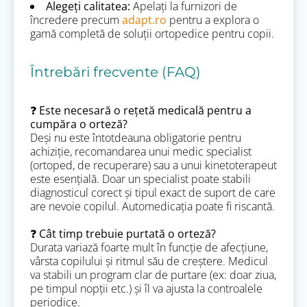
Alegeți calitatea:
Apelați la furnizori de
încredere precum
adapt.ro
pentru a explora o
gamă completă de soluții ortopedice pentru copii.
Întrebări frecvente (FAQ)
❓ Este necesară o rețetă medicală pentru a
cumpăra o orteză?
Deși nu este întotdeauna obligatorie pentru
achiziție, recomandarea unui medic specialist
(ortoped, de recuperare) sau a unui kinetoterapeut
este esențială. Doar un specialist poate stabili
diagnosticul corect și tipul exact de suport de care
are nevoie copilul. Automedicația poate fi riscantă.
❓ Cât timp trebuie purtată o orteză?
Durata variază foarte mult în funcție de afecțiune,
vârsta copilului și ritmul său de creștere. Medicul
va stabili un program clar de purtare (ex: doar ziua,
pe timpul nopții etc.) și îl va ajusta la controalele
periodice.