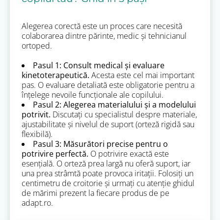
Alegerea corectă este un proces care necesită
colaborarea dintre părinte, medic și tehnicianul
ortoped.
Pasul 1: Consult medical și evaluare
kinetoterapeutică.
Acesta este cel mai important
pas. O evaluare detaliată este obligatorie pentru a
înțelege nevoile funcționale ale copilului.
Pasul 2: Alegerea materialului și a modelului
potrivit.
Discutați cu specialistul despre materiale,
ajustabilitate și nivelul de suport (orteză rigidă sau
flexibilă).
Pasul 3: Măsurători precise pentru o
potrivire perfectă.
O potrivire exactă este
esențială. O orteză prea largă nu oferă suport, iar
una prea strâmtă poate provoca iritații. Folosiți un
centimetru de croitorie și urmați cu atenție ghidul
de mărimi prezent la fiecare produs de pe
adapt.ro.