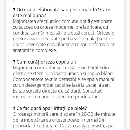
❓ Orteză prefabricată sau pe comandă? Care
este mai bună?
Majoritatea afecțiunilor comune pot fi gestionate
cu succes cu orteze moderne, prefabricate, cu
condiția ca mărimea să fie aleasă corect. Ortezele
personalizate (realizate pe bază de mulaj) sunt de
obicei rezervate cazurilor severe sau deformărilor
anatomice complexe.
❓ Cum curăț orteza copilului?
Majoritatea ortezelor se curăță ușor. Părțile din
plastic se șterg cu o lavetă umedă și săpun blând.
Componentele textile detașabile se spală manual
cu un detergent delicat și se lasă la uscat la aer.
Evitați sursele directe de căldură. Consultați
mereu instrucțiunile specifice produsului.
❓ Ce fac dacă apar iritații pe piele?
O roșeață minoră care dispare în 20-30 de minute
de la îndepărtarea ortezei poate fi normală în
perioada de adaptare. Dacă roșeața persistă, apar