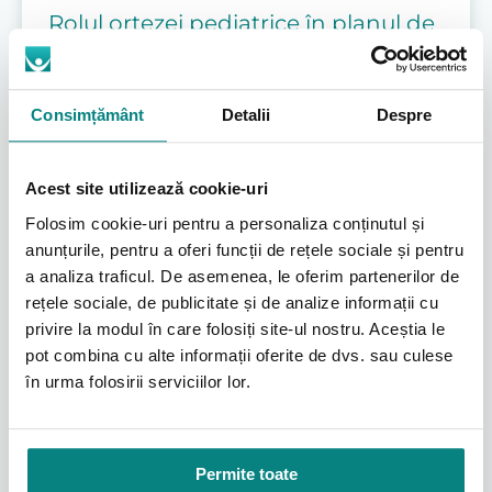
Rolul ortezei pediatrice în planul de
recuperare
Este esențial de înțeles că o orteză pediatrică este
Consimțământ
Detalii
Despre
rareori o soluție singulară. Ea reprezintă o
componentă vitală într-un plan de tratament
complex, creat special pentru copii cu dizabilități
Acest site utilizează cookie-uri
locomotorii. Succesul depinde de o abordare
integrată, în care dispozitivul medical lucrează în
Folosim cookie-uri pentru a personaliza conținutul și
sinergie cu fizioterapia pediatrică.
anunțurile, pentru a oferi funcții de rețele sociale și pentru
Ortezele fac parte dintr-o categorie mai largă de
a analiza traficul. De asemenea, le oferim partenerilor de
dispozitive medicale pentru copii, esențiale pentru
rețele sociale, de publicitate și de analize informații cu
a crește gradul de independență. Alături de alte
echipamente de mobilitate, precum cadre de
privire la modul în care folosiți site-ul nostru. Aceștia le
mers sau fotolii rulante, acestea contribuie la o
pot combina cu alte informații oferite de dvs. sau culese
viață mai activă și mai integrată social.
în urma folosirii serviciilor lor.
Instrucțiuni de utilizare și îngrijire
Permite toate