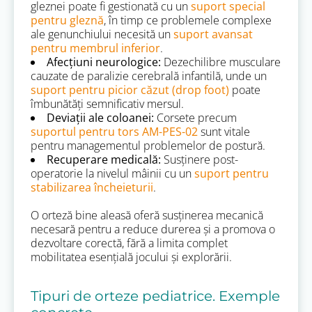
gleznei poate fi gestionată cu un
suport special
pentru gleznă
, în timp ce problemele complexe
ale genunchiului necesită un
suport avansat
pentru membrul inferior
.
Afecțiuni neurologice:
Dezechilibre musculare
cauzate de paralizie cerebrală infantilă, unde un
suport pentru picior căzut (drop foot)
poate
îmbunătăți semnificativ mersul.
Deviații ale coloanei:
Corsete precum
suportul pentru tors AM-PES-02
sunt vitale
pentru managementul problemelor de postură.
Recuperare medicală:
Susținere post-
operatorie la nivelul mâinii cu un
suport pentru
stabilizarea încheieturii
.
O orteză bine aleasă oferă susținerea mecanică
necesară pentru a reduce durerea și a promova o
dezvoltare corectă, fără a limita complet
mobilitatea esențială jocului și explorării.
Tipuri de orteze pediatrice. Exemple