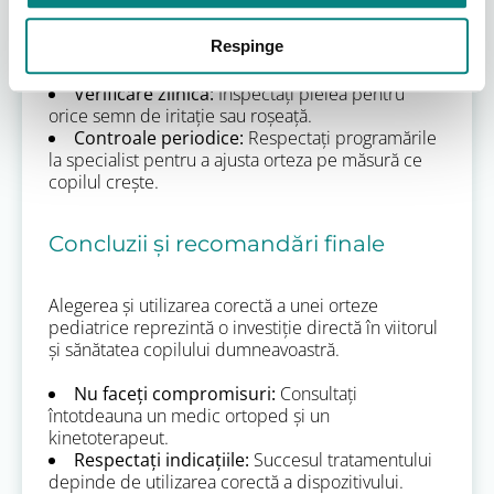
Adaptare progresivă:
Urmați indicațiile
specialistului privind programul de purtare.
Respinge
Protecția pielii:
Folosiți întotdeauna șosete din
bumbac, fără cusături proeminente, sub orteză.
Verificare zilnică:
Inspectați pielea pentru
orice semn de iritație sau roșeață.
Controale periodice:
Respectați programările
la specialist pentru a ajusta orteza pe măsură ce
copilul crește.
Concluzii și recomandări finale
Alegerea și utilizarea corectă a unei orteze
pediatrice reprezintă o investiție directă în viitorul
și sănătatea copilului dumneavoastră.
Nu faceți compromisuri:
Consultați
întotdeauna un medic ortoped și un
kinetoterapeut.
Respectați indicațiile:
Succesul tratamentului
depinde de utilizarea corectă a dispozitivului.