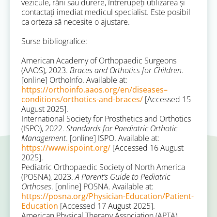
vezicule, răni sau durere, întrerupeți utilizarea și
contactați imediat medicul specialist. Este posibil
ca orteza să necesite o ajustare.
Surse bibliografice:
American Academy of Orthopaedic Surgeons
(AAOS), 2023.
Braces and Orthotics for Children
.
[online] OrthoInfo. Available at:
https://orthoinfo.aaos.org/en/diseases–
conditions/orthotics-and-braces/
[Accessed 15
August 2025].
International Society for Prosthetics and Orthotics
(ISPO), 2022.
Standards for Paediatric Orthotic
Management
. [online] ISPO. Available at:
https://www.ispoint.org/
[Accessed 16 August
2025].
Pediatric Orthopaedic Society of North America
(POSNA), 2023.
A Parent’s Guide to Pediatric
Orthoses
. [online] POSNA. Available at:
https://posna.org/Physician-Education/Patient-
Education
[Accessed 17 August 2025].
American Physical Therapy Association (APTA),