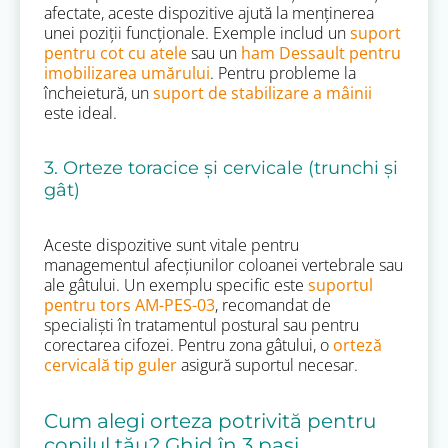
afectate, aceste dispozitive ajută la menținerea
unei poziții funcționale. Exemple includ un
suport
pentru cot cu atele
sau un
ham Dessault pentru
imobilizarea umărului
. Pentru probleme la
încheietură, un
suport de stabilizare a mâinii
este ideal.
3. Orteze toracice și cervicale (trunchi și
gât)
Aceste dispozitive sunt vitale pentru
managementul afecțiunilor coloanei vertebrale sau
ale gâtului. Un exemplu specific este
suportul
pentru tors AM-PES-03
, recomandat de
specialiști în tratamentul postural sau pentru
corectarea cifozei. Pentru zona gâtului, o
orteză
cervicală tip guler
asigură suportul necesar.
Cum alegi orteza potrivită pentru
copilul tău? Ghid în 3 pași