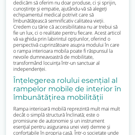
dedicăm să oferim nu doar produse, ci și sprijin,
cunoștințe și empatie, ajutându-vă să alegeți
echipamentul medical potrivit care să
îmbunătățească semnificativ calitatea vieții.
Credem cu tărie că accesibilitatea nu ar trebui să
fie un lux, ci o realitate pentru fiecare. Acest articol
vă va ghida prin labirintul opțiunilor, oferind o
perspectivă cuprinzătoare asupra modului în care
o rampa interioara mobila poate fi răspunsul la
nevoile dumneavoastră de mobilitate,
transformând locuința într-un sanctuar al
independenței.
Înțelegerea rolului esențial al
rampelor mobile de interior în
îmbunătățirea mobilității
Rampa interioară mobilă reprezintă mult mai mult
decât o simplă structură înclinată; este o
promisiune de autonomie și un instrument
esențial pentru asigurarea unei vieți demne și
confortabile în propria casă. Într-o societate unde