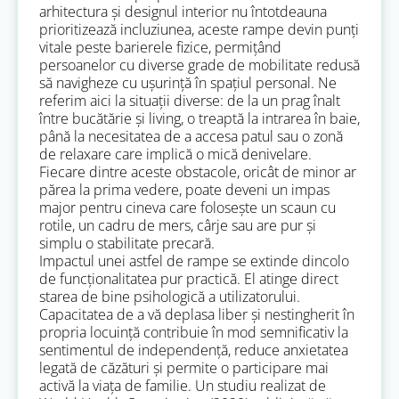
arhitectura și designul interior nu întotdeauna
prioritizează incluziunea, aceste rampe devin punți
vitale peste barierele fizice, permițând
persoanelor cu diverse grade de mobilitate redusă
să navigheze cu ușurință în spațiul personal. Ne
referim aici la situații diverse: de la un prag înalt
între bucătărie și living, o treaptă la intrarea în baie,
până la necesitatea de a accesa patul sau o zonă
de relaxare care implică o mică denivelare.
Fiecare dintre aceste obstacole, oricât de minor ar
părea la prima vedere, poate deveni un impas
major pentru cineva care folosește un scaun cu
rotile, un cadru de mers, cârje sau are pur și
simplu o stabilitate precară.
Impactul unei astfel de rampe se extinde dincolo
de funcționalitatea pur practică. El atinge direct
starea de bine psihologică a utilizatorului.
Capacitatea de a vă deplasa liber și nestingherit în
propria locuință contribuie în mod semnificativ la
sentimentul de independență, reduce anxietatea
legată de căzături și permite o participare mai
activă la viața de familie. Un studiu realizat de