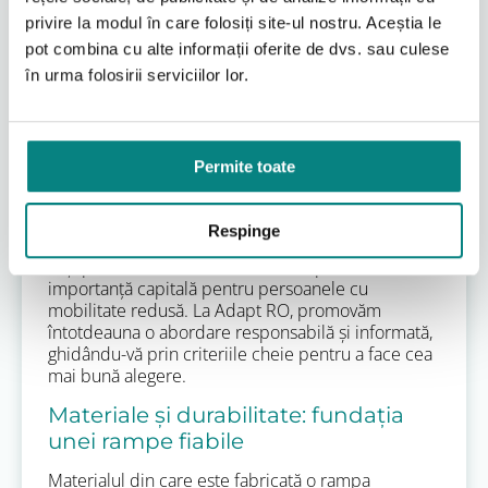
alegerea unei rampe
privire la modul în care folosiți site-ul nostru. Aceștia le
interioare mobile sigure și
pot combina cu alte informații oferite de dvs. sau culese
eficiente
în urma folosirii serviciilor lor.
Alegerea unei rampe interioare mobile nu este o
decizie care ar trebui luată la întâmplare. Deși
simplitatea în utilizare este un avantaj, securitatea
Permite toate
și eficiența depind în mare măsură de calitatea
materialelor, de designul ergonomic și de
conformitatea cu standardele de siguranță. Un
Respinge
produs adecvat va asigura nu doar trecerea facilă,
ci și prevenirea accidentelor, un aspect de
importanță capitală pentru persoanele cu
mobilitate redusă. La Adapt RO, promovăm
întotdeauna o abordare responsabilă și informată,
ghidându-vă prin criteriile cheie pentru a face cea
mai bună alegere.
Materiale și durabilitate: fundația
unei rampe fiabile
Materialul din care este fabricată o rampa