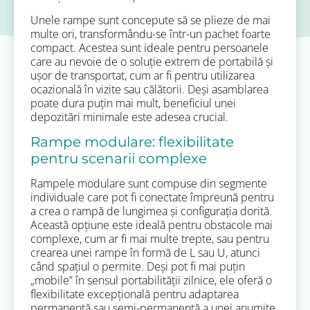
Unele rampe sunt concepute să se plieze de mai
multe ori, transformându-se într-un pachet foarte
compact. Acestea sunt ideale pentru persoanele
care au nevoie de o soluție extrem de portabilă și
ușor de transportat, cum ar fi pentru utilizarea
ocazională în vizite sau călătorii. Deși asamblarea
poate dura puțin mai mult, beneficiul unei
depozitări minimale este adesea crucial.
Rampe modulare: flexibilitate
pentru scenarii complexe
Rampele modulare sunt compuse din segmente
individuale care pot fi conectate împreună pentru
a crea o rampă de lungimea și configurația dorită.
Această opțiune este ideală pentru obstacole mai
complexe, cum ar fi mai multe trepte, sau pentru
crearea unei rampe în formă de L sau U, atunci
când spațiul o permite. Deși pot fi mai puțin
„mobile” în sensul portabilității zilnice, ele oferă o
flexibilitate excepțională pentru adaptarea
permanentă sau semi-permanentă a unei anumite