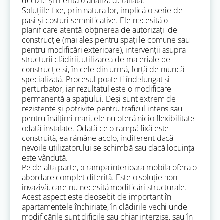
decizie și merită o analiză detaliată.
Soluțiile fixe, prin natura lor, implică o serie de
pași și costuri semnificative. Ele necesită o
planificare atentă, obținerea de autorizații de
construcție (mai ales pentru spațiile comune sau
pentru modificări exterioare), intervenții asupra
structurii clădirii, utilizarea de materiale de
construcție și, în cele din urmă, forță de muncă
specializată. Procesul poate fi îndelungat și
perturbator, iar rezultatul este o modificare
permanentă a spațiului. Deși sunt extrem de
rezistente și potrivite pentru traficul intens sau
pentru înălțimi mari, ele nu oferă nicio flexibilitate
odată instalate. Odată ce o rampă fixă este
construită, ea rămâne acolo, indiferent dacă
nevoile utilizatorului se schimbă sau dacă locuința
este vândută.
Pe de altă parte, o rampa interioara mobila oferă o
abordare complet diferită. Este o soluție non-
invazivă, care nu necesită modificări structurale.
Acest aspect este deosebit de important în
apartamentele închiriate, în clădirile vechi unde
modificările sunt dificile sau chiar interzise, sau în