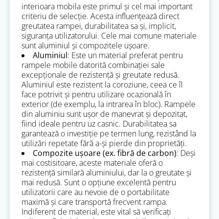
interioara mobila este primul și cel mai important
criteriu de selecție. Acesta influențează direct
greutatea rampei, durabilitatea sa și, implicit,
siguranța utilizatorului. Cele mai comune materiale
sunt aluminiul și compozitele ușoare.
Aluminiul
: Este un material preferat pentru
rampele mobile datorită combinației sale
excepționale de rezistență și greutate redusă.
Aluminiul este rezistent la coroziune, ceea ce îl
face potrivit și pentru utilizare ocazională în
exterior (de exemplu, la intrarea în bloc). Rampele
din aluminiu sunt ușor de manevrat și depozitat,
fiind ideale pentru uz casnic. Durabilitatea sa
garantează o investiție pe termen lung, rezistând la
utilizări repetate fără a-și pierde din proprietăți.
Compozite ușoare (ex. fibră de carbon)
: Deși
mai costisitoare, aceste materiale oferă o
rezistență similară aluminiului, dar la o greutate și
mai redusă. Sunt o opțiune excelentă pentru
utilizatorii care au nevoie de o portabilitate
maximă și care transportă frecvent rampa.
Indiferent de material, este vital să verificați