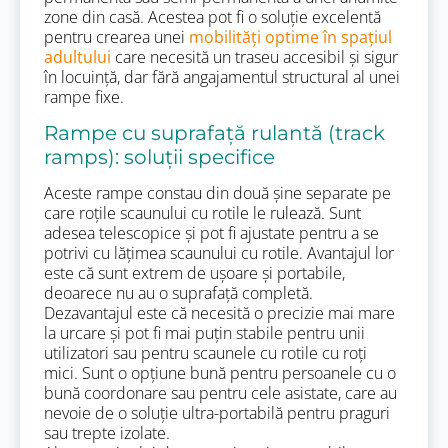
zone din casă. Acestea pot fi o soluție excelentă
pentru crearea unei
mobilități optime în spațiul
adultului
care necesită un traseu accesibil și sigur
în locuință, dar fără angajamentul structural al unei
rampe fixe.
Rampe cu suprafață rulantă (track
ramps): soluții specifice
Aceste rampe constau din două șine separate pe
care roțile scaunului cu rotile le rulează. Sunt
adesea telescopice și pot fi ajustate pentru a se
potrivi cu lățimea scaunului cu rotile. Avantajul lor
este că sunt extrem de ușoare și portabile,
deoarece nu au o suprafață completă.
Dezavantajul este că necesită o precizie mai mare
la urcare și pot fi mai puțin stabile pentru unii
utilizatori sau pentru scaunele cu rotile cu roți
mici. Sunt o opțiune bună pentru persoanele cu o
bună coordonare sau pentru cele asistate, care au
nevoie de o soluție ultra-portabilă pentru praguri
sau trepte izolate.