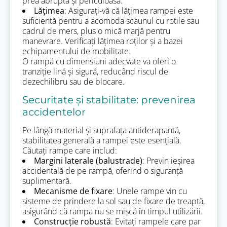
prea abruptă și periculoasă.
Lățimea
: Asigurați-vă că lățimea rampei este
suficientă pentru a acomoda scaunul cu rotile sau
cadrul de mers, plus o mică marjă pentru
manevrare. Verificați lățimea roților și a bazei
echipamentului de mobilitate.
O rampă cu dimensiuni adecvate va oferi o
tranziție lină și sigură, reducând riscul de
dezechilibru sau de blocare.
Securitate și stabilitate: prevenirea
accidentelor
Pe lângă material și suprafața antiderapantă,
stabilitatea generală a rampei este esențială.
Căutați rampe care includ:
Margini laterale (balustrade)
: Previn ieșirea
accidentală de pe rampă, oferind o siguranță
suplimentară.
Mecanisme de fixare
: Unele rampe vin cu
sisteme de prindere la sol sau de fixare de treaptă,
asigurând că rampa nu se mișcă în timpul utilizării.
Construcție robustă
: Evitați rampele care par