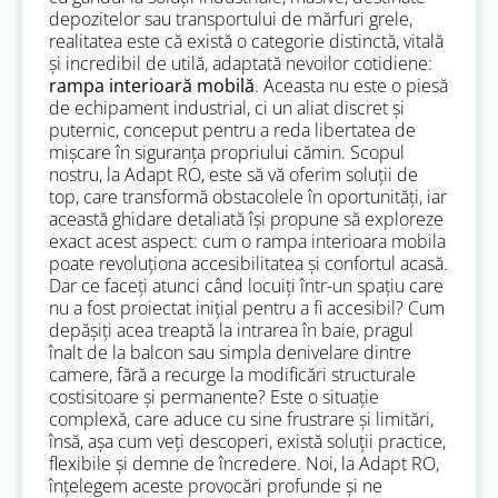
depozitelor sau transportului de mărfuri grele,
realitatea este că există o categorie distinctă, vitală
și incredibil de utilă, adaptată nevoilor cotidiene:
rampa interioară mobilă
. Aceasta nu este o piesă
de echipament industrial, ci un aliat discret și
puternic, conceput pentru a reda libertatea de
mișcare în siguranța propriului cămin. Scopul
nostru, la Adapt RO, este să vă oferim soluții de
top, care transformă obstacolele în oportunități, iar
această ghidare detaliată își propune să exploreze
exact acest aspect: cum o rampa interioara mobila
poate revoluționa accesibilitatea și confortul acasă.
Dar ce faceți atunci când locuiți într-un spațiu care
nu a fost proiectat inițial pentru a fi accesibil? Cum
depășiți acea treaptă la intrarea în baie, pragul
înalt de la balcon sau simpla denivelare dintre
camere, fără a recurge la modificări structurale
costisitoare și permanente? Este o situație
complexă, care aduce cu sine frustrare și limitări,
însă, așa cum veți descoperi, există soluții practice,
flexibile și demne de încredere. Noi, la Adapt RO,
înțelegem aceste provocări profunde și ne