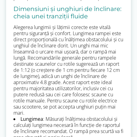
Dimensiuni și unghiuri de înclinare:
cheia unei tranziții fluide
Alegerea lungimii și lățimii corecte este vitală
pentru siguranță și confort. Lungimea rampei este
direct proporțională cu înălțimea obstacolului și cu
unghiul de înclinare dorit. Un unghi mai mic
înseamnă o urcare mai ușoară, dar o rampă mai
lungă. Recomandările generale pentru rampele
destinate scaunelor cu rotile sugerează un raport
de 1:12 (o creștere de 1 cm pentru fiecare 12 cm
de lungime), adică un unghi de înclinare de
aproximativ 4.8 grade. Acest raport este ideal
pentru majoritatea utilizatorilor, inclusiv cei cu
putere redusă sau cei care folosesc scaune cu
rotile manuale. Pentru scaune cu rotile electrice
sau scootere, se pot accepta unghiuri puțin mai
mari.
Lungimea
: Măsurați înălțimea obstacolului și
calculați lungimea necesară în funcție de raportul
de înclinare recomandat. O rampă prea scurtă va fi