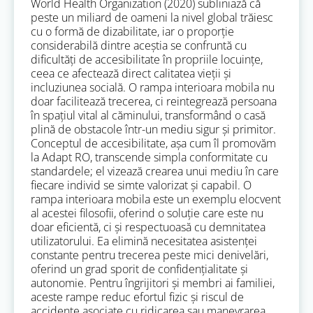
World Health Organization (2020) subliniază că
peste un miliard de oameni la nivel global trăiesc
cu o formă de dizabilitate, iar o proporție
considerabilă dintre aceștia se confruntă cu
dificultăți de accesibilitate în propriile locuințe,
ceea ce afectează direct calitatea vieții și
incluziunea socială. O rampa interioara mobila nu
doar facilitează trecerea, ci reintegrează persoana
în spațiul vital al căminului, transformând o casă
plină de obstacole într-un mediu sigur și primitor.
Conceptul de accesibilitate, așa cum îl promovăm
la Adapt RO, transcende simpla conformitate cu
standardele; el vizează crearea unui mediu în care
fiecare individ se simte valorizat și capabil. O
rampa interioara mobila este un exemplu elocvent
al acestei filosofii, oferind o soluție care este nu
doar eficientă, ci și respectuoasă cu demnitatea
utilizatorului. Ea elimină necesitatea asistenței
constante pentru trecerea peste mici denivelări,
oferind un grad sporit de confidențialitate și
autonomie. Pentru îngrijitori și membri ai familiei,
aceste rampe reduc efortul fizic și riscul de
accidente asociate cu ridicarea sau manevrarea