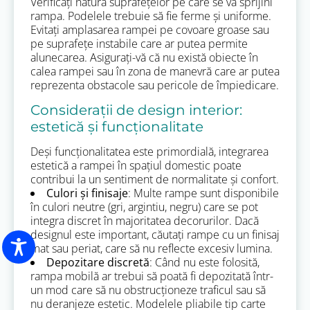
Verificați natura suprafețelor pe care se va sprijini
rampa. Podelele trebuie să fie ferme și uniforme.
Evitați amplasarea rampei pe covoare groase sau
pe suprafețe instabile care ar putea permite
alunecarea. Asigurați-vă că nu există obiecte în
calea rampei sau în zona de manevră care ar putea
reprezenta obstacole sau pericole de împiedicare.
Considerații de design interior:
estetică și funcționalitate
Deși funcționalitatea este primordială, integrarea
estetică a rampei în spațiul domestic poate
contribui la un sentiment de normalitate și confort.
Culori și finisaje
: Multe rampe sunt disponibile
în culori neutre (gri, argintiu, negru) care se pot
integra discret în majoritatea decorurilor. Dacă
designul este important, căutați rampe cu un finisaj
mat sau periat, care să nu reflecte excesiv lumina.
Depozitare discretă
: Când nu este folosită,
rampa mobilă ar trebui să poată fi depozitată într-
un mod care să nu obstrucționeze traficul sau să
nu deranjeze estetic. Modelele pliabile tip carte