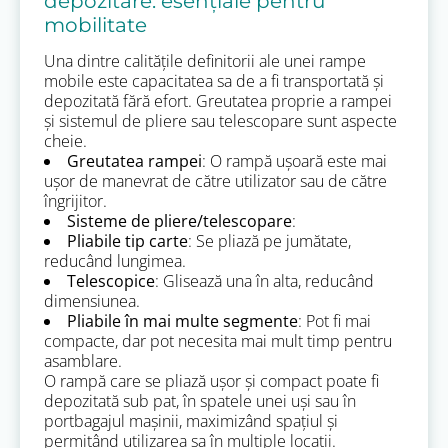
depozitare: esențiale pentru
mobilitate
Una dintre calitățile definitorii ale unei rampe
mobile este capacitatea sa de a fi transportată și
depozitată fără efort. Greutatea proprie a rampei
și sistemul de pliere sau telescopare sunt aspecte
cheie.
Greutatea rampei
: O rampă ușoară este mai
ușor de manevrat de către utilizator sau de către
îngrijitor.
Sisteme de pliere/telescopare
:
Pliabile tip carte
: Se pliază pe jumătate,
reducând lungimea.
Telescopice
: Glisează una în alta, reducând
dimensiunea.
Pliabile în mai multe segmente
: Pot fi mai
compacte, dar pot necesita mai mult timp pentru
asamblare.
O rampă care se pliază ușor și compact poate fi
depozitată sub pat, în spatele unei uși sau în
portbagajul mașinii, maximizând spațiul și
permițând utilizarea sa în multiple locații.