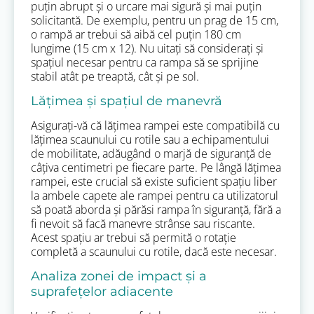
puțin abrupt și o urcare mai sigură și mai puțin
solicitantă. De exemplu, pentru un prag de 15 cm,
o rampă ar trebui să aibă cel puțin 180 cm
lungime (15 cm x 12). Nu uitați să considerați și
spațiul necesar pentru ca rampa să se sprijine
stabil atât pe treaptă, cât și pe sol.
Lățimea și spațiul de manevră
Asigurați-vă că lățimea rampei este compatibilă cu
lățimea scaunului cu rotile sau a echipamentului
de mobilitate, adăugând o marjă de siguranță de
câțiva centimetri pe fiecare parte. Pe lângă lățimea
rampei, este crucial să existe suficient spațiu liber
la ambele capete ale rampei pentru ca utilizatorul
să poată aborda și părăsi rampa în siguranță, fără a
fi nevoit să facă manevre strânse sau riscante.
Acest spațiu ar trebui să permită o rotație
completă a scaunului cu rotile, dacă este necesar.
Analiza zonei de impact și a
suprafețelor adiacente