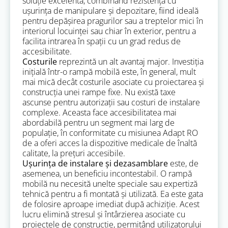
soluție excelentă, combinând rezistența cu
ușurința de manipulare și depozitare, fiind ideală
pentru depășirea pragurilor sau a treptelor mici în
interiorul locuinței sau chiar în exterior, pentru a
facilita intrarea în spații cu un grad redus de
accesibilitate.
Costurile
reprezintă un alt avantaj major. Investiția
inițială într-o rampă mobilă este, în general, mult
mai mică decât costurile asociate cu proiectarea și
construcția unei rampe fixe. Nu există taxe
ascunse pentru autorizații sau costuri de instalare
complexe. Aceasta face accesibilitatea mai
abordabilă pentru un segment mai larg de
populație, în conformitate cu misiunea Adapt RO
de a oferi acces la dispozitive medicale de înaltă
calitate, la prețuri accesibile.
Ușurința de instalare și dezasamblare
este, de
asemenea, un beneficiu incontestabil. O rampă
mobilă nu necesită unelte speciale sau expertiză
tehnică pentru a fi montată și utilizată. Ea este gata
de folosire aproape imediat după achiziție. Acest
lucru elimină stresul și întârzierea asociate cu
proiectele de construcție, permițând utilizatorului