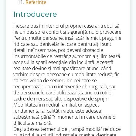
Referințe
Introducere
Fiecare pas în interiorul propriei case ar trebui să
fie un pas spre confort și siguranță, nu o provocare.
Pentru multe persoane, însă, scările mici, pragurile
ridicate sau denivelările, care pentru alții sunt
detalii neînsemnate, pot deveni obstacole
insurmontabile ce restrâng autonomia și limitează
accesul la spații esențiale din locuință. Această
realitate devine și mai apăsătoare atunci când
vorbim despre persoane cu mobilitate redusă, fie
că este vorba de seniori, de cei care se
recuperează după o intervenție chirurgicală, sau
de persoanele care utilizează scaune cu rotile,
cadre de mers sau alte dispozitive de sprijin.
Mobilitatea în mediul familial, un aspect
fundamental al calității vieții, este adesea
subestimată până în momentul în care devine o
dificultate majoră.
Deși adesea termenul de „rampă mobilă” ne duce
cu gândul la soluții industriale, masive, destinate