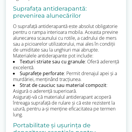
Suprafața antiderapantă:
prevenirea alunecărilor
O suprafață antiderapantă este absolut obligatorie
pentru o rampa interioara mobila. Aceasta previne
alunecarea scaunului cu rotile, a cadrului de mers
sau a picioarelor utilizatorului, mai ales în condiții
de umiditate sau la unghiuri mai abrupte.
Materialele antiderapante pot include:
Texturi striate sau cu granule
: Oferă aderență
excelentă.
Suprafețe perforate
: Permit drenajul apei și a
murdăriei, menținând tracțiunea.
Strat de cauciuc sau material compozit
:
Asigură o aderență superioară.
Asigurați-vă că materialul antiderapant acoperă
întreaga suprafață de rulare și că este rezistent la
uzură, pentru a-și menține eficacitatea pe termen
lung.
Portabilitate și ușurința de