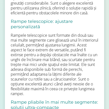
greutăți considerabile. Sunt o alegere excelentă
pentru utilizarea zilnică, oferind o soluție rapidă și
eficientă pentru obstacolele minore din casă.
Rampe telescopice: ajustare
personalizată
Rampele telescopice sunt formate din două sau
mai multe segmente care glisează unul în interiorul
celuilalt, permițând ajustarea lungimii. Acest
aspect le face extrem de versatile, putând fi
extinse pentru a depăși obstacole mai înalte cu un
unghi de înclinare mai blând, sau scurtate pentru
trepte mai mici unde spațiul este limitat. Ele sunt
adesea disponibile sub formă de perechi,
permițând adaptarea la lățimi diferite ale
scaunelor cu rotile sau a cărucioarelor. Sunt o
opțiune excelentă atunci când aveți nevoie de o
flexibilitate maximă în ceea ce privește lungimea
rampei.
Rampe pliabile în mai multe segmente:
soluții ultra-compacte