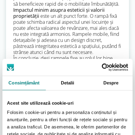
să beneficieze rapid de o mobilitate îmbunătățită.
Impactul minim asupra esteticii și valorii
proprietății
este un alt punct forte. O rampă fixă
poate schimba radical aspectul unei locuințe și
poate afecta valoarea de revânzare, mai ales dacă
nu este integrată armonios. Rampele mobile, fiind
detașabile și adesea cu un design discret,
păstrează integritatea estetică a spațiului, putând fi
strânse atunci când nu sunt necesare.
În concluzie, deși rampele fixe au rolul lor bine
definit, pentru nevoile specifice ale unei locuințe și
ale persoanelor cu mobilitate redusă, o rampa
interioara mobila se dovedește a fi o soluție
superioară prin flexibilitate, costuri reduse,
Consimțământ
Detalii
Despre
ușurință în utilizare și impact minim asupra
mediului înconjurător. La Adapt RO, ne
concentrăm pe a oferi aceste soluții inteligente,
Acest site utilizează cookie-uri
care pun accent pe nevoile reale ale oamenilor,
ajutând la crearea unui
mediu de accesibilitate
Folosim cookie-uri pentru a personaliza conținutul și
adaptat fiecărei situații.
anunțurile, pentru a oferi funcții de rețele sociale și pentru
a analiza traficul. De asemenea, le oferim partenerilor de
Criterii esențiale pentru
rețele sociale, de publicitate și de analize informații cu