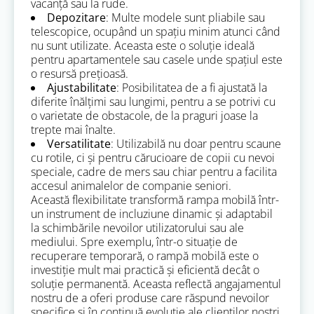
vacanță sau la rude.
Depozitare
: Multe modele sunt pliabile sau
telescopice, ocupând un spațiu minim atunci când
nu sunt utilizate. Aceasta este o soluție ideală
pentru apartamentele sau casele unde spațiul este
o resursă prețioasă.
Ajustabilitate
: Posibilitatea de a fi ajustată la
diferite înălțimi sau lungimi, pentru a se potrivi cu
o varietate de obstacole, de la praguri joase la
trepte mai înalte.
Versatilitate
: Utilizabilă nu doar pentru scaune
cu rotile, ci și pentru cărucioare de copii cu nevoi
speciale, cadre de mers sau chiar pentru a facilita
accesul animalelor de companie seniori.
Această flexibilitate transformă rampa mobilă într-
un instrument de incluziune dinamic și adaptabil
la schimbările nevoilor utilizatorului sau ale
mediului. Spre exemplu, într-o situație de
recuperare temporară, o rampă mobilă este o
investiție mult mai practică și eficientă decât o
soluție permanentă. Aceasta reflectă angajamentul
nostru de a oferi produse care răspund nevoilor
specifice și în continuă evoluție ale clienților noștri,