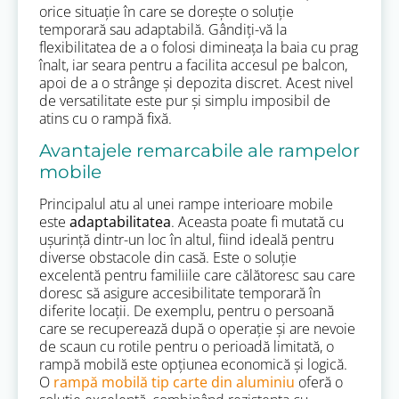
orice situație în care se dorește o soluție
temporară sau adaptabilă. Gândiți-vă la
flexibilitatea de a o folosi dimineața la baia cu prag
înalt, iar seara pentru a facilita accesul pe balcon,
apoi de a o strânge și depozita discret. Acest nivel
de versatilitate este pur și simplu imposibil de
atins cu o rampă fixă.
Avantajele remarcabile ale rampelor
mobile
Principalul atu al unei rampe interioare mobile
este
adaptabilitatea
. Aceasta poate fi mutată cu
ușurință dintr-un loc în altul, fiind ideală pentru
diverse obstacole din casă. Este o soluție
excelentă pentru familiile care călătoresc sau care
doresc să asigure accesibilitate temporară în
diferite locații. De exemplu, pentru o persoană
care se recuperează după o operație și are nevoie
de scaun cu rotile pentru o perioadă limitată, o
rampă mobilă este opțiunea economică și logică.
O
rampă mobilă tip carte din aluminiu
oferă o