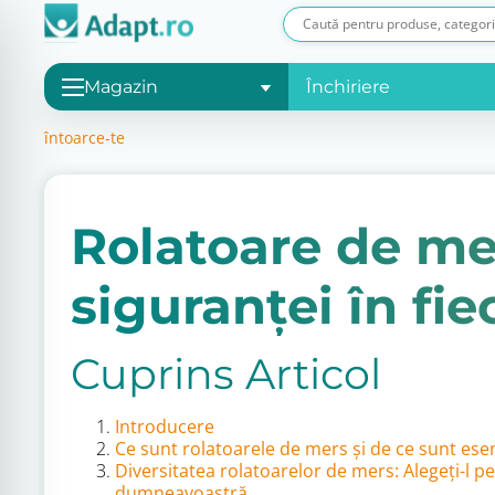
Magazin
Închiriere
întoarce-te
Rolatoare de me
siguranței în fi
Cuprins Articol
Introducere
Ce sunt rolatoarele de mers și de ce sunt es
Diversitatea rolatoarelor de mers: Alegeți-l pe 
dumneavoastră