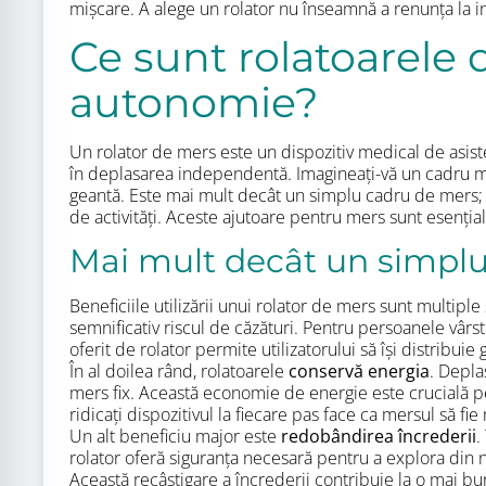
mișcare. A alege un rolator nu înseamnă a renunța la i
Ce sunt rolatoarele 
autonomie?
Un rolator de mers este un dispozitiv medical de asiste
în deplasarea independentă. Imagineați-vă un cadru meta
geantă. Este mai mult decât un simplu cadru de mers; 
de activități. Aceste ajutoare pentru mers sunt esențial
Mai mult decât un simplu 
Beneficiile utilizării unui rolator de mers sunt multipl
semnificativ riscul de căzături. Pentru persoanele vârs
oferit de rolator permite utilizatorului să își distribui
În al doilea rând, rolatoarele
conservă energia
. Depla
mers fix. Această economie de energie este crucială pe
ridicați dispozitivul la fiecare pas face ca mersul să fi
Un alt beneficiu major este
redobândirea încrederii
.
rolator oferă siguranța necesară pentru a explora din n
Această recâștigare a încrederii contribuie la o mai b