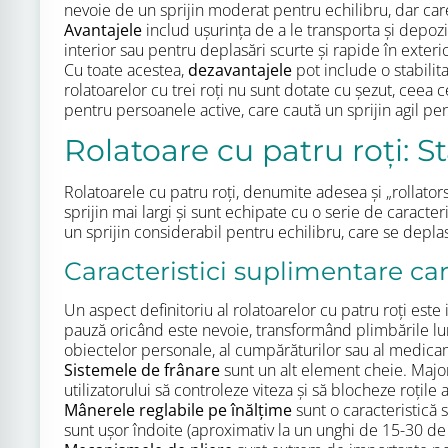
nevoie de un sprijin moderat pentru echilibru, dar car
Avantajele
includ ușurința de a le transporta și depozi
interior sau pentru deplasări scurte și rapide în exter
Cu toate acestea,
dezavantajele
pot include o stabili
rolatoarelor cu trei roți nu sunt dotate cu șezut, ceea
pentru persoanele active, care caută un sprijin agil pent
Rolatoare cu patru roți: St
Rolatoarele cu patru roți, denumite adesea și „rollators
sprijin mai largi și sunt echipate cu o serie de caract
un sprijin considerabil pentru echilibru, care se depla
Caracteristici suplimentare car
Un aspect definitoriu al rolatoarelor cu patru roți este 
pauză oricând este nevoie, transformând plimbările lu
obiectelor personale, al cumpărăturilor sau al medicame
Sistemele de frânare
sunt un alt element cheie. Major
utilizatorului să controleze viteza și să blocheze roți
Mânerele reglabile pe înălțime
sunt o caracteristică 
sunt ușor îndoite (aproximativ la un unghi de 15-30 de 