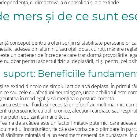
ndependență, ci dimpotrivă, a o consolida și a o extinde.
de mers și de ce sunt es
nță conceput pentru a oferi sprijin și stabilitate persoanelor ca
lic, adesea din aluminiu sau oțel, dotat cu roți, mânere reglabi
este un partener de încredere care transformă provocările legat
e nu doar pentru aspectul fizic al deplasării, ci și pentru cel p
suport: Beneficiile fundamenta
e și se extind dincolo de simplul act de a vă deplasa. În primul r
tnice sau cele cu afecțiuni neurologice, unde echilibrul este comp
e greutatea în mod egal și să mențină o postură corectă.
sarea este mai fluidă și necesită un efort fizic mult mai mic com
ntru persoanele cu boli cronice, afecțiuni cardiace sau respirat
e mai puțin epuizant și mai plăcut.
 Teama de a cădea este un factor limitativ puternic, care adesea d
ou mediul înconjurător, fie că este vorba de o plimbare în parc, 
ună sănătate mintală și la un sentiment general de bunăstare. În 