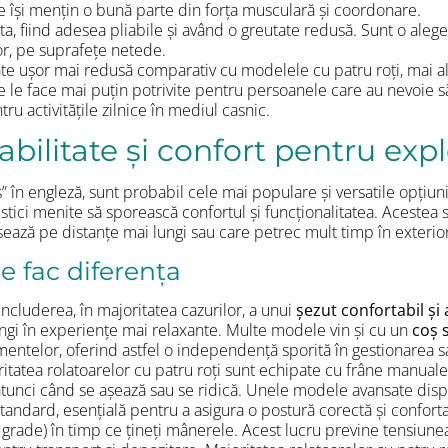
e își mențin o bună parte din forța musculară și coordonare.
ta, fiind adesea pliabile și având o greutate redusă. Sunt o ale
ior, pe suprafețe netede.
tate ușor mai redusă comparativ cu modelele cu patru roți, mai 
 ce le face mai puțin potrivite pentru persoanele care au nevoie 
ru activitățile zilnice în mediul casnic.
abilitate și confort pentru expl
” în engleză, sunt probabil cele mai populare și versatile opțiun
eristici menite să sporească confortul și funcționalitatea. Aceste
sează pe distanțe mai lungi sau care petrec mult timp în exterio
e fac diferența
includerea, în majoritatea cazurilor, a unui
șezut confortabil și
ngi în experiențe mai relaxante. Multe modele vin și cu un
coș 
ntelor, oferind astfel o independență sporită în gestionarea sar
itatea rolatoarelor cu patru roți sunt echipate cu frâne manuale,
le atunci când se așează sau se ridică. Unele modele avansate dis
standard, esențială pentru a asigura o postură corectă și confort
grade) în timp ce țineți mânerele. Acest lucru previne tensiunea 