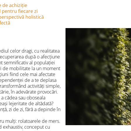
 de achiziție
 pentru fiecare zi
 perspectivă holistică
fectă
iul celor dragi, cu realitatea
 recuperarea după o afecțiune
t semnificativ al populației
ări de mobilitate la un moment
țiuni fiind cele mai afectate
ndependenței de a te deplasa
 transformând activități simple,
rie, în adevărate provocări.
de a cădea sau oboseala
ași lejeritate de altădată?
nță, zi de zi, fără a depinde în
tru mulți: rolatoarele de mers.
d exhaustiv, conceput cu