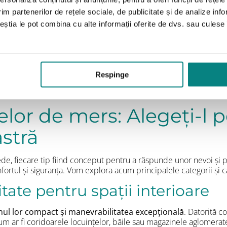
 medicul dumneavoastră sau cu un terapeut fizic. Acești profesioni
 de rolator cel mai potrivit, ținând cont de condiția medicală sp
im partenerilor de rețele sociale, de publicitate și de analize info
în considerare factori precum:
ceștia le pot combina cu alte informații oferite de dvs. sau culese î
nevoie de un sprijin minimal, în timp ce altele necesită un rolat
 mâinilor pentru a manevra frânele și a controla direcția rolatorul
a fi folosit predominant în interior, în exterior sau în ambele med
jutorul rolatorului – să faceți plimbări mai lungi, să vă simțiți mai 
Respinge
 iar echipa Adapt RO vă stă la dispoziție pentru a vă oferi consil
t cu indicațiile medicale și preferințele dumneavoastră.
elor de mers: Alegeți-l pe
stră
de, fiecare tip fiind conceput pentru a răspunde unor nevoi și p
ortul și siguranța. Vom explora acum principalele categorii și car
litate pentru spații interioare
nul lor compact și manevrabilitatea excepțională
. Datorită c
 cum ar fi coridoarele locuințelor, băile sau magazinele aglomer