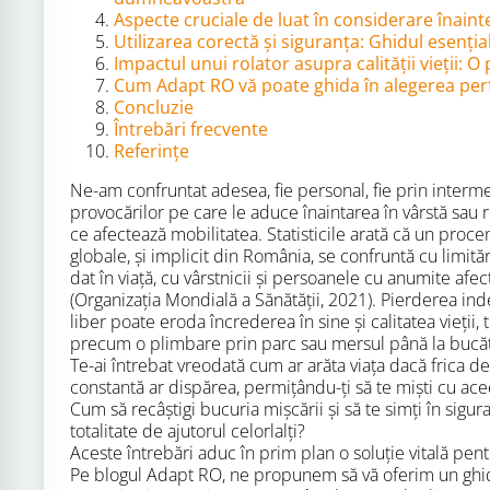
Aspecte cruciale de luat în considerare înainte
Utilizarea corectă și siguranța: Ghidul esențial
Impactul unui rolator asupra calității vieții: O
Cum Adapt RO vă poate ghida în alegerea per
Concluzie
Întrebări frecvente
Referințe
Ne-am confruntat adesea, fie personal, fie prin intermed
provocărilor pe care le aduce înaintarea în vârstă sau
ce afectează mobilitatea. Statisticile arată că un procen
globale, și implicit din România, se confruntă cu limit
dat în viață, cu vârstnicii și persoanele cu anumite afec
(Organizația Mondială a Sănătății, 2021). Pierderea i
liber poate eroda încrederea în sine și calitatea vieții,
precum o plimbare prin parc sau mersul până la bucătă
Te-ai întrebat vreodată cum ar arăta viața dacă frica 
constantă ar dispărea, permițându-ți să te miști cu acee
Cum să recâștigi bucuria mișcării și să te simți în sigura
totalitate de ajutorul celorlalți?
Aceste întrebări aduc în prim plan o soluție vitală pen
Pe blogul Adapt RO, ne propunem să vă oferim un ghi