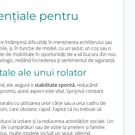
ențiale pentru
re întâmpină dificultăți în menținerea echilibrului sau
le, și, în funcție de model, cu un șezut, un coș sau o
e de mobilitate în oportunități de a vă bucura din nou
sihologic, redând încrederea și sentimentul de siguranță.
le ale unui rolator
ând, ele asigură o
stabilitate sporită
, reducând
romis, acest aspect este vital. Sprijinul constant
parativ cu utilizarea unor cârje sau a unui cadru de
orii, care obosesc rapid. Faptul că nu trebuie să
uce la izolare și la reducerea activităților sociale. Un
de cumpărături sau de vizite la prieteni și familie.
plus, multe modele includ un șezut, oferind