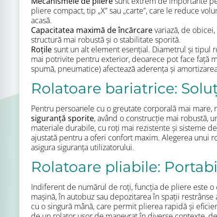
Mecanismele de pliere
sunt extrem de importante pent
pliere compact, tip „X” sau „carte”, care le reduce vol
acasă.
Capacitatea maximă de încărcare
variază, de obicei
structură mai robustă și o stabilitate sporită.
Roțile
sunt un alt element esențial. Diametrul și tipul 
mai potrivite pentru exterior, deoarece pot face față ma
spumă, pneumatice) afectează aderența și amortizarea 
Rolatoare bariatrice: Solu
Pentru persoanele cu o greutate corporală mai mare, rol
siguranță sporite
, având o construcție mai robustă, 
materiale durabile, cu roți mai rezistente și sisteme de
ajustată pentru a oferi confort maxim. Alegerea unui rol
asigura siguranța utilizatorului.
Rolatoare pliabile: Portabi
Indiferent de numărul de roți, funcția de pliere este o c
mașină, în autobuz sau depozitarea în spații restrânse a
cu o singură mână, care permit plierea rapidă și eficien
de un rolator ușor de manevrat în diverse contexte, de l