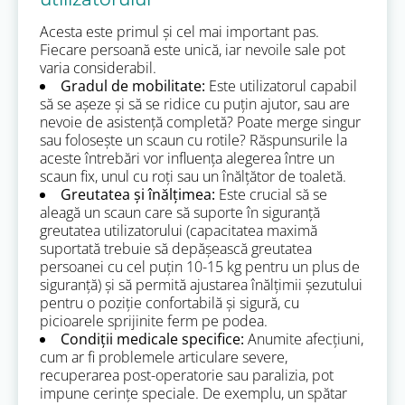
Acesta este primul și cel mai important pas.
Fiecare persoană este unică, iar nevoile sale pot
varia considerabil.
Gradul de mobilitate:
Este utilizatorul capabil
să se așeze și să se ridice cu puțin ajutor, sau are
nevoie de asistență completă? Poate merge singur
sau folosește un scaun cu rotile? Răspunsurile la
aceste întrebări vor influența alegerea între un
scaun fix, unul cu roți sau un înălțător de toaletă.
Greutatea și înălțimea:
Este crucial să se
aleagă un scaun care să suporte în siguranță
greutatea utilizatorului (capacitatea maximă
suportată trebuie să depășească greutatea
persoanei cu cel puțin 10-15 kg pentru un plus de
siguranță) și să permită ajustarea înălțimii șezutului
pentru o poziție confortabilă și sigură, cu
picioarele sprijinite ferm pe podea.
Condiții medicale specifice:
Anumite afecțiuni,
cum ar fi problemele articulare severe,
recuperarea post-operatorie sau paralizia, pot
impune cerințe speciale. De exemplu, un spătar