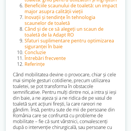
Beneficiile scaunului de toaletă: un impact
major asupra calității vieții
Inovații și tendințe în tehnologia
scaunelor de toaletă
Când și de ce să alegeți un scaun de
toaletă de la Adapt RO
Sfaturi suplimentare pentru optimizarea
siguranței în baie
Concluzie
Întrebări frecvente
Referințe
Când mobilitatea devine o provocare, chiar și cele
mai simple gesturi cotidiene, precum utilizarea
toaletei, se pot transforma în obstacole
semnificative. Pentru mulți dintre noi, a intra și ieși
din baie, a ne așeza și a ne ridica de pe vasul de
toaletă sunt acțiuni firești, la care rareori ne
gândim. Însă, pentru sute de mii de persoane din
România care se confruntă cu probleme de
mobilitate – fie că sunt vârstnici, convalescenți
după o intervenție chirurgicală, sau persoane cu