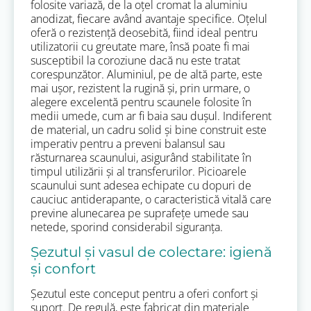
folosite variază, de la oțel cromat la aluminiu
anodizat, fiecare având avantaje specifice. Oțelul
oferă o rezistență deosebită, fiind ideal pentru
utilizatorii cu greutate mare, însă poate fi mai
susceptibil la coroziune dacă nu este tratat
corespunzător. Aluminiul, pe de altă parte, este
mai ușor, rezistent la rugină și, prin urmare, o
alegere excelentă pentru scaunele folosite în
medii umede, cum ar fi baia sau dușul. Indiferent
de material, un cadru solid și bine construit este
imperativ pentru a preveni balansul sau
răsturnarea scaunului, asigurând stabilitate în
timpul utilizării și al transferurilor. Picioarele
scaunului sunt adesea echipate cu dopuri de
cauciuc antiderapante, o caracteristică vitală care
previne alunecarea pe suprafețe umede sau
netede, sporind considerabil siguranța.
Șezutul și vasul de colectare: igienă
și confort
Șezutul este conceput pentru a oferi confort și
suport. De regulă, este fabricat din materiale