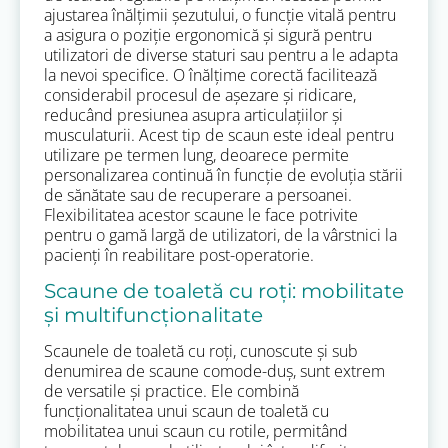
ajustarea înălțimii șezutului, o funcție vitală pentru
a asigura o poziție ergonomică și sigură pentru
utilizatori de diverse staturi sau pentru a le adapta
la nevoi specifice. O înălțime corectă facilitează
considerabil procesul de așezare și ridicare,
reducând presiunea asupra articulațiilor și
musculaturii. Acest tip de scaun este ideal pentru
utilizare pe termen lung, deoarece permite
personalizarea continuă în funcție de evoluția stării
de sănătate sau de recuperare a persoanei.
Flexibilitatea acestor scaune le face potrivite
pentru o gamă largă de utilizatori, de la vârstnici la
pacienți în reabilitare post-operatorie.
Scaune de toaletă cu roți: mobilitate
și multifuncționalitate
Scaunele de toaletă cu roți, cunoscute și sub
denumirea de scaune comode-duș, sunt extrem
de versatile și practice. Ele combină
funcționalitatea unui scaun de toaletă cu
mobilitatea unui scaun cu rotile, permitând