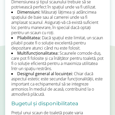
Dimensiunea și tipul scaunului trebuie să se
potrivească perfect în spațiul unde va fi utilizat.
Dimensiuni:
Măsurați lățimea și adâncimea
spațiului de baie sau al camerei unde va fi
amplasat scaunul. Asigurați-vă că există suficient
loc pentru manevrare, în special dacă optați
pentru un scaun cu roți.
Pliabilitatea:
Dacă spațiul este limitat, un scaun
pliabil poate fi o soluție excelentă pentru
depozitare atunci când nu este folosit.
Multifuncționalitatea:
Scaunele comode-duș,
care pot fi folosite și ca înălțător pentru toaletă, pot
fi o soluție eficientă pentru a maximiza utilitatea
într-un spațiu restrâns.
Designul general al locuinței:
Chiar dacă
aspectul estetic este secundar funcționalității, este
important ca echipamentul să se integreze
armonios în mediul de acasă, contribuind la o
atmosferă plăcută.
Bugetul și disponibilitatea
Prețul unui scaun de toaletă poate varia