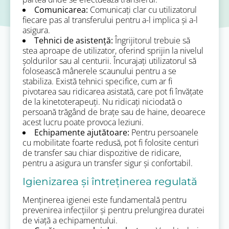
Comunicarea:
Comunicați clar cu utilizatorul
fiecare pas al transferului pentru a-l implica și a-l
asigura.
Tehnici de asistență:
Îngrijitorul trebuie să
stea aproape de utilizator, oferind sprijin la nivelul
șoldurilor sau al centurii. Încurajați utilizatorul să
folosească mânerele scaunului pentru a se
stabiliza. Există tehnici specifice, cum ar fi
pivotarea sau ridicarea asistată, care pot fi învățate
de la kinetoterapeuți. Nu ridicați niciodată o
persoană trăgând de brațe sau de haine, deoarece
acest lucru poate provoca leziuni.
Echipamente ajutătoare:
Pentru persoanele
cu mobilitate foarte redusă, pot fi folosite centuri
de transfer sau chiar dispozitive de ridicare,
pentru a asigura un transfer sigur și confortabil.
Igienizarea și întreținerea regulată
Menținerea igienei este fundamentală pentru
prevenirea infecțiilor și pentru prelungirea duratei
de viață a echipamentului.