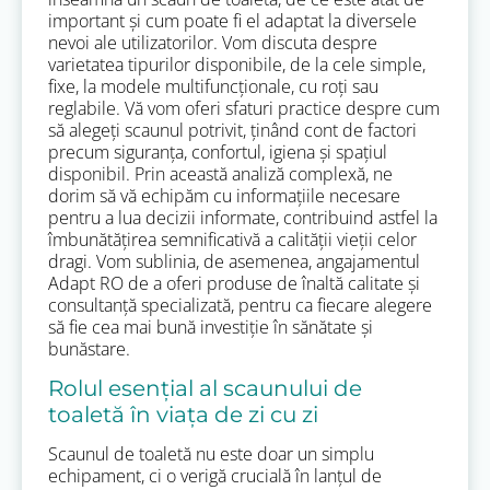
important și cum poate fi el adaptat la diversele
nevoi ale utilizatorilor. Vom discuta despre
varietatea tipurilor disponibile, de la cele simple,
fixe, la modele multifuncționale, cu roți sau
reglabile. Vă vom oferi sfaturi practice despre cum
să alegeți scaunul potrivit, ținând cont de factori
precum siguranța, confortul, igiena și spațiul
disponibil. Prin această analiză complexă, ne
dorim să vă echipăm cu informațiile necesare
pentru a lua decizii informate, contribuind astfel la
îmbunătățirea semnificativă a calității vieții celor
dragi. Vom sublinia, de asemenea, angajamentul
Adapt RO de a oferi produse de înaltă calitate și
consultanță specializată, pentru ca fiecare alegere
să fie cea mai bună investiție în sănătate și
bunăstare.
Rolul esențial al scaunului de
toaletă în viața de zi cu zi
Scaunul de toaletă nu este doar un simplu
echipament, ci o verigă crucială în lanțul de