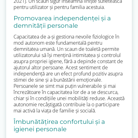
2021). Un scaun sigur înseamnă liniște sufletească
pentru utilizator și pentru familia acestuia.
Promovarea independenței și a
demnității personale
Capacitatea de a-și gestiona nevoile fiziologice în
mod autonom este fundamentală pentru
demnitatea umană. Un scaun de toaletă permite
utilizatorului să își mențină intimitatea și controlul
asupra propriei igiene, fără a depinde constant de
ajutorul altor persoane. Acest sentiment de
independență are un efect profund pozitiv asupra
stimei de sine și a bunăstării emoționale.
Persoanele se simt mai puțin vulnerabile și mai
încrezătoare în capacitatea lor de a se descurca,
chiar și în condițiile unei mobilități reduse. Această
autonomie recâștigată contribuie la o participare
mai activă la viața de familie și socială.
Îmbunătățirea confortului și a
igienei personale