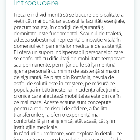
Introducere
Fiecare individ merită să se bucure de o calitate a
vieții cât mai bună, iar accesul la facilități esențiale,
precum toaleta, în condiții de siguranță și
demnitate, este fundamental. Scaunul de toaletă,
adesea subestimat, reprezintă o inovație vitală în
domeniul echipamentelor medicale de asistență.
El oferă un suport indispensabil persoanelor care
se confruntă cu dificultăți de mobilitate temporare
sau permanente, permițându-le să își mențină
igiena personală cu minim de asistență și maxim
de siguranță. Pe piața din România, nevoia de
astfel de soluții este în creștere, pe măsură ce
populația îmbătrânește, iar incidența afecțiunilor
cronice care afectează mobilitatea este din ce în
ce mai mare. Aceste scaune sunt concepute
pentru a reduce riscul de cădere, a facilita
transferurile și a oferi o experiență mai
confortabilă și mai igienică, atât acasă, cât și în
instituțiile medicale.
În rândurile următoare, vom explora în detaliu ce
înseamnă un scaun de toaletă, de ce este atât de