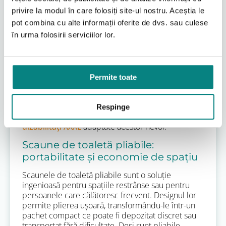
mai late și mai adânci, și o construcție generală
privire la modul în care folosiți site-ul nostru. Aceștia le
mult mai robustă. Capacitatea de greutate a
pot combina cu alte informații oferite de dvs. sau culese
acestor scaune poate ajunge până la 200 kg sau
chiar mai mult, asigurând stabilitate și siguranță
în urma folosirii serviciilor lor.
maximă. Ele sunt fabricate din materiale
rezistente, cu o atenție sporită la detaliile
structurale pentru a distribui uniform greutatea și
a preveni deformările sau cedările. Alegerea unui
Permite toate
scaun bariatric este esențială pentru siguranța
utilizatorului și pentru a preveni deteriorarea
echipamentului, iar noi, la Adapt RO, oferim o
Respinge
gamă variată de
produse pentru persoane cu
dizabilități XXXL
adaptate acestor nevoi.
Scaune de toaletă pliabile:
portabilitate și economie de spațiu
Scaunele de toaletă pliabile sunt o soluție
ingenioasă pentru spațiile restrânse sau pentru
persoanele care călătoresc frecvent. Designul lor
permite plierea ușoară, transformându-le într-un
pachet compact ce poate fi depozitat discret sau
transportat fără dificultate. Deși sunt pliabile,