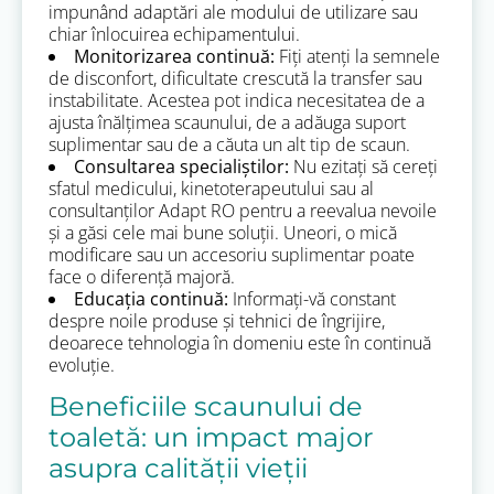
impunând adaptări ale modului de utilizare sau
chiar înlocuirea echipamentului.
Monitorizarea continuă:
Fiți atenți la semnele
de disconfort, dificultate crescută la transfer sau
instabilitate. Acestea pot indica necesitatea de a
ajusta înălțimea scaunului, de a adăuga suport
suplimentar sau de a căuta un alt tip de scaun.
Consultarea specialiștilor:
Nu ezitați să cereți
sfatul medicului, kinetoterapeutului sau al
consultanților Adapt RO pentru a reevalua nevoile
și a găsi cele mai bune soluții. Uneori, o mică
modificare sau un accesoriu suplimentar poate
face o diferență majoră.
Educația continuă:
Informați-vă constant
despre noile produse și tehnici de îngrijire,
deoarece tehnologia în domeniu este în continuă
evoluție.
Beneficiile scaunului de
toaletă: un impact major
asupra calității vieții