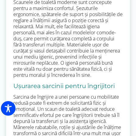
Scaunele de toaletă moderne sunt concepute
pentru a maximiza confortul. Șezuturile
ergonomice, spătarele de suport și posibilitățile de
reglare a înălțimii asigură o poziție corectă și
relaxantă. Mai mult, ele facilitează igiena
personală, mai ales în cazul modelelor comode-
duș, care permit curățarea completă a corpului
fără transferuri multiple. Materialele ușor de
curățat și vasul detașabil contribuie la menținerea
unui mediu igienic, prevenind infecțiile și
mirosurile neplăcute. O igienă personală bună
este vitală nu doar pentru sănătatea fizică, ci și
pentru moralul și încrederea în sine.
Ușurarea sarcinii pentru îngrijitori
Sarcina de îngrijire a unei persoane cu mobilitate
redusă poate fi extrem de solicitantă fizic și
emoțional. Un scaun de toaletă adecvat reduce
semnificativ efortul pe care îngrijitorii trebuie să îl
depună la transferuri și la asistența igienică.
Mânerele rabatabile, roțile și ajustările de înălțime
transformă o sarcină dificilă într-una mult mai ușor