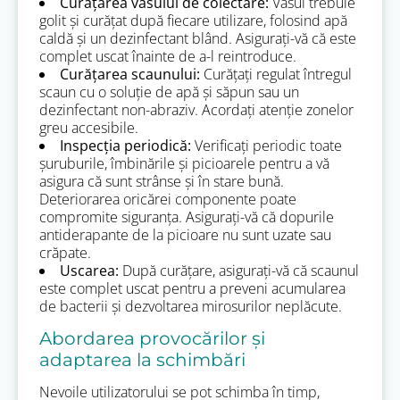
Curățarea vasului de colectare:
Vasul trebuie
golit și curățat după fiecare utilizare, folosind apă
caldă și un dezinfectant blând. Asigurați-vă că este
complet uscat înainte de a-l reintroduce.
Curățarea scaunului:
Curățați regulat întregul
scaun cu o soluție de apă și săpun sau un
dezinfectant non-abraziv. Acordați atenție zonelor
greu accesibile.
Inspecția periodică:
Verificați periodic toate
șuruburile, îmbinările și picioarele pentru a vă
asigura că sunt strânse și în stare bună.
Deteriorarea oricărei componente poate
compromite siguranța. Asigurați-vă că dopurile
antiderapante de la picioare nu sunt uzate sau
crăpate.
Uscarea:
După curățare, asigurați-vă că scaunul
este complet uscat pentru a preveni acumularea
de bacterii și dezvoltarea mirosurilor neplăcute.
Abordarea provocărilor și
adaptarea la schimbări
Nevoile utilizatorului se pot schimba în timp,