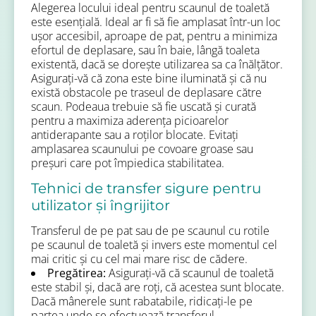
Alegerea locului ideal pentru scaunul de toaletă
este esențială. Ideal ar fi să fie amplasat într-un loc
ușor accesibil, aproape de pat, pentru a minimiza
efortul de deplasare, sau în baie, lângă toaleta
existentă, dacă se dorește utilizarea sa ca înălțător.
Asigurați-vă că zona este bine iluminată și că nu
există obstacole pe traseul de deplasare către
scaun. Podeaua trebuie să fie uscată și curată
pentru a maximiza aderența picioarelor
antiderapante sau a roților blocate. Evitați
amplasarea scaunului pe covoare groase sau
preșuri care pot împiedica stabilitatea.
Tehnici de transfer sigure pentru
utilizator și îngrijitor
Transferul de pe pat sau de pe scaunul cu rotile
pe scaunul de toaletă și invers este momentul cel
mai critic și cu cel mai mare risc de cădere.
Pregătirea:
Asigurați-vă că scaunul de toaletă
este stabil și, dacă are roți, că acestea sunt blocate.
Dacă mânerele sunt rabatabile, ridicați-le pe
partea unde se efectuează transferul.