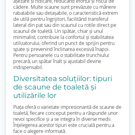
așezare și ridicare, reducând efortul și riscul de
cădere. Multe scaune sunt prevăzute cu mânere
rabatabile sau detașabile, o caracteristică extrem
de utilă pentru îngrijitori, facilitând transferul
lateral din pat sau din scaunul cu rotile direct pe
scaunul de toaletă. Un spătar, chiar și unul
minimalist, contribuie la confortul și stabilitatea
utilizatorului, oferind un punct de sprijin pentru
spate și prevenind înclinarea excesivă înapoi.
Pentru persoanele cu o stabilitate trunchiului
precară, un spătar înalt și ajustabil devine
indispensabil.
Diversitatea soluțiilor: tipuri
de scaune de toaletă și
utilizările lor
Piața oferă o varietate impresionantă de scaune de
toaletă, fiecare conceput pentru a răspunde unor
nevoi specifice și a se integra în diverse medii.
Înțelegerea acestor tipuri este crucială pentru a
face o alegere informată.