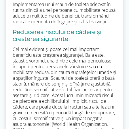
Implementarea unui scaun de toaletă adecvat în
rutina zilnică a unei persoane cu mobilitate redusă
aduce o multitudine de beneficii, transformând
radical experiența de îngrijire și calitatea vieții.
Reducerea riscului de cădere și
creșterea siguranței
Cel mai evident și poate cel mai important
beneficiu este creșterea siguranței. Baia este,
statistic vorbind, una dintre cele mai periculoase
încăperi pentru persoanele vârstnice sau cu
mobilitate redusă, din cauza suprafețelor umede și
a spațiilor înguste. Scaunul de toaletă oferă o bază
stabilă, mânere de sprijin și o înălțime ajustabilă,
reducând semnificativ efortul fizic necesar pentru
așezare și ridicare. Acest lucru minimizează riscul
de pierdere a echilibrului și, implicit, riscul de
cădere, care poate duce la fracturi sau alte leziuni
grave ce necesită o perioadă lungă de recuperare,
cu costuri semnificative și un impact negativ
asupra autonomiei (World Health Organization,