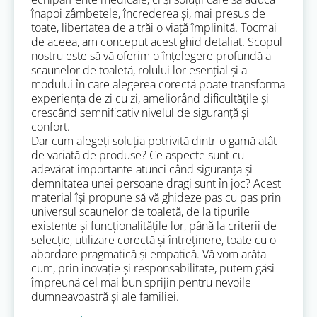
înapoi zâmbetele, încrederea și, mai presus de
toate, libertatea de a trăi o viață împlinită. Tocmai
de aceea, am conceput acest ghid detaliat. Scopul
nostru este să vă oferim o înțelegere profundă a
scaunelor de toaletă, rolului lor esențial și a
modului în care alegerea corectă poate transforma
experiența de zi cu zi, ameliorând dificultățile și
crescând semnificativ nivelul de siguranță și
confort.
Dar cum alegeți soluția potrivită dintr-o gamă atât
de variată de produse? Ce aspecte sunt cu
adevărat importante atunci când siguranța și
demnitatea unei persoane dragi sunt în joc? Acest
material își propune să vă ghideze pas cu pas prin
universul scaunelor de toaletă, de la tipurile
existente și funcționalitățile lor, până la criterii de
selecție, utilizare corectă și întreținere, toate cu o
abordare pragmatică și empatică. Vă vom arăta
cum, prin inovație și responsabilitate, putem găsi
împreună cel mai bun sprijin pentru nevoile
dumneavoastră și ale familiei.