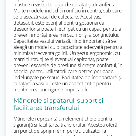
plastice rezistente, ușor de curățat și dezinfectat.
Multe modele includ un orificiu în centru, sub care
se plasează vasul de colectare. Acest vas,
detașabil, este esențial pentru gestionarea
deșeurilor și poate fi echipat cu un capac pentru a
preveni împrăștierea mirosurilor și a conținutului.
Capacitatea vasului variază, fiind important să se
aleagă un model cu o capacitate adecvată pentru a
minimiza frecvența golirii. Un șezut ergonomic, cu
margini rotunjite și eventual capitonat, poate
preveni escarele de presiune și crește confortul, în
special pentru utilizatorii care petrec perioade
îndelungate pe scaun. Facilitatea de îndepărtare și
curățare a vasului este un aspect critic pentru
menținerea unei igiene impecabile.
Mânerele și spătarul: suport și
facilitarea transferului
Mânerele reprezintă un element cheie pentru
siguranță și facilitarea transferului. Acestea oferă
un punct de sprijin ferm pentru utilizator la