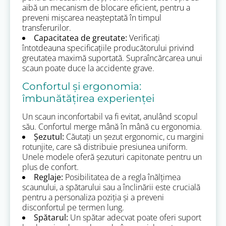
aibă un mecanism de blocare eficient, pentru a
preveni mișcarea neașteptată în timpul
transferurilor.
Capacitatea de greutate:
Verificați
întotdeauna specificațiile producătorului privind
greutatea maximă suportată. Supraîncărcarea unui
scaun poate duce la accidente grave.
Confortul și ergonomia:
îmbunătățirea experienței
Un scaun inconfortabil va fi evitat, anulând scopul
său. Confortul merge mână în mână cu ergonomia.
Șezutul:
Căutați un șezut ergonomic, cu margini
rotunjite, care să distribuie presiunea uniform.
Unele modele oferă șezuturi capitonate pentru un
plus de confort.
Reglaje:
Posibilitatea de a regla înălțimea
scaunului, a spătarului sau a înclinării este crucială
pentru a personaliza poziția și a preveni
disconfortul pe termen lung.
Spătarul:
Un spătar adecvat poate oferi suport