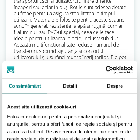
transportul ușor al utilizatorului între diferite
încăperi sau chiar în duș. Roțile sunt adesea dotate
cu frâne pentru a asigura stabilitatea în timpul
utilizării. Materialele folosite pentru aceste scaune
sunt, în general, rezistente la apă și rugină, cum ar
fi aluminiul sau PVC-ul special, ceea ce le face
ideale pentru utilizarea în baie, inclusiv sub duș.
Această multifuncționalitate reduce numărul de
transferuri, sporind siguranța și confortul
utilizatorului și ușurând munca îngrijitorilor. Ele pot
fi utilizate ca scaun de toaletă de sine stătător, ca
înălțător pentru toaletă sau ca scaun de duș,
reprezentând o investiție practică pentru nevoile
complexe de
mobilitate ale adulților
.
Consimțământ
Detalii
Despre
Scaune de toaletă bariatrice (XXXL):
soluții pentru greutăți sporite
Acest site utilizează cookie-uri
Pentru persoanele cu greutate corporală mai
Folosim cookie-uri pentru a personaliza conținutul și
mare, standardele obișnuite de siguranță și confort
nu sunt suficiente. Scaunele de toaletă bariatrice
anunțurile, pentru a oferi funcții de rețele sociale și pentru
sunt special concepute pentru a suporta greutăți
a analiza traficul. De asemenea, le oferim partenerilor de
mult mai mari, având cadre ranforsate, șezuturi
rețele sociale, de publicitate și de analize informații cu