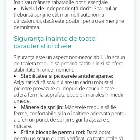
înalt sau mânere rabatabile pot fi esențiale.
Nivelul de independență dorit:
Scaunul ar
trebui să sprijine cât mai mult autonomia
utilizatorului, dacă este posibil, pentru a-i menține
demnitatea.
Siguranța înainte de toate:
caracteristici cheie
Siguranța este un aspect non-negociabil. Un scaun
de toaletă trebuie să prevină căzăturile și să ofere
stabilitate în orice moment.
Stabilitatea și picioarele antiderapante:
Asigurați-vă că scaunul are un cadru robust și
picioare prevăzute cu dopuri de cauciuc care
aderă ferm la suprafața podelei, mai ales în medii
umede.
Mânere de sprijin:
Mânerele trebuie să fie
ferme, confortabile și la o înălțime adecvată pentru
a oferi un punct de sprijin sigur la așezare și
ridicare.
Frâne blocabile pentru roți:
Dacă optați
pentru un scaun cu roți, verificați ca toate roțile să