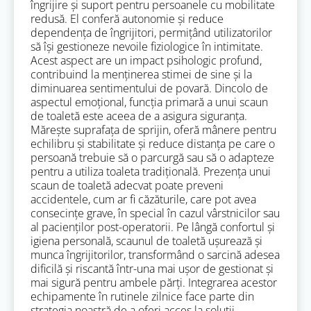
îngrijire și suport pentru persoanele cu mobilitate
redusă. El conferă autonomie și reduce
dependența de îngrijitori, permițând utilizatorilor
să își gestioneze nevoile fiziologice în intimitate.
Acest aspect are un impact psihologic profund,
contribuind la menținerea stimei de sine și la
diminuarea sentimentului de povară. Dincolo de
aspectul emoțional, funcția primară a unui scaun
de toaletă este aceea de a asigura siguranța.
Mărește suprafața de sprijin, oferă mânere pentru
echilibru și stabilitate și reduce distanța pe care o
persoană trebuie să o parcurgă sau să o adapteze
pentru a utiliza toaleta tradițională. Prezența unui
scaun de toaletă adecvat poate preveni
accidentele, cum ar fi căzăturile, care pot avea
consecințe grave, în special în cazul vârstnicilor sau
al pacienților post-operatorii. Pe lângă confortul și
igiena personală, scaunul de toaletă ușurează și
munca îngrijitorilor, transformând o sarcină adesea
dificilă și riscantă într-una mai ușor de gestionat și
mai sigură pentru ambele părți. Integrarea acestor
echipamente în rutinele zilnice face parte din
strategia noastră de a oferi acces la soluții