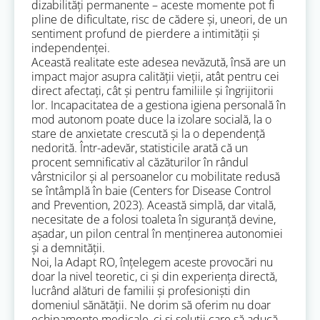
dizabilități permanente – aceste momente pot fi
pline de dificultate, risc de cădere și, uneori, de un
sentiment profund de pierdere a intimității și
independenței.
Această realitate este adesea nevăzută, însă are un
impact major asupra calității vieții, atât pentru cei
direct afectați, cât și pentru familiile și îngrijitorii
lor. Incapacitatea de a gestiona igiena personală în
mod autonom poate duce la izolare socială, la o
stare de anxietate crescută și la o dependență
nedorită. Într-adevăr, statisticile arată că un
procent semnificativ al căzăturilor în rândul
vârstnicilor și al persoanelor cu mobilitate redusă
se întâmplă în baie (Centers for Disease Control
and Prevention, 2023). Această simplă, dar vitală,
necesitate de a folosi toaleta în siguranță devine,
așadar, un pilon central în menținerea autonomiei
și a demnității.
Noi, la Adapt RO, înțelegem aceste provocări nu
doar la nivel teoretic, ci și din experiența directă,
lucrând alături de familii și profesioniști din
domeniul sănătății. Ne dorim să oferim nu doar
echipamente medicale, ci și soluții care să aducă