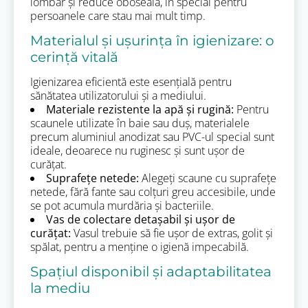
lombar și reduce oboseala, în special pentru
persoanele care stau mai mult timp.
Materialul și ușurința în igienizare: o
cerință vitală
Igienizarea eficientă este esențială pentru
sănătatea utilizatorului și a mediului.
Materiale rezistente la apă și rugină:
Pentru
scaunele utilizate în baie sau duș, materialele
precum aluminiul anodizat sau PVC-ul special sunt
ideale, deoarece nu ruginesc și sunt ușor de
curățat.
Suprafețe netede:
Alegeți scaune cu suprafețe
netede, fără fante sau colțuri greu accesibile, unde
se pot acumula murdăria și bacteriile.
Vas de colectare detașabil și ușor de
curățat:
Vasul trebuie să fie ușor de extras, golit și
spălat, pentru a menține o igienă impecabilă.
Spațiul disponibil și adaptabilitatea
la mediu