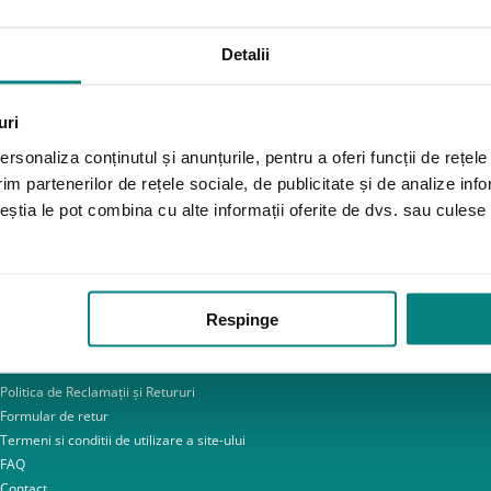
Detalii
uri
rsonaliza conținutul și anunțurile, pentru a oferi funcții de rețele
im partenerilor de rețele sociale, de publicitate și de analize info
o@adapt.ro
online chat
ceștia le pot combina cu alte informații oferite de dvs. sau culese î
Link-uri utile
Respinge
Despre noi
Politica de confidentialitate – GDPR
Politica de Cookies
Politica de Reclamații și Retururi
Formular de retur
Termeni si conditii de utilizare a site-ului
FAQ
Contact