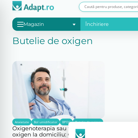
Magazin
Închiriere
Butelie de oxigen
Anxietate
Bol umidificator
BPOC
Butelie de oxigen
Oxigenoterapia sau terapia cu
oxigen la domiciliu: Ghidul