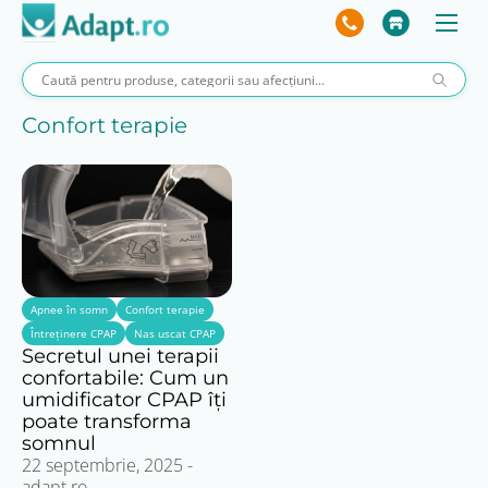
Confort terapie
Apnee în somn
Confort terapie
Întreținere CPAP
Nas uscat CPAP
Secretul unei terapii
confortabile: Cum un
umidificator CPAP îți
poate transforma
somnul
22 septembrie, 2025
-
adapt.ro