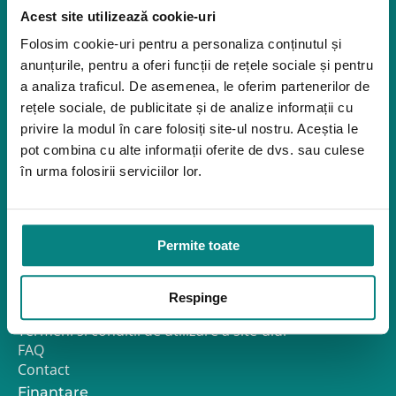
Închiriere platforme șenilate
Acest site utilizează cookie-uri
Închiriere rampe acces
Folosim cookie-uri pentru a personaliza conținutul și
Produse pentru adulţi
anunțurile, pentru a oferi funcții de rețele sociale și pentru
Apnee în somn
a analiza traficul. De asemenea, le oferim partenerilor de
Orteze
rețele sociale, de publicitate și de analize informații cu
Oxigenoterapia
privire la modul în care folosiți site-ul nostru. Aceștia le
pot combina cu alte informații oferite de dvs. sau culese
Paturi de spital si saltele
în urma folosirii serviciilor lor.
Service
Link-uri utile
Despre noi
Permite toate
Politica de confidentialitate – GDPR
Politica de Cookies
Politica de Reclamații și Retururi
Respinge
Formular de retur
Termeni si conditii de utilizare a site-ului
FAQ
Contact
Finantare