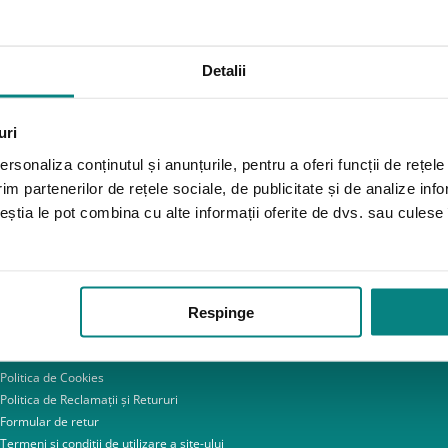
Detalii
uri
rsonaliza conținutul și anunțurile, pentru a oferi funcții de rețele
im partenerilor de rețele sociale, de publicitate și de analize info
ceștia le pot combina cu alte informații oferite de dvs. sau culese î
o@adapt.ro
online chat
Link-uri utile
Respinge
Despre noi
Politica de confidentialitate – GDPR
Politica de Cookies
Politica de Reclamații și Retururi
Formular de retur
Termeni si conditii de utilizare a site-ului