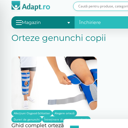
Magazin
Închiriere
Orteze genunchi copii
Afecțiuni Osgood-Schlatter
Alegere orteză
Dureri de genunchi
Întreținere dispozitive medicale
Ghid complet orteză de