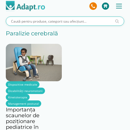
Paralizie cerebrală
Dispozitive medicale
Dizabilități neuromotorii
Kinetoterapie
Management postural
Importanța
scaunelor de
poziționare
pediatrice în