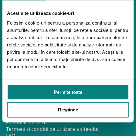
Importanța scaunelor de
Rampe pentru scaune cu rotile
poziționare pediatrice în
Bare de prindere și mânere de baie
recuperarea posturală
Acest site utilizează cookie-uri
Închiriere platforme șenilate
Închiriere rampe acces
Folosim cookie-uri pentru a personaliza conținutul și
anunțurile, pentru a oferi funcții de rețele sociale și pentru
Produse pentru adulţi
a analiza traficul. De asemenea, le oferim partenerilor de
Apnee în somn
rețele sociale, de publicitate și de analize informații cu
Orteze
privire la modul în care folosiți site-ul nostru. Aceștia le
Oxigenoterapia
pot combina cu alte informații oferite de dvs. sau culese
în urma folosirii serviciilor lor.
Paturi de spital si saltele
Service
Link-uri utile
Permite toate
Despre noi
Politica de confidentialitate – GDPR
Politica de Cookies
Respinge
Politica de Reclamații și Retururi
Formular de retur
Termeni si conditii de utilizare a site-ului
FAQ