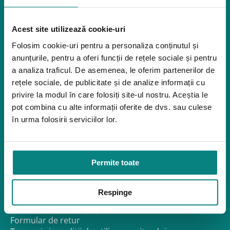
Dispozitive pentru urcarea scărilor
tehnologie.
Rampe pentru scaune cu rotile
Bare de prindere și mânere de baie
Acest site utilizează cookie-uri
Închiriere platforme șenilate
Folosim cookie-uri pentru a personaliza conținutul și
Închiriere rampe acces
anunțurile, pentru a oferi funcții de rețele sociale și pentru
Produse pentru adulţi
a analiza traficul. De asemenea, le oferim partenerilor de
Apnee în somn
rețele sociale, de publicitate și de analize informații cu
privire la modul în care folosiți site-ul nostru. Aceștia le
Orteze
pot combina cu alte informații oferite de dvs. sau culese
Oxigenoterapia
în urma folosirii serviciilor lor.
Paturi de spital si saltele
Service
Link-uri utile
Permite toate
Despre noi
Politica de confidentialitate – GDPR
Respinge
Politica de Cookies
Politica de Reclamații și Retururi
Formular de retur