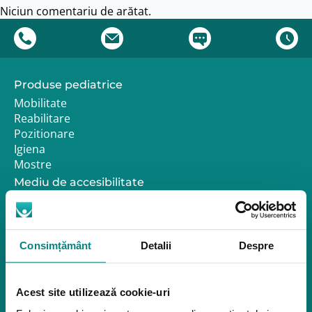
Niciun comentariu de arătat.
Produse pediatrice
Mobilitate
Reabilitare
Pozitionare
Igiena
Mostre
Mediu de accesibilitate
Dispozitive pentru urcarea scărilor
Rampe pentru scaune cu rotile
Bare de prindere și mânere de baie
Închiriere platforme șenilate
Consimțământ
Detalii
Despre
Închiriere rampe acces
Produse pentru adulţi
Acest site utilizează cookie-uri
Apnee în somn