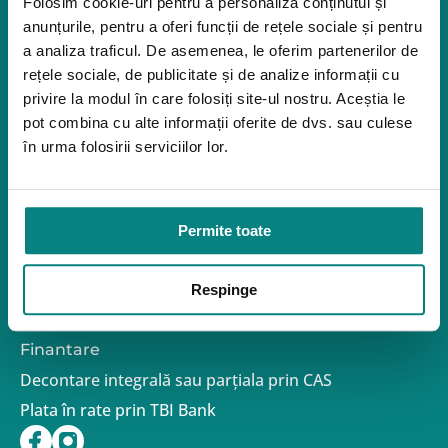
Folosim cookie-uri pentru a personaliza conținutul și
Orteze
anunțurile, pentru a oferi funcții de rețele sociale și pentru
Oxigenoterapia
a analiza traficul. De asemenea, le oferim partenerilor de
rețele sociale, de publicitate și de analize informații cu
Paturi de spital si saltele
privire la modul în care folosiți site-ul nostru. Aceștia le
Service
pot combina cu alte informații oferite de dvs. sau culese
Link-uri utile
în urma folosirii serviciilor lor.
Despre noi
Politica de confidentialitate – GDPR
Politica de Cookies
Permite toate
Politica de Reclamații și Retururi
Formular de retur
Termeni si conditii de utilizare a site-ului
Respinge
FAQ
Contact
Finantare
Decontare integrală sau parțiala prin CAS
Plata în rate prin TBI Bank