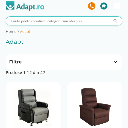
Home
>
Adapt
Adapt
Filtre
Produse 1-12 din 47
Preț
 lei
0 lei
1 lei
0 lei
Brand
ADAPT BG