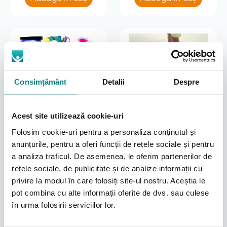
1 Lună
1 Săptămână
2 Saptamani
Potrivit pentru
Pat cu 4 sectiuni si nu numai
Consimțământ
Detalii
Despre
Jucărie pentru mediu
multisenzorial Panou
Acest site utilizează cookie-uri
SQUIDGE
Kit complet echipamente
Folosim cookie-uri pentru a personaliza conținutul și
pentru cameră senzorială
anunțurile, pentru a oferi funcții de rețele sociale și pentru
a analiza traficul. De asemenea, le oferim partenerilor de
10797
1080
lei
lei
rețele sociale, de publicitate și de analize informații cu
Adaugă în coș
Adaugă în coș
privire la modul în care folosiți site-ul nostru. Aceștia le
pot combina cu alte informații oferite de dvs. sau culese
în urma folosirii serviciilor lor.