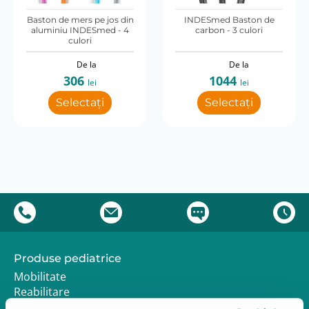
Greutate maximă (kg)
Baston de mers pe jos din
INDESmed Baston de
aluminiu INDESmed - 4
carbon - 3 culori
100
140
culori
Greutate produs (kg)
De la
De la
306
1044
lei
lei
0.150
Selectați
Selectați
Produse pediatrice
Mobilitate
Reabilitare
Pozitionare