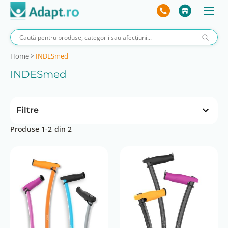
Home
>
INDESmed
INDESmed
Filtre
Produse 1-2 din 2
Preț
 lei
305 lei
5 lei
305 lei
*Dimensiuni disponibile
L
M
S
XL