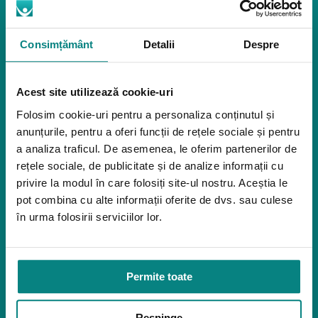
Igiena
Mostre
Consimțământ
Detalii
Despre
Mediu de accesibilitate
Dispozitive pentru urcarea scărilor
Rampe pentru scaune cu rotile
Acest site utilizează cookie-uri
Bare de prindere și mânere de baie
Închiriere platforme șenilate
Folosim cookie-uri pentru a personaliza conținutul și
Închiriere rampe acces
anunțurile, pentru a oferi funcții de rețele sociale și pentru
a analiza traficul. De asemenea, le oferim partenerilor de
Produse pentru adulţi
rețele sociale, de publicitate și de analize informații cu
Apnee în somn
privire la modul în care folosiți site-ul nostru. Aceștia le
Orteze
pot combina cu alte informații oferite de dvs. sau culese
Oxigenoterapia
în urma folosirii serviciilor lor.
Paturi de spital si saltele
Service
Permite toate
Link-uri utile
Despre noi
Respinge