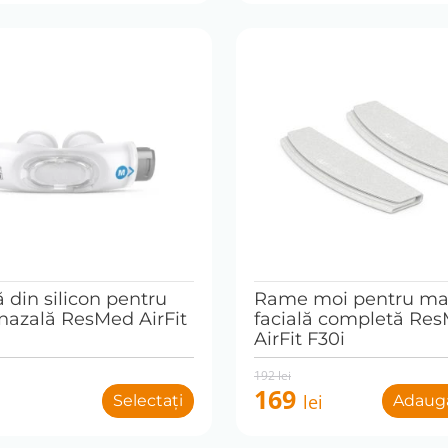
 din silicon pentru
Rame moi pentru ma
nazală ResMed AirFit
facială completă Re
AirFit F30i
Original
Current
192
lei
price
price
169
i
lei
Selectați
Adaugă
was:
is:
192 lei.
169 lei.