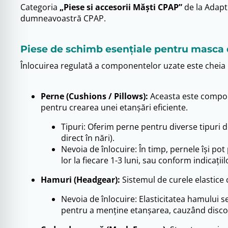
Categoria
„Piese si accesorii Măști CPAP”
de la Adapt
dumneavoastră CPAP.
Piese de schimb esențiale pentru masca 
Înlocuirea regulată a componentelor uzate este cheia pe
Perne (Cushions / Pillows):
Aceasta este componen
pentru crearea unei etanșări eficiente.
Tipuri: Oferim perne pentru diverse tipuri d
direct în nări).
Nevoia de înlocuire: În timp, pernele își po
lor la fiecare 1-3 luni, sau conform indicaț
Hamuri (Headgear):
Sistemul de curele elastice 
Nevoia de înlocuire: Elasticitatea hamului 
pentru a menține etanșarea, cauzând disconf