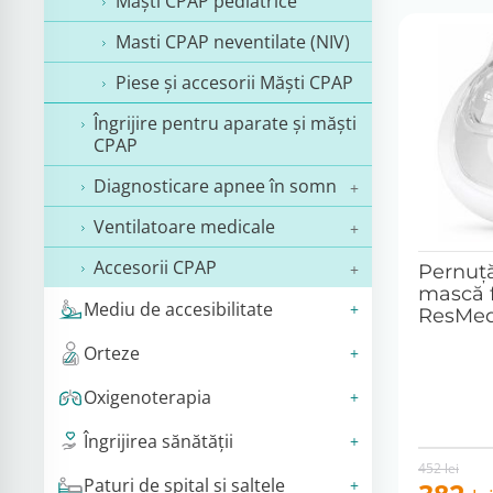
Măşti CPAP pediatrice
Masti CPAP neventilate (NIV)
Piese și accesorii Măști CPAP
Îngrijire pentru aparate și măști
CPAP
Diagnosticare apnee în somn
Ventilatoare medicale
Accesorii CPAP
Pernuță
mască 
Mediu de accesibilitate
ResMed 
Orteze
Oxigenoterapia
Îngrijirea sănătății
Original
Current
452
lei
Paturi de spital si saltele
price
price