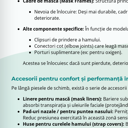
Cadre de mască (Mask Frames):
Structura princ
Nevoia de înlocuire: Deși mai durabile, cadr
deteriorate.
Alte componente specifice:
În funcție de modelu
Clipsuri de prindere a hamului.
Conectori cot (elbow joints) care leagă masc
Porturi suplimentare (ex: pentru oxigen).
Acestea se înlocuiesc dacă sunt pierdute, deterio
Accesorii pentru confort și performanță 
Pe lângă piesele de schimb, există o serie de accesori
Linere pentru mască (mask liners):
Bariere subț
absorbi transpirația și uleiurile faciale (protejând 
Pad-uri nazale / pentru puntea nasului:
Perniț
Reduc presiunea exercitată în această zonă sensibi
Huse pentru curelele hamului (strap covers):
B