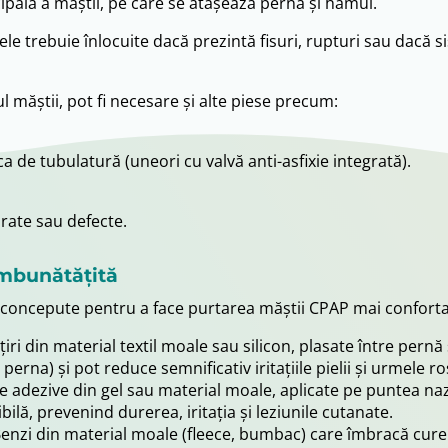
ipală a măștii, pe care se atașează perna și hamul.
ele trebuie înlocuite dacă prezintă fisuri, rupturi sau dacă
l măștii, pot fi necesare și alte piese precum:
a de tubulatură (uneori cu valvă anti-asfixie integrată).
rate sau defecte.
îmbunătățită
i concepute pentru a face purtarea măștii CPAP mai conforta
iri din material textil moale sau silicon, plasate între pernă
perna) și pot reduce semnificativ iritațiile pielii și urmele roș
e adezive din gel sau material moale, aplicate pe puntea naz
lă, prevenind durerea, iritația și leziunile cutanate.
enzi din material moale (fleece, bumbac) care îmbracă curel