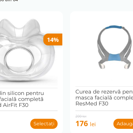
14%
Curea de rezervă pen
in silicon pentru
masca facială compl
facială completă
ResMed F30
AirFit F30
Original
Current
200
lei
price
price
176
i
lei
Selectați
Adaugă
was:
is:
200 lei.
176 lei.