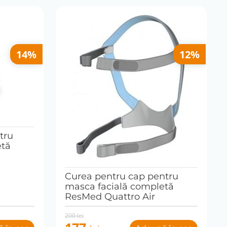
14%
12%
tru
etă
Curea pentru cap pentru
masca facială completă
ResMed Quattro Air
Original
Current
200
lei
price
price