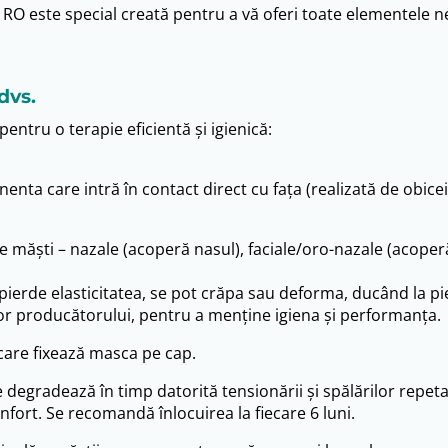
 RO este special creată pentru a vă oferi toate elementele n
dvs.
ntru o terapie eficientă și igienică:
ta care intră în contact direct cu fața (realizată de obicei
e măști – nazale (acoperă nasul), faciale/oro-nazale (acoper
t pierde elasticitatea, se pot crăpa sau deforma, ducând la p
iilor producătorului, pentru a menține igiena și performanța.
care fixează masca pe cap.
se degradează în timp datorită tensionării și spălărilor repe
ort. Se recomandă înlocuirea la fiecare 6 luni.