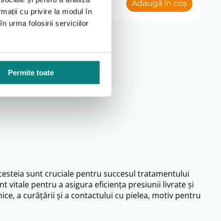
 în coș
Adaugă în coș
rmații cu privire la modul în
n urma folosirii serviciilor
7
Permite toate
acesteia sunt cruciale pentru succesul tratamentului
 vitale pentru a asigura eficiența presiunii livrate și
ice, a curățării și a contactului cu pielea, motiv pentru