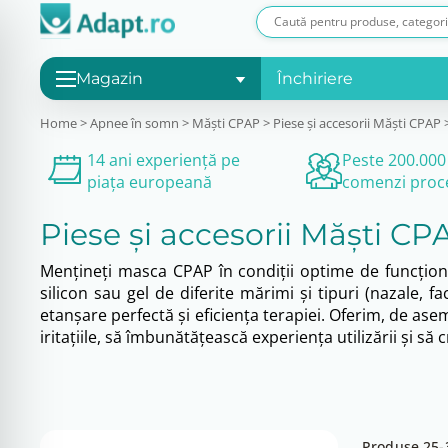
Magazin
Închiriere
Home
>
Apnee în somn
>
Măşti CPAP
>
Piese și accesorii Măști CPAP
14 ani experiență pe
Peste 200.000
piața europeană
comenzi proc
Piese și accesorii Măști CP
Mențineți masca CPAP în condiții optime de funcționa
silicon sau gel de diferite mărimi și tipuri (nazale, 
etanșare perfectă și eficiența terapiei. Oferim, de a
iritațiile, să îmbunătățească experiența utilizării și 
Produse 25-