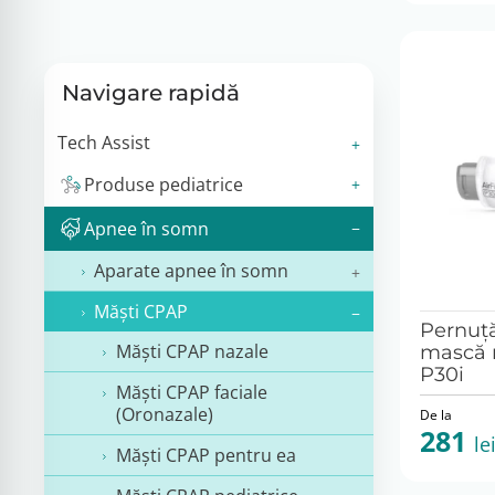
Navigare rapidă
Tech Assist
Produse pediatrice
Apnee în somn
Aparate apnee în somn
Măşti CPAP
Pernuță
Măşti CPAP nazale
mască 
P30i
Măşti CPAP faciale
(Oronazale)
De la
281
le
Măşti CPAP pentru ea