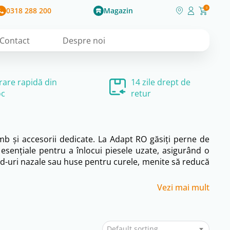
0318 288 200
Magazin
0
Contact
Despre noi
vrare rapidă din
14 zile drept de
oc
retur
mb și accesorii dedicate. La Adapt RO găsiți perne de
e esențiale pentru a înlocui piesele uzate, asigurând o
ad-uri nazale sau huse pentru curele, menite să reducă
Vezi mai mult
Default sorting