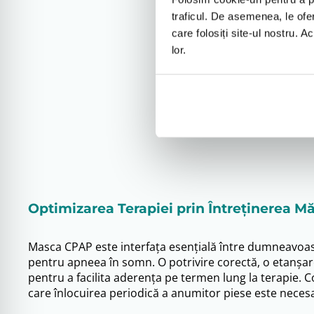
343
le
was:
is:
traficul. De asemenea, le ofer
398 lei.
343 lei.
care folosiți site-ul nostru. A
lor.
Optimizarea Terapiei prin Întreținerea M
Masca CPAP este interfața esențială între dumneavoastr
pentru apneea în somn. O potrivire corectă, o etanșare b
pentru a facilita aderența pe termen lung la terapie. Co
care înlocuirea periodică a anumitor piese este neces