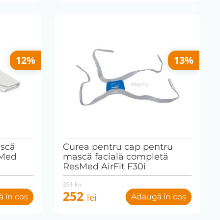
12%
13%
scă
Curea pentru cap pentru
sMed
mască facială completă
ResMed AirFit F30i
Original
Current
291
lei
price
price
252
lei
 în coș
Adaugă în coș
was:
is:
291 lei.
252 lei.