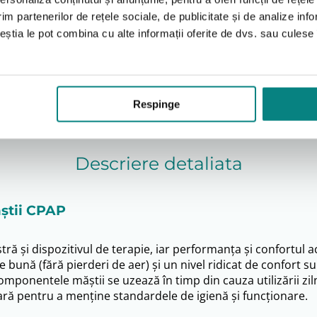
177
i
lei
Adaugă în coș
Adaugă
was:
is:
im partenerilor de rețele sociale, de publicitate și de analize info
200 lei.
177 lei.
ceștia le pot combina cu alte informații oferite de dvs. sau culese î
1
2
3
4
5
6
Respinge
Descriere detaliata
ăștii CPAP
ă și dispozitivul de terapie, iar performanța și confortul 
ună (fără pierderi de aer) și un nivel ridicat de confort sunt
mponentele măștii se uzează în timp din cauza utilizării ziln
ară pentru a menține standardele de igienă și funcționare.