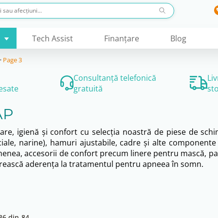
Tech Assist
Finanţare
Blog
>
Page 3
Consultanță telefonică
Li
esate
gratuită
st
AP
re, igienă și confort cu selecția noastră de piese de schi
faciale, narine), hamuri ajustabile, cadre și alte component
semenea, accesorii de confort precum linere pentru mască, p
să crească aderența la tratamentul pentru apneea în somn.
36 din 84