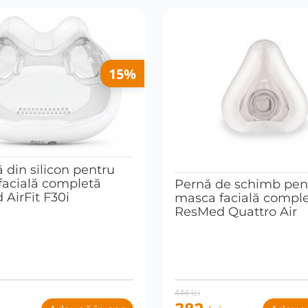
15%
 din silicon pentru
facială completă
Pernă de schimb pen
AirFit F30i
masca facială compl
ResMed Quattro Air
Original
Current
444
lei
price
price