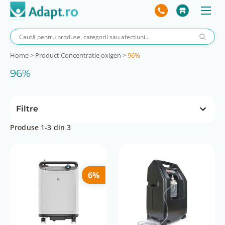
Home
>
Product Concentratie oxigen
>
96%
96%
Filtre
Produse 1-3 din 3
Preț
 lei
400 lei
0 lei
400 lei
6%
Altitudinea de operare
0 până la 1828m
Consum de energie (W)