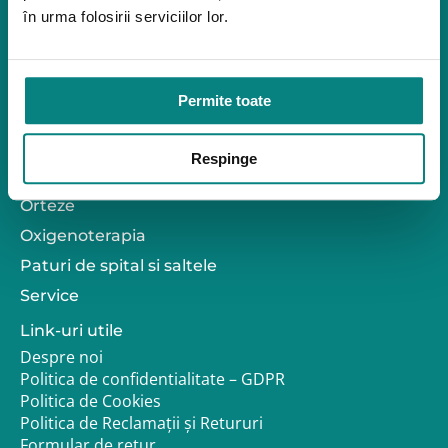
Mediu de accesibilitate
în urma folosirii serviciilor lor.
Dispozitive pentru urcarea scărilor
Rampe pentru scaune cu rotile
Bare de prindere și mânere de baie
Închiriere platforme șenilate
Permite toate
Închiriere rampe acces
Produse pentru adulţi
Respinge
Apnee în somn
Orteze
Oxigenoterapia
Paturi de spital si saltele
Service
Link-uri utile
Despre noi
Politica de confidentialitate – GDPR
Politica de Cookies
Politica de Reclamații și Retururi
Formular de retur