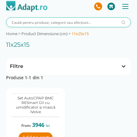
Home
>
Product Dimensiune (cm)
>
11x25x15
11x25x15
Filtre
Produse 1-1 din 1
Incarcator auto
Da
Set AutoCPAP BMC
RESmart GII cu
Monitorizare la distanță
umidificator și mască
iVolve
Nu
3946
From:
lei
Nivel sunet
30 dB