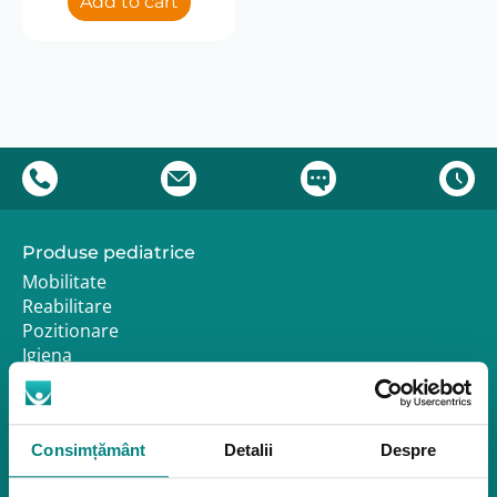
Add to cart
Presiune
4-20 cmH2O
START/STOP Automat
Da
Greutate
1.2
Produse pediatrice
Mobilitate
Reabilitare
Pozitionare
Igiena
Mostre
Mediu de accesibilitate
Dispozitive pentru urcarea scărilor
Consimțământ
Detalii
Despre
Rampe pentru scaune cu rotile
Bare de prindere și mânere de baie