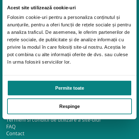
Închiriere platforme șenilate
Acest site utilizează cookie-uri
Închiriere rampe acces
Folosim cookie-uri pentru a personaliza conținutul și
Produse pentru adulţi
anunțurile, pentru a oferi funcții de rețele sociale și pentru
Apnee în somn
a analiza traficul. De asemenea, le oferim partenerilor de
Orteze
rețele sociale, de publicitate și de analize informații cu
privire la modul în care folosiți site-ul nostru. Aceștia le
Oxigenoterapia
pot combina cu alte informații oferite de dvs. sau culese
Paturi de spital si saltele
în urma folosirii serviciilor lor.
Service
Link-uri utile
Despre noi
Permite toate
Politica de confidentialitate – GDPR
Politica de Cookies
Politica de Reclamații și Retururi
Respinge
Formular de retur
Termeni si conditii de utilizare a site-ului
FAQ
Contact