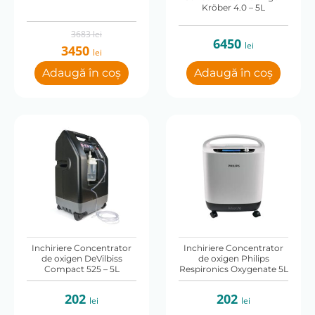
Kröber 4.0 – 5L
Original
Current
3683
lei
6450
price
price
lei
3450
lei
was:
is:
3683 lei.
3450 lei.
Adaugă în coș
Adaugă în coș
Inchiriere Concentrator
Inchiriere Concentrator
de oxigen DeVilbiss
de oxigen Philips
Compact 525 – 5L
Respironics Oxygenate 5L
202
202
lei
lei