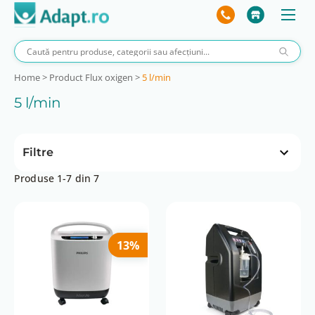
Home
>
Product Flux oxigen
>
5 l/min
5 l/min
Filtre
Produse 1-7 din 7
Preț
 lei
202 lei
0 lei
202 lei
13%
Altitudinea de operare
0 până la 1828m
0 până la 2286 metri
Concentratie oxigen