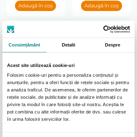
Adaugă în coș
Adaugă în coș
Consimțământ
Detalii
Despre
Acest site utilizează cookie-uri
Folosim cookie-uri pentru a personaliza conținutul și
Concentrator de Oxigen
anunțurile, pentru a oferi funcții de rețele sociale și pentru
EverFlo – Respironics
a analiza traficul. De asemenea, le oferim partenerilor de
PHILIPS – 5L
rețele sociale, de publicitate și de analize informații cu
4762
privire la modul în care folosiți site-ul nostru. Aceștia le
lei
pot combina cu alte informații oferite de dvs. sau culese
Adaugă în coș
în urma folosirii serviciilor lor.