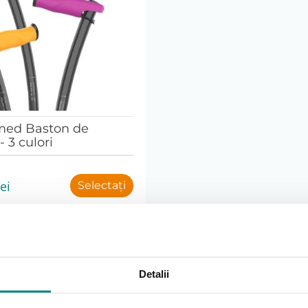
ed Baston de
- 3 culori
lei
Selectați
Detalii