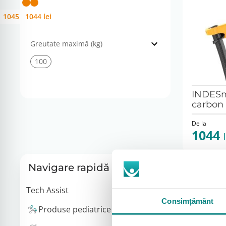
1045 lei
1044 lei
1045 lei
1044 lei
Greutate maximă (kg)
100
INDESm
carbon 
De la
1044
Navigare rapidă
Tech Assist
Consimțământ
Produse pediatrice