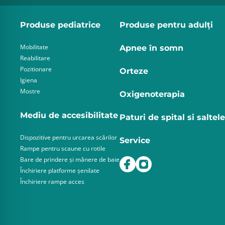
Produse pediatrice
Produse pentru adulţi
Mobilitate
Apnee în somn
Reabilitare
Pozitionare
Orteze
Igiena
Mostre
Oxigenoterapia
Mediu de accesibilitate
Paturi de spital si saltele
Dispozitive pentru urcarea scărilor
Service
Rampe pentru scaune cu rotile
Bare de prindere și mânere de baie
Închiriere platforme șenilate
Închiriere rampe acces