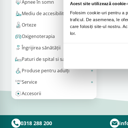
Apnee în somn
Acest site utilizează cookie-
Folosim cookie-uri pentru a pe
Mediu de accesibilitate
traficul. De asemenea, le ofer
Orteze
care folosiți site-ul nostru. A
lor.
Oxigenoterapia
Îngrijirea sănătății
Paturi de spital si saltele
Produse pentru adulţi
Service
Accesorii
0318 288 200
inf