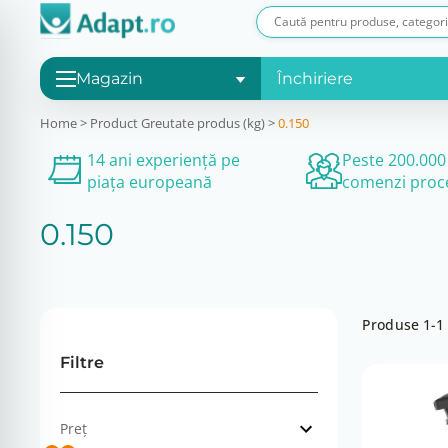
Magazin
Închiriere
Home
>
Product Greutate produs (kg)
>
0.150
14 ani experiență pe
Peste 200.000
piața europeană
comenzi proc
0.150
Produse 1-1 
Filtre
Preț