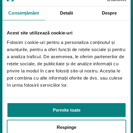
Reabilitare
Pozitionare
Igiena
Consimțământ
Detalii
Despre
Mostre
Mediu de accesibilitate
Acest site utilizează cookie-uri
Dispozitive pentru urcarea scărilor
Rampe pentru scaune cu rotile
Folosim cookie-uri pentru a personaliza conținutul și
Bare de prindere și mânere de baie
anunțurile, pentru a oferi funcții de rețele sociale și pentru
Închiriere platforme șenilate
a analiza traficul. De asemenea, le oferim partenerilor de
Închiriere rampe acces
rețele sociale, de publicitate și de analize informații cu
Produse pentru adulţi
privire la modul în care folosiți site-ul nostru. Aceștia le
pot combina cu alte informații oferite de dvs. sau culese
Apnee în somn
în urma folosirii serviciilor lor.
Orteze
Oxigenoterapia
Paturi de spital si saltele
Permite toate
Service
Link-uri utile
Respinge