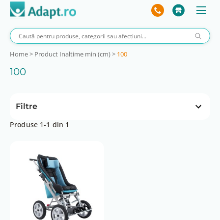
Home
>
Product Inaltime min (cm)
>
100
100
Filtre
Produse 1-1 din 1
Inaltime max (cm)
130
160
180
Inaltime pliat (cm)
34
40
Inclinare sezut (°)
15, 20, 25