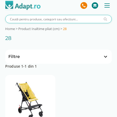
Home
>
Product Inaltime pliat (cm)
>
28
28
Filtre
Produse 1-1 din 1
Inclinare sezut (°)
25
Inclinare spatar (°)
95
Latime pliat (cm)
36