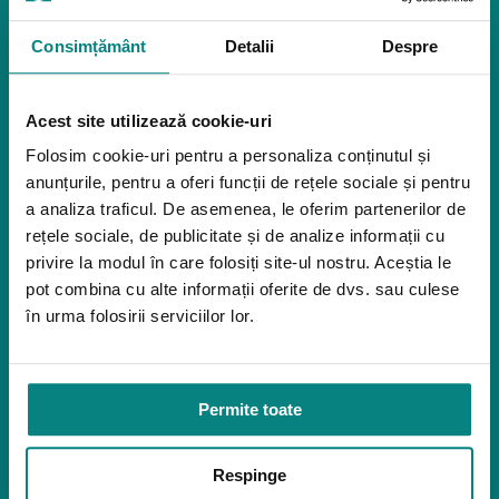
Pozitionare
Igiena
Consimțământ
Detalii
Despre
Mostre
Mediu de accesibilitate
Acest site utilizează cookie-uri
Dispozitive pentru urcarea scărilor
Rampe pentru scaune cu rotile
Folosim cookie-uri pentru a personaliza conținutul și
Bare de prindere și mânere de baie
anunțurile, pentru a oferi funcții de rețele sociale și pentru
Închiriere platforme șenilate
a analiza traficul. De asemenea, le oferim partenerilor de
Închiriere rampe acces
rețele sociale, de publicitate și de analize informații cu
Produse pentru adulţi
privire la modul în care folosiți site-ul nostru. Aceștia le
pot combina cu alte informații oferite de dvs. sau culese
Apnee în somn
în urma folosirii serviciilor lor.
Orteze
Oxigenoterapia
Paturi de spital si saltele
Permite toate
Service
Link-uri utile
Respinge
Despre noi