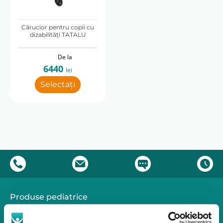
Lungime pliat (cm)
Cărucior pentru copii cu
120
dizabilităţi TATALU
Pliabil
De la
6440
lei
Da
Selectați
Produse pediatrice
Mobilitate
Reabilitare