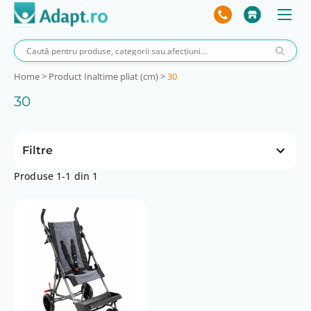
Home
>
Product Inaltime pliat (cm)
>
30
30
Filtre
Produse 1-1 din 1
Inclinare spatar (°)
95
Latime pliat (cm)
32
Lungime pliat (cm)
120