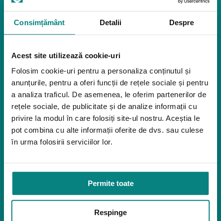
Reabilitare
Pozitionare
Consimțământ
Detalii
Despre
Igiena
Mostre
Mediu de accesibilitate
Acest site utilizează cookie-uri
Dispozitive pentru urcarea scărilor
Rampe pentru scaune cu rotile
Folosim cookie-uri pentru a personaliza conținutul și
Bare de prindere și mânere de baie
anunțurile, pentru a oferi funcții de rețele sociale și pentru
Închiriere platforme șenilate
a analiza traficul. De asemenea, le oferim partenerilor de
Închiriere rampe acces
rețele sociale, de publicitate și de analize informații cu
privire la modul în care folosiți site-ul nostru. Aceștia le
Produse pentru adulţi
pot combina cu alte informații oferite de dvs. sau culese
Apnee în somn
în urma folosirii serviciilor lor.
Orteze
Oxigenoterapia
Paturi de spital si saltele
Permite toate
Service
Link-uri utile
Respinge