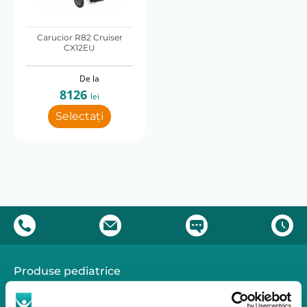
119,4
121,9
127
134,6
Carucior R82 Cruiser
Marime
CX12EU
Marime 1
Marime 2
Marime 3
Marime 4
De la
Marime 5
8126
lei
Selectați
Produse pediatrice
Mobilitate
Reabilitare