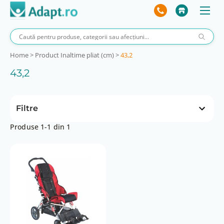
Home
>
Product Inaltime pliat (cm)
>
43,2
43,2
Filtre
Produse 1-1 din 1
Preț
 lei
8126 lei
3 lei
8126 lei
Latime pliat (cm)
38,1
40,6
Lungime pliat (cm)