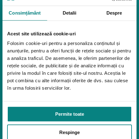
Pozitionare
Igiena
Consimțământ
Detalii
Despre
Mostre
Mediu de accesibilitate
Acest site utilizează cookie-uri
Dispozitive pentru urcarea scărilor
Rampe pentru scaune cu rotile
Folosim cookie-uri pentru a personaliza conținutul și
Bare de prindere și mânere de baie
anunțurile, pentru a oferi funcții de rețele sociale și pentru
Închiriere platforme șenilate
a analiza traficul. De asemenea, le oferim partenerilor de
Închiriere rampe acces
rețele sociale, de publicitate și de analize informații cu
Produse pentru adulţi
privire la modul în care folosiți site-ul nostru. Aceștia le
pot combina cu alte informații oferite de dvs. sau culese
Apnee în somn
în urma folosirii serviciilor lor.
Orteze
Oxigenoterapia
Paturi de spital si saltele
Permite toate
Service
Link-uri utile
Respinge
Despre noi