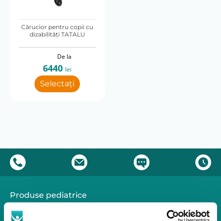
Lungime pliat (cm)
Cărucior pentru copii cu
120
dizabilităţi TATALU
Pliabil
De la
6440
lei
Da
Selectați
Produse pediatrice
Mobilitate
Reabilitare