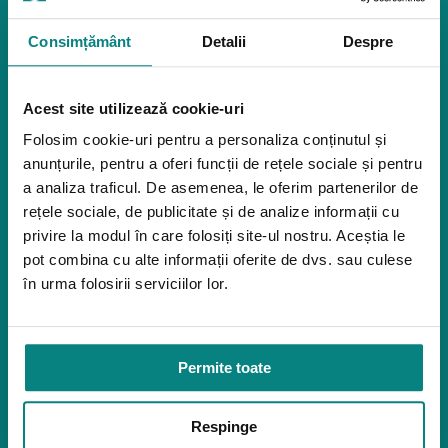
Pozitionare
Igiena
Consimțământ
Detalii
Despre
Mostre
Mediu de accesibilitate
Acest site utilizează cookie-uri
Dispozitive pentru urcarea scărilor
Rampe pentru scaune cu rotile
Folosim cookie-uri pentru a personaliza conținutul și
Bare de prindere și mânere de baie
anunțurile, pentru a oferi funcții de rețele sociale și pentru
Închiriere platforme șenilate
a analiza traficul. De asemenea, le oferim partenerilor de
Închiriere rampe acces
rețele sociale, de publicitate și de analize informații cu
Produse pentru adulţi
privire la modul în care folosiți site-ul nostru. Aceștia le
pot combina cu alte informații oferite de dvs. sau culese
Apnee în somn
în urma folosirii serviciilor lor.
Orteze
Oxigenoterapia
Paturi de spital si saltele
Permite toate
Service
Link-uri utile
Respinge
Despre noi