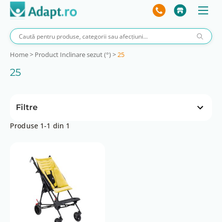
Home
>
Product Inclinare sezut (°)
>
25
25
Filtre
Produse 1-1 din 1
Inaltime pliat (cm)
28
Inclinare spatar (°)
95
Latime pliat (cm)
36