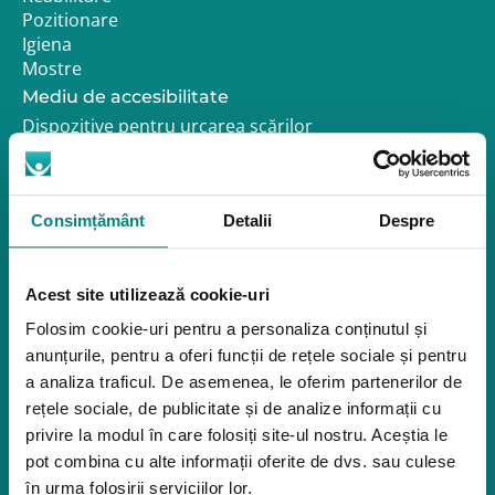
Pozitionare
Igiena
Mostre
Mediu de accesibilitate
Dispozitive pentru urcarea scărilor
Rampe pentru scaune cu rotile
Bare de prindere și mânere de baie
Închiriere platforme șenilate
Închiriere rampe acces
Consimțământ
Detalii
Despre
Produse pentru adulţi
Apnee în somn
Acest site utilizează cookie-uri
Orteze
Folosim cookie-uri pentru a personaliza conținutul și
Oxigenoterapia
anunțurile, pentru a oferi funcții de rețele sociale și pentru
a analiza traficul. De asemenea, le oferim partenerilor de
Paturi de spital si saltele
rețele sociale, de publicitate și de analize informații cu
Service
privire la modul în care folosiți site-ul nostru. Aceștia le
Link-uri utile
pot combina cu alte informații oferite de dvs. sau culese
Despre noi
în urma folosirii serviciilor lor.