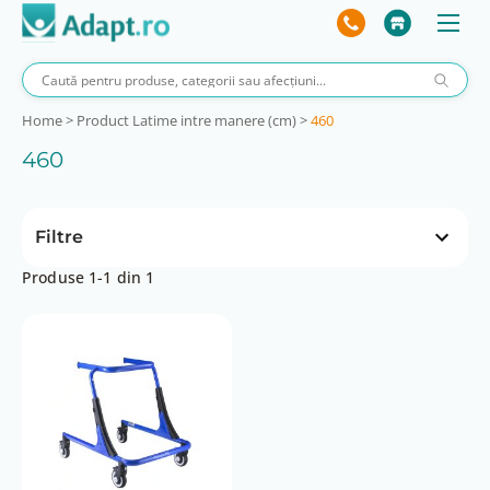
Home
>
Product Latime intre manere (cm)
>
460
460
Filtre
Produse 1-1 din 1
Preț
 lei
3191 lei
8 lei
3191 lei
Marime
Marime 1
Marime 2
Marime 3