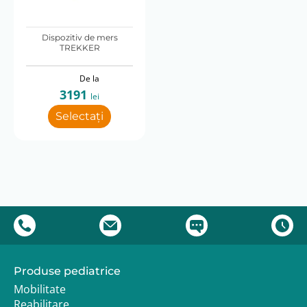
Dispozitiv de mers
TREKKER
De la
3191
lei
Selectați
Produse pediatrice
Mobilitate
Reabilitare