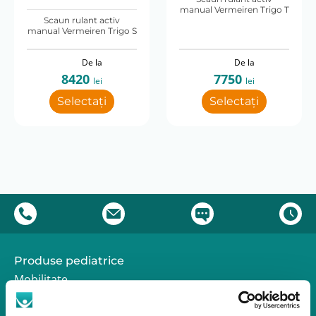
manual Vermeiren Trigo T
Scaun rulant activ
manual Vermeiren Trigo S
De la
De la
8420
7750
lei
lei
Selectați
Selectați
Produse pediatrice
Mobilitate
Reabilitare
Pozitionare