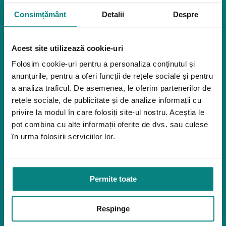
Igiena
Consimțământ
Detalii
Despre
Mostre
Mediu de accesibilitate
Dispozitive pentru urcarea scărilor
Acest site utilizează cookie-uri
Rampe pentru scaune cu rotile
Folosim cookie-uri pentru a personaliza conținutul și
Bare de prindere și mânere de baie
anunțurile, pentru a oferi funcții de rețele sociale și pentru
Închiriere platforme șenilate
Închiriere rampe acces
a analiza traficul. De asemenea, le oferim partenerilor de
rețele sociale, de publicitate și de analize informații cu
Produse pentru adulţi
privire la modul în care folosiți site-ul nostru. Aceștia le
Apnee în somn
pot combina cu alte informații oferite de dvs. sau culese
Orteze
în urma folosirii serviciilor lor.
Oxigenoterapia
Paturi de spital si saltele
Permite toate
Service
Link-uri utile
Respinge
Despre noi
Politica de confidentialitate – GDPR