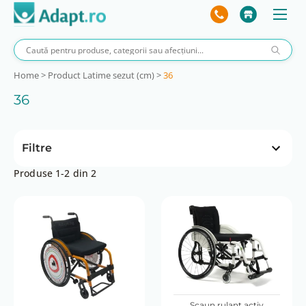
Home
>
Product Latime sezut (cm)
>
36
36
Filtre
Produse 1-2 din 2
Preț
 lei
7750 lei
0 lei
7750 lei
Scaun rulant activ