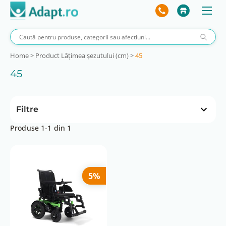
Home
>
Product Lățimea șezutului (cm)
>
45
45
Filtre
Produse 1-1 din 1
Adâncime șezut (cm)
38-50
Autonomie per încărcare (km)
5%
28
Greutate utilizator max (kg)
130