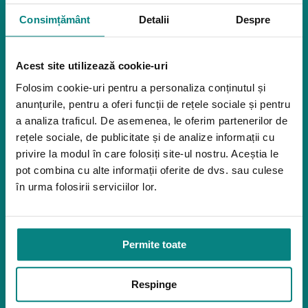
Igiena
Consimțământ
Detalii
Despre
Mostre
Mediu de accesibilitate
Dispozitive pentru urcarea scărilor
Acest site utilizează cookie-uri
Rampe pentru scaune cu rotile
Folosim cookie-uri pentru a personaliza conținutul și
Bare de prindere și mânere de baie
anunțurile, pentru a oferi funcții de rețele sociale și pentru
Închiriere platforme șenilate
Închiriere rampe acces
a analiza traficul. De asemenea, le oferim partenerilor de
rețele sociale, de publicitate și de analize informații cu
Produse pentru adulţi
privire la modul în care folosiți site-ul nostru. Aceștia le
Apnee în somn
pot combina cu alte informații oferite de dvs. sau culese
Orteze
în urma folosirii serviciilor lor.
Oxigenoterapia
Paturi de spital si saltele
Permite toate
Service
Link-uri utile
Respinge
Despre noi
Politica de confidentialitate – GDPR