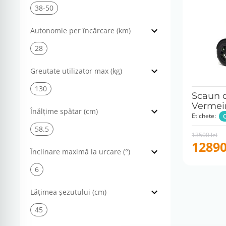
38-50
Autonomie per încărcare (km)
28
Greutate utilizator max (kg)
130
Scaun c
Vermeir
Înălțime spătar (cm)
Etichete:
58.5
Original
Current
13500
lei
price
price
1289
was:
is:
Înclinare maximă la urcare (°)
13500 lei.
12890 lei.
6
Lățimea șezutului (cm)
45