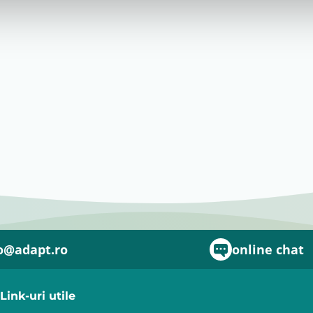
o@adapt.ro
online chat
Link-uri utile