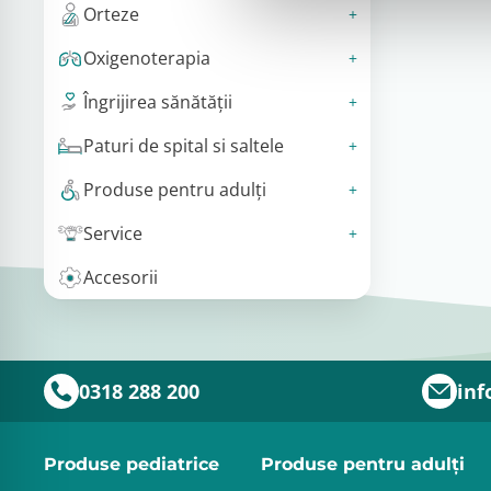
Orteze
Oxigenoterapia
Îngrijirea sănătății
Paturi de spital si saltele
Produse pentru adulţi
Service
Accesorii
0318 288 200
inf
Produse pediatrice
Produse pentru adulţi