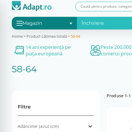
Magazin
Închiriere
Home
>
Product Lățimea totală
>
58-64
14 ani experiență pe
Peste 200.000
piața europeană
comenzi proc
58-64
Produse 1-1 
Filtre
Adâncime șezut (cm)