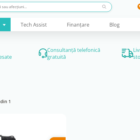
Tech Assist
Finanţare
Blog
Consultanță telefonică
Li
esate
gratuită
st
din 1