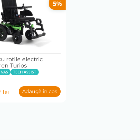
5%
u rotile electric
en Turios
CNAS
TECH ASSIST
0
lei
Adaugă în coș