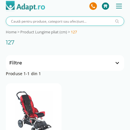
Home
>
Product Lungime pliat (cm)
>
127
127
Filtre
Produse 1-1 din 1
Preț
 lei
8126 lei
3 lei
8126 lei
Inaltime pliat (cm)
43,2
Latime pliat (cm)