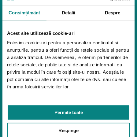
Pozitionare
Igiena
Consimțământ
Detalii
Despre
Mostre
Mediu de accesibilitate
Acest site utilizează cookie-uri
Dispozitive pentru urcarea scărilor
Rampe pentru scaune cu rotile
Folosim cookie-uri pentru a personaliza conținutul și
Bare de prindere și mânere de baie
anunțurile, pentru a oferi funcții de rețele sociale și pentru
Închiriere platforme șenilate
a analiza traficul. De asemenea, le oferim partenerilor de
Închiriere rampe acces
rețele sociale, de publicitate și de analize informații cu
Produse pentru adulţi
privire la modul în care folosiți site-ul nostru. Aceștia le
pot combina cu alte informații oferite de dvs. sau culese
Apnee în somn
în urma folosirii serviciilor lor.
Orteze
Oxigenoterapia
Paturi de spital si saltele
Permite toate
Service
Link-uri utile
Respinge
Despre noi