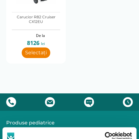
38,1
40,6
Carucior R82 Cruiser
Marime
CX12EU
Marime 1
Marime 2
Marime 3
Marime 4
De la
Marime 5
8126
lei
Selectați
Produse pediatrice
Mobilitate
Reabilitare