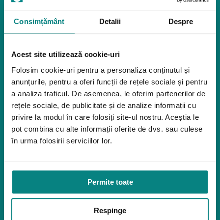
Reabilitare
Pozitionare
Igiena
Consimțământ
Detalii
Despre
Mostre
Mediu de accesibilitate
Acest site utilizează cookie-uri
Dispozitive pentru urcarea scărilor
Rampe pentru scaune cu rotile
Folosim cookie-uri pentru a personaliza conținutul și
Bare de prindere și mânere de baie
anunțurile, pentru a oferi funcții de rețele sociale și pentru
Închiriere platforme șenilate
a analiza traficul. De asemenea, le oferim partenerilor de
Închiriere rampe acces
rețele sociale, de publicitate și de analize informații cu
Produse pentru adulţi
privire la modul în care folosiți site-ul nostru. Aceștia le
pot combina cu alte informații oferite de dvs. sau culese
Apnee în somn
în urma folosirii serviciilor lor.
Orteze
Oxigenoterapia
Paturi de spital si saltele
Permite toate
Service
Link-uri utile
Respinge