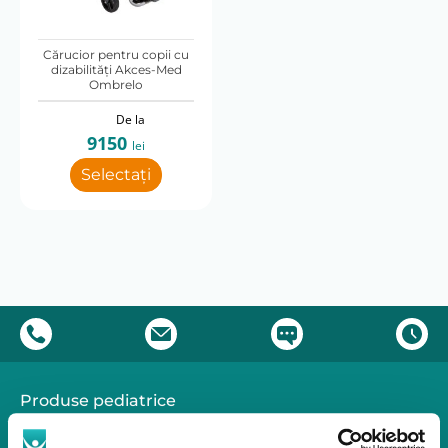
35
36
37
42
Cărucior pentru copii cu
Latime pliat (cm)
dizabilităţi Akces-Med
Ombrelo
34
35
De la
Marime
9150
lei
Marime 1
Marime 2
Marime 3
Marime 4
Selectați
Marime 5
Pliabil
Da
Produse pediatrice
Mobilitate