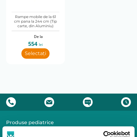
10
15
20
25
30
35
40
Rampe mobile de la 61
cm pana la 244 cm (Tip
carte, din Aluminiu)
De la
554
lei
Selectați
Produse pediatrice
Mobilitate