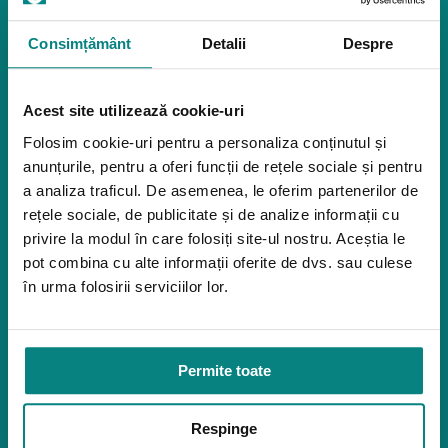
Reabilitare
Pozitionare
Igiena
Consimțământ
Detalii
Despre
Mostre
Mediu de accesibilitate
Acest site utilizează cookie-uri
Dispozitive pentru urcarea scărilor
Rampe pentru scaune cu rotile
Folosim cookie-uri pentru a personaliza conținutul și
Bare de prindere și mânere de baie
anunțurile, pentru a oferi funcții de rețele sociale și pentru
Închiriere platforme șenilate
a analiza traficul. De asemenea, le oferim partenerilor de
Închiriere rampe acces
rețele sociale, de publicitate și de analize informații cu
Produse pentru adulţi
privire la modul în care folosiți site-ul nostru. Aceștia le
pot combina cu alte informații oferite de dvs. sau culese
Apnee în somn
în urma folosirii serviciilor lor.
Orteze
Oxigenoterapia
Paturi de spital si saltele
Permite toate
Service
Link-uri utile
Respinge