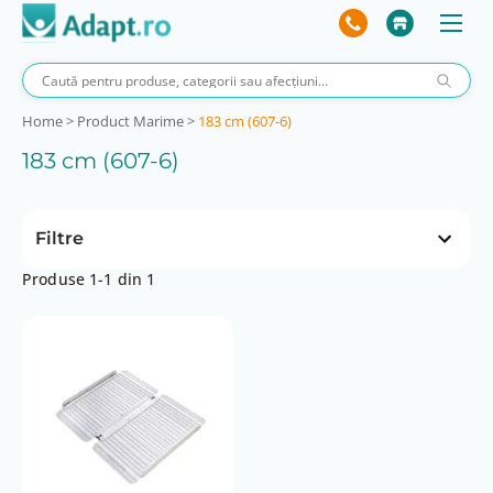
Home
>
Product Marime
>
183 cm (607-6)
183 cm (607-6)
Filtre
Produse 1-1 din 1
Preț
 lei
554 lei
6 lei
554 lei
Capacitate (kg)
275
Inaltime obstacol max (cm)