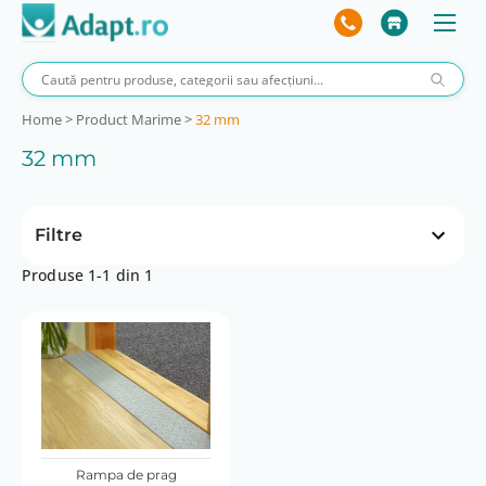
Home
>
Product Marime
>
32 mm
32 mm
Filtre
Produse 1-1 din 1
Preț
lei
225 lei
59 lei
225 lei
Rampa de prag