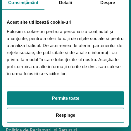
Consimțământ
Detalii
Despre
Mediu de accesibilitate
Dispozitive pentru urcarea scărilor
Rampe pentru scaune cu rotile
Acest site utilizează cookie-uri
Bare de prindere și mânere de baie
Folosim cookie-uri pentru a personaliza conținutul și
Închiriere platforme șenilate
anunțurile, pentru a oferi funcții de rețele sociale și pentru
Închiriere rampe acces
a analiza traficul. De asemenea, le oferim partenerilor de
Produse pentru adulţi
rețele sociale, de publicitate și de analize informații cu
Apnee în somn
privire la modul în care folosiți site-ul nostru. Aceștia le
Orteze
pot combina cu alte informații oferite de dvs. sau culese
în urma folosirii serviciilor lor.
Oxigenoterapia
Paturi de spital si saltele
Service
Permite toate
Link-uri utile
Despre noi
Respinge
Politica de confidentialitate – GDPR
Politica de Cookies
Politica de Reclamații și Retururi