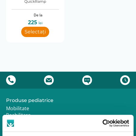
QuickRamp
De la
225
lei
Selectați
Produse pediatrice
Mobilitate
Reabilitare
Pozitionare
Igiena
Mostre