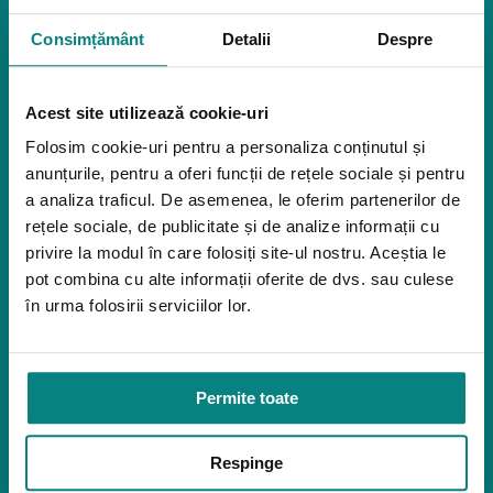
Pozitionare
Igiena
Consimțământ
Detalii
Despre
Mostre
Mediu de accesibilitate
Dispozitive pentru urcarea scărilor
Acest site utilizează cookie-uri
Rampe pentru scaune cu rotile
Folosim cookie-uri pentru a personaliza conținutul și
Bare de prindere și mânere de baie
anunțurile, pentru a oferi funcții de rețele sociale și pentru
Închiriere platforme șenilate
a analiza traficul. De asemenea, le oferim partenerilor de
Închiriere rampe acces
rețele sociale, de publicitate și de analize informații cu
Produse pentru adulţi
privire la modul în care folosiți site-ul nostru. Aceștia le
Apnee în somn
pot combina cu alte informații oferite de dvs. sau culese
în urma folosirii serviciilor lor.
Orteze
Oxigenoterapia
Paturi de spital si saltele
Permite toate
Service
Link-uri utile
Respinge
Despre noi