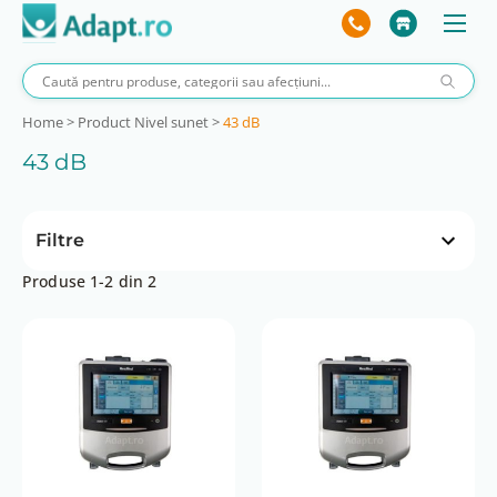
Home
>
Product Nivel sunet
>
43 dB
43 dB
Filtre
Produse 1-2 din 2
Preț
 lei
840 lei
0 lei
840 lei
Presiune (cu masca)
2-50 cmH2O
Volumul respirator (adulti)