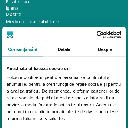
Pozitionare
Igiena
Mostre
Mediu de accesibilitate
Dispozitive pentru urcarea scărilor
Rampe pentru scaune cu rotile
Bare de prindere și mânere de baie
Închiriere platforme șenilate
Consimțământ
Detalii
Despre
Închiriere rampe acces
Produse pentru adulţi
Acest site utilizează cookie-uri
Apnee în somn
Folosim cookie-uri pentru a personaliza conținutul și
Orteze
anunțurile, pentru a oferi funcții de rețele sociale și pentru
Oxigenoterapia
a analiza traficul. De asemenea, le oferim partenerilor de
Paturi de spital si saltele
rețele sociale, de publicitate și de analize informații cu
privire la modul în care folosiți site-ul nostru. Aceștia le
Service
pot combina cu alte informații oferite de dvs. sau culese
Link-uri utile
în urma folosirii serviciilor lor.
Despre noi