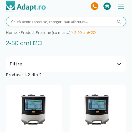
Home
>
Product Presiune (cu masca)
>
2-50 cmH2O
2-50 cmH2O
Filtre
Produse 1-2 din 2
Preț
 lei
840 lei
0 lei
840 lei
Nivel sunet
43 dB
Volumul respirator (adulti)