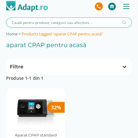
Home
>
Products tagged “aparat CPAP pentru acasă”
aparat CPAP pentru acasă
Filtre
Produse 1-1 din 1
**Auto Start/Stop
Da
Cu umidificator integrat
32%
nu
*Ameliorarea presiunii la expir
Aparat CPAP standard
Avansat