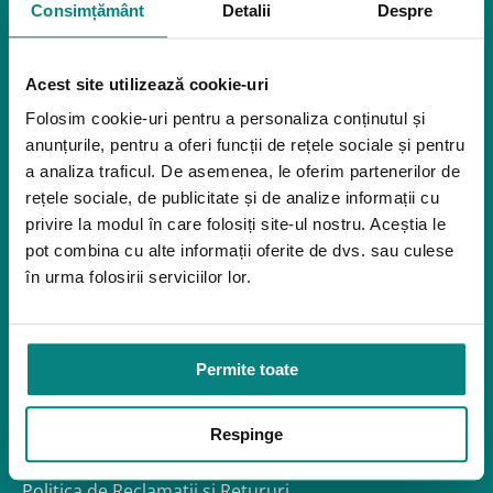
Consimțământ
Detalii
Despre
Mediu de accesibilitate
Dispozitive pentru urcarea scărilor
Rampe pentru scaune cu rotile
Acest site utilizează cookie-uri
Bare de prindere și mânere de baie
Folosim cookie-uri pentru a personaliza conținutul și
Închiriere platforme șenilate
anunțurile, pentru a oferi funcții de rețele sociale și pentru
Închiriere rampe acces
a analiza traficul. De asemenea, le oferim partenerilor de
Produse pentru adulţi
rețele sociale, de publicitate și de analize informații cu
Apnee în somn
privire la modul în care folosiți site-ul nostru. Aceștia le
Orteze
pot combina cu alte informații oferite de dvs. sau culese
în urma folosirii serviciilor lor.
Oxigenoterapia
Paturi de spital si saltele
Service
Permite toate
Link-uri utile
Despre noi
Respinge
Politica de confidentialitate – GDPR
Politica de Cookies
Politica de Reclamații și Retururi