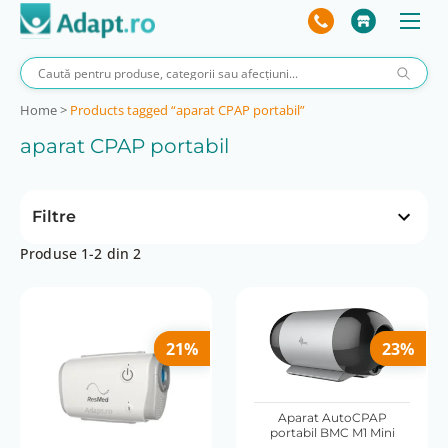
Home
>
Products tagged “aparat CPAP portabil”
aparat CPAP portabil
Filtre
Produse 1-2 din 2
Preț
 lei
3400 lei
0 lei
3400 lei
21%
23%
Consum de energie (W)
6.3 W
Aparat AutoCPAP
portabil BMC M1 Mini
Monitorizare la distanță