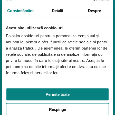
Pozitionare
Igiena
Consimțământ
Detalii
Despre
Mostre
Mediu de accesibilitate
Acest site utilizează cookie-uri
Dispozitive pentru urcarea scărilor
Rampe pentru scaune cu rotile
Folosim cookie-uri pentru a personaliza conținutul și
Bare de prindere și mânere de baie
anunțurile, pentru a oferi funcții de rețele sociale și pentru
Închiriere platforme șenilate
a analiza traficul. De asemenea, le oferim partenerilor de
Închiriere rampe acces
rețele sociale, de publicitate și de analize informații cu
Produse pentru adulţi
privire la modul în care folosiți site-ul nostru. Aceștia le
pot combina cu alte informații oferite de dvs. sau culese
Apnee în somn
în urma folosirii serviciilor lor.
Orteze
Oxigenoterapia
Paturi de spital si saltele
Permite toate
Service
Link-uri utile
Respinge
Despre noi