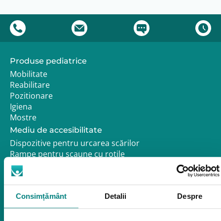
Produse pediatrice
Mobilitate
Reabilitare
Pozitionare
Igiena
Mostre
Mediu de accesibilitate
Dispozitive pentru urcarea scărilor
Rampe pentru scaune cu rotile
Bare de prindere și mânere de baie
Închiriere platforme șenilate
Închiriere rampe acces
Consimțământ
Detalii
Despre
Produse pentru adulţi
Apnee în somn