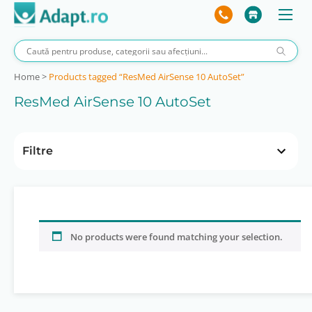
Home
>
Products tagged “ResMed AirSense 10 AutoSet”
ResMed AirSense 10 AutoSet
Filtre
Preț
 lei
0 lei
4 lei
0 lei
No products were found matching your selection.