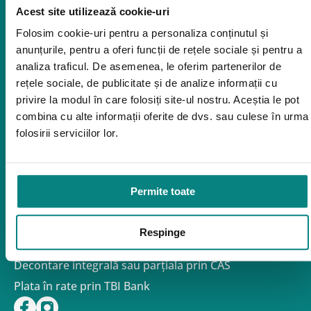
Acest site utilizează cookie-uri
Orteze
Folosim cookie-uri pentru a personaliza conținutul și
Oxigenoterapia
anunțurile, pentru a oferi funcții de rețele sociale și pentru a
Paturi de spital si saltele
analiza traficul. De asemenea, le oferim partenerilor de
Service
rețele sociale, de publicitate și de analize informații cu
privire la modul în care folosiți site-ul nostru. Aceștia le pot
Link-uri utile
combina cu alte informații oferite de dvs. sau culese în urma
Despre noi
Politica de confidentialitate – GDPR
folosirii serviciilor lor.
Politica de Cookies
Politica de Reclamații și Retururi
Formular de retur
Permite toate
Termeni si conditii de utilizare a site-ului
FAQ
Contact
Respinge
Finantare
Decontare integrală sau parțiala prin CAS
Plata în rate prin TBI Bank